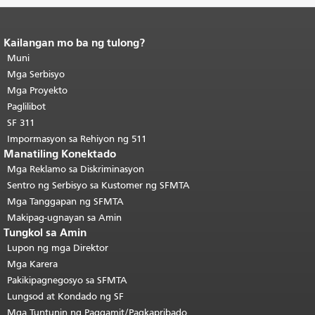
Kailangan mo ba ng tulong?
Katapusan ng nilalaman ng
pahina.
Muni
Ang natitirang bahagi ng
pahinang ito ay nauulit sa bawat
Mga Serbisyo
pahina.
Bumalik sa tuktok ng
Mga Proyekto
pangunahing nilalaman
.
Paglilibot
SF 311
Impormasyon sa Rehiyon ng 511
Manatiling Konektado
Mga Reklamo sa Diskriminasyon
Sentro ng Serbisyo sa Kustomer ng SFMTA
Mga Tanggapan ng SFMTA
Makipag-ugnayan sa Amin
Tungkol sa Amin
Lupon ng mga Direktor
Mga Karera
Pakikipagnegosyo sa SFMTA
Lungsod at Kondado ng SF
Mga Tuntunin ng Paggamit/Pagkapribado