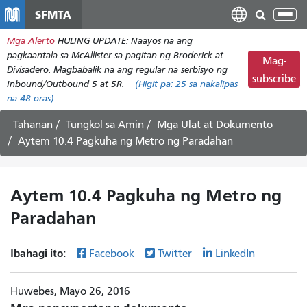
Laktawan
SFMTA
I-
ang
tog
Mga Alerto
HULING UPDATE: Naayos na ang
pangunahing
ang
pagkaantala sa McAllister sa pagitan ng Broderick at
nilalaman
Mag-
nab
Divisadero. Magbabalik na ang regular na serbisyo ng
subscribe
Inbound/Outbound 5 at 5R.
(Higit pa:
25
sa nakalipas
na 48 oras)
Tahanan
Tungkol sa Amin
Mga Ulat at Dokumento
Aytem 10.4 Pagkuha ng Metro ng Paradahan
Aytem 10.4 Pagkuha ng Metro ng
Paradahan
Ibahagi ito:
Facebook
Twitter
LinkedIn
Huwebes, Mayo 26, 2016