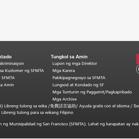
ktado
Tungkol sa Amin
skriminasyon
Lupon ng mga Direktor
o sa Kustomer ng SFMTA
Mga Karera
g SFMTA
Pakikipagnegosyo sa SFMTA
sa Amin
Lungsod at Kondado ng SF
Mga Tuntunin ng Paggamit/Pagkapribado
Mga Archive
) Libreng tulong sa wika /
免費語言協助
/
Ayuda gratis con el idioma
/
Бе
/
Libreng tulong para sa wikang Filipino
 ng Munisipalidad ng San Francisco (SFMTA). Lahat ng karapatan ay nak