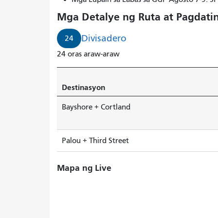
24
Mga Detalye ng Ruta at Pagdati
Divisadero
sa
Divisadero
24
loob
24 oras araw-araw
ng
4
na
Destinasyon
minuto.
Bayshore + Cortland
Palou + Third Street
Mapa ng Live