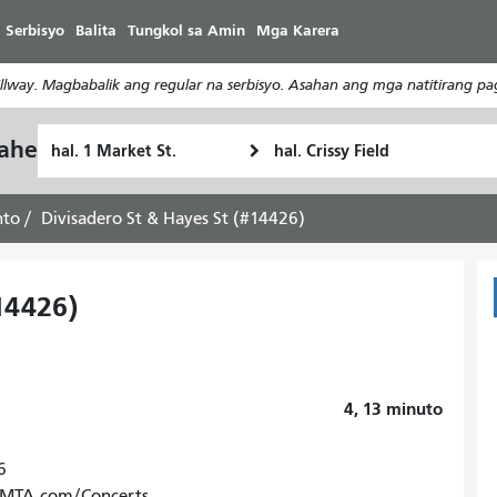
Laktawan
 Serbisyo
Balita
Tungkol sa Amin
Mga Karera
ang
pangunahing
way. Magbabalik ang regular na serbisyo. Asahan ang mga natitirang pa
nilalaman
Panimulang
Lokasyon
yahe
Paano
Lokasyon
ng
ko
Pagtatapos
gustong
nto
Divisadero St & Hayes St (#14426)
maglakbay
14426)
4, 13
minuto
6
SFMTA.com/Concerts