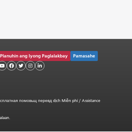
Planuhin ang Iyong Paglalakbay
Pamasahe





сплатная
помовьщ
перевд
dịch Miễn phí
/
Assistance
alaan.