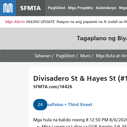
SFMTA
Paglilibot
Mga Proyekto
Kalendaryo
Mga
Mga Alerto
HULING UPDATE: Naayos na ang papasok na N Judah sa Hill
Tagaplano ng Bi
Tahanan
Paglilibot
Muni
Mga Ruta at Hi
Divisadero St & Hayes St (#
SFMTA.com/14426
sa
Palou + Third Street
24
Darating
Mga hula na balido noong 8:12:50 PM 8/6/202
ang
Mga Lupain sa Labas sa GGP Agosto 7-9. 