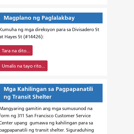
Magplano ng Paglalakbay
Kumuha ng mga direksyon para sa Divisadero St
at Hayes St (#14426):
Tara na dito...
Umalis na tayo rito...
Mga Kahilingan sa Pagpapanatili
ng Transit Shelter
Mangyaring gamitin ang mga sumusunod na
form ng 311 San Francisco Customer Service
Center upang
gumawa ng kahilingan para sa
pagpapanatili ng transit shelter. Siguraduhing