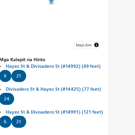
MapLibre
Mga Kalapit na Hinto
Hayes St & Divisadero St (#14992) (49 feet)
6
21
Divisadero St & Hayes St (#14425) (77 feet)
24
Hayes St & Divisadero St (#14991) (121 feet)
6
21