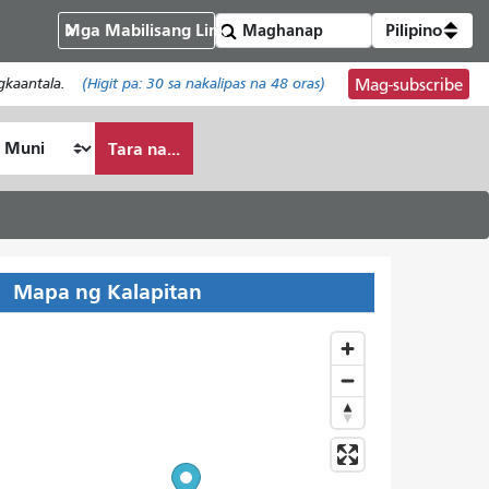
Mga Mabilisang Link
Pilipino
gkaantala.
(Higit pa:
30
sa nakalipas na 48 oras)
Mag-subscribe
Tara na...
Mapa ng Kalapitan