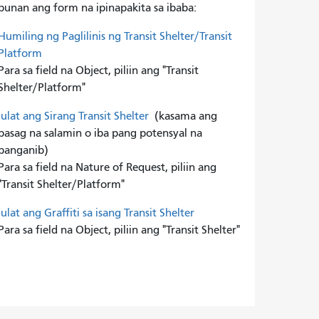
punan ang form na ipinapakita sa ibaba:
Humiling ng Paglilinis ng Transit Shelter/Transit
Platform
Para sa field na Object, piliin ang "Transit
Shelter/Platform"
Iulat ang Sirang Transit Shelter
(kasama ang
basag na salamin o iba pang potensyal na
panganib)
Para sa field na Nature of Request, piliin ang
"Transit Shelter/Platform"
Iulat ang Graffiti sa isang Transit Shelter
Para sa field na Object, piliin ang "Transit Shelter"