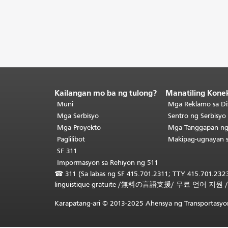
Kailangan mo ba ng tulong?
Manatiling Kone
Katapusan
ng
Muni
Mga Reklamo sa Di
nilalaman
Mga Serbisyo
Sentro ng Serbisy
ng
Mga Proyekto
Mga Tanggapan n
pahina.
Ang
Paglilibot
Makipag-ugnayan 
natitirang
SF 311
bahagi
Impormasyon sa Rehiyon ng 511
ng
☎
311 (Sa labas ng SF 415.701.2311; TTY 415.701.2323
pahinang
linguistique gratuite
/
無料の言語支援
/
무료 언어 지원
ito
ay
Karapatang-ari © 2013-2025 Ahensya ng Transportasyon
nauulit
sa