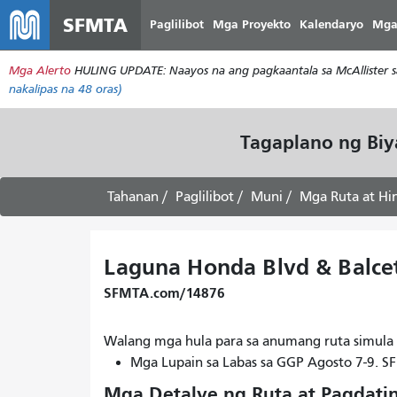
SFMTA
Paglilibot
Mga Proyekto
Kalendaryo
Mga
Mga Alerto
HULING UPDATE: Naayos na ang pagkaantala sa McAllister s
nakalipas na 48 oras)
Tagaplano ng Bi
Tahanan
Paglilibot
Muni
Mga Ruta at Hi
Laguna Honda Blvd & Balce
SFMTA.com/14876
Walang mga hula para sa anumang ruta simula
Mga Lupain sa Labas sa GGP Agosto 7-9. 
Mga Detalye ng Ruta at Pagdati