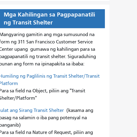
Mga Kahilingan sa Pagpapanatili
ng Transit Shelter
Mangyaring gamitin ang mga sumusunod na
form ng 311 San Francisco Customer Service
Center upang
gumawa ng kahilingan para sa
pagpapanatili ng transit shelter. Siguraduhing
punan ang form na ipinapakita sa ibaba:
Humiling ng Paglilinis ng Transit Shelter/Transit
Platform
Para sa field na Object, piliin ang "Transit
Shelter/Platform"
Iulat ang Sirang Transit Shelter
(kasama ang
basag na salamin o iba pang potensyal na
panganib)
Para sa field na Nature of Request, piliin ang