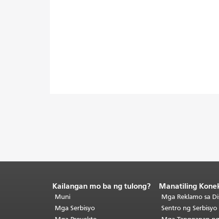
Kailangan mo ba ng tulong?
Manatiling Kone
Katapusan
ng
Muni
Mga Reklamo sa Di
nilalaman
Mga Serbisyo
Sentro ng Serbisy
ng