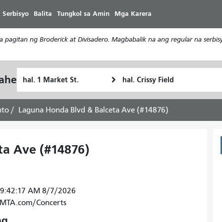
Laktawan
 Serbisyo
Balita
Tungkol sa Amin
Mga Karera
ang
pangunahing
a pagitan ng Broderick at Divisadero. Magbabalik na ang regular na serb
nilalaman
Panimulang
Lokasyon
yahe
Paano
Lokasyon
ng
ko
Pagtatapos
gustong
nto
Laguna Honda Blvd & Balceta Ave (#14876)
maglakbay
ta Ave (#14876)
 9:42:17 AM 8/7/2026
SFMTA.com/Concerts
ng