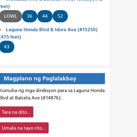
feet)
LOWL
36
44
52
Laguna Honda Blvd & Idora Ave (#15250)
(475 feet)
43
Magplano ng Paglalakbay
Kumuha ng mga direksyon para sa Laguna Honda
Blvd at Balceta Ave (#14876):
Tara na dito...
Umalis na tayo rito...