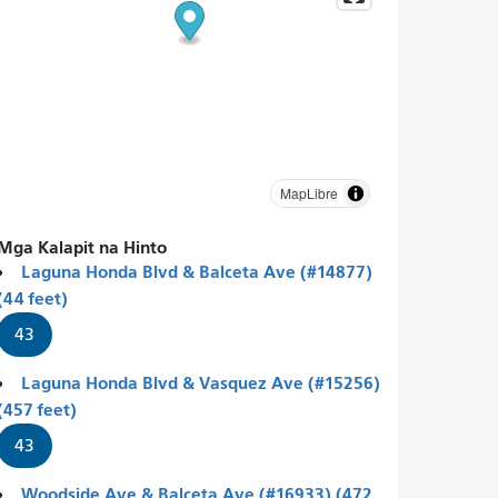
MapLibre
Mga Kalapit na Hinto
Laguna Honda Blvd & Balceta Ave (#14877)
(44 feet)
43
Laguna Honda Blvd & Vasquez Ave (#15256)
(457 feet)
43
Woodside Ave & Balceta Ave (#16933) (472