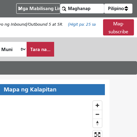
Mga Mabilisang Link
Pilipino
Mag-
isyo ng Inbound/Outbound 5 at 5R.
(Higit pa:
25
sa
subscribe
Tara na...
Mapa ng Kalapitan