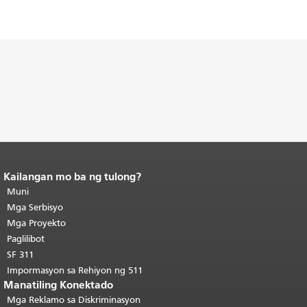
Kailangan mo ba ng tulong?
Katapusan ng nilalaman ng
pahina.
Muni
Ang natitirang bahagi ng
pahinang ito ay nauulit sa bawat
Mga Serbisyo
pahina.
Bumalik sa tuktok ng
Mga Proyekto
pangunahing nilalaman
.
Paglilibot
SF 311
Impormasyon sa Rehiyon ng 511
Manatiling Konektado
Mga Reklamo sa Diskriminasyon