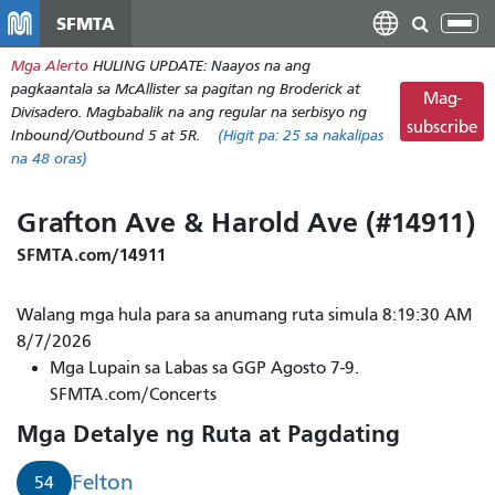
Laktawan
SFMTA
I-
ang
tog
Mga Alerto
HULING UPDATE: Naayos na ang
pangunahing
ang
pagkaantala sa McAllister sa pagitan ng Broderick at
nilalaman
Mag-
nab
Divisadero. Magbabalik na ang regular na serbisyo ng
subscribe
Inbound/Outbound 5 at 5R.
(Higit pa:
25
sa nakalipas
na 48 oras)
Grafton Ave & Harold Ave (#14911)
SFMTA.com/14911
Walang mga hula para sa anumang ruta simula 8:19:30 AM
8/7/2026
Mga Lupain sa Labas sa GGP Agosto 7-9.
SFMTA.com/Concerts
Mga Detalye ng Ruta at Pagdating
Felton
54