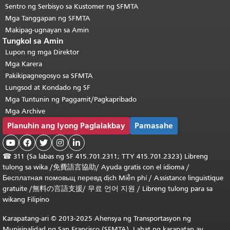
Sentro ng Serbisyo sa Kustomer ng SFMTA
Mga Tanggapan ng SFMTA
Makipag-ugnayan sa Amin
Tungkol sa Amin
Lupon ng mga Direktor
Mga Karera
Pakikipagnegosyo sa SFMTA
Lungsod at Kondado ng SF
Mga Tuntunin ng Paggamit/Pagkapribado
Mga Archive
Planuhin ang Iyong Paglalakbay
Pamasahe





☎
311 (Sa labas ng SF 415.701.2311; TTY 415.701.2323) Libreng
tulong sa wika /
免費語言協助
/
Ayuda gratis con el idioma
/
Бесплатная
помовьщ
перевд
dịch Miễn phí
/
Assistance linguistique
gratuite
/
無料の言語支援
/
무료 언어 지원
/
Libreng tulong para sa
wikang Filipino
Karapatang-ari © 2013-2025 Ahensya ng Transportasyon ng
Munisipalidad ng San Francisco (SFMTA). Lahat ng karapatan ay