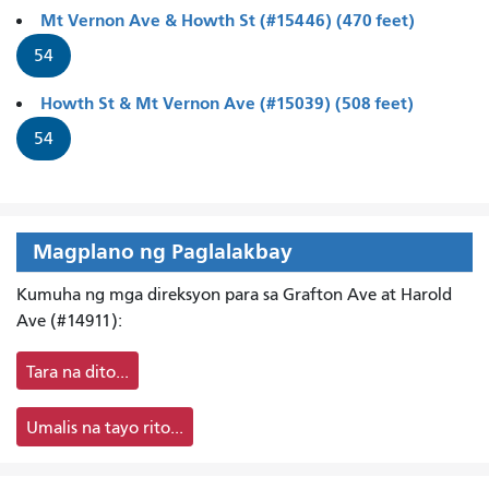
Mt Vernon Ave & Howth St (#15446) (470 feet)
54
Howth St & Mt Vernon Ave (#15039) (508 feet)
54
Magplano ng Paglalakbay
Kumuha ng mga direksyon para sa Grafton Ave at Harold
Ave (#14911):
Tara na dito...
Umalis na tayo rito...