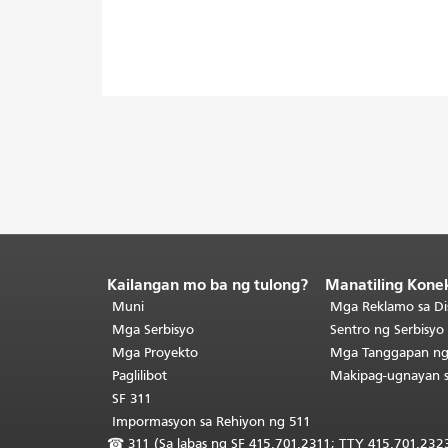
Kailangan mo ba ng tulong?
Manatiling Kone
Katapusan
ng
Muni
Mga Reklamo sa Di
nilalaman
Mga Serbisyo
Sentro ng Serbisy
ng
Mga Proyekto
Mga Tanggapan n
pahina.
Ang
Paglilibot
Makipag-ugnayan 
natitirang
SF 311
bahagi
Impormasyon sa Rehiyon ng 511
ng
☎
311 (Sa labas ng SF 415.701.2311; TTY 415.701.2323