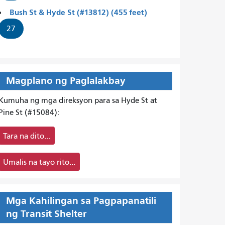
Bush St & Hyde St (#13812) (455 feet)
27
Magplano ng Paglalakbay
Kumuha ng mga direksyon para sa Hyde St at
Pine St (#15084):
Tara na dito...
Umalis na tayo rito...
Mga Kahilingan sa Pagpapanatili
ng Transit Shelter