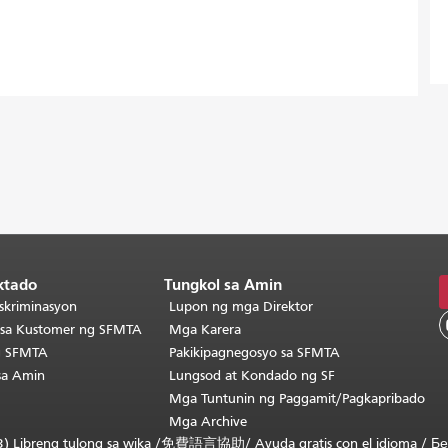
ktado
Tungkol sa Amin
skriminasyon
Lupon ng mga Direktor
o sa Kustomer ng SFMTA
Mga Karera
g SFMTA
Pakikipagnegosyo sa SFMTA
sa Amin
Lungsod at Kondado ng SF
Mga Tuntunin ng Paggamit/Pagkapribado
Mga Archive
) Libreng tulong sa wika /
免費語言協助
/
Ayuda gratis con el idioma
/
Бе