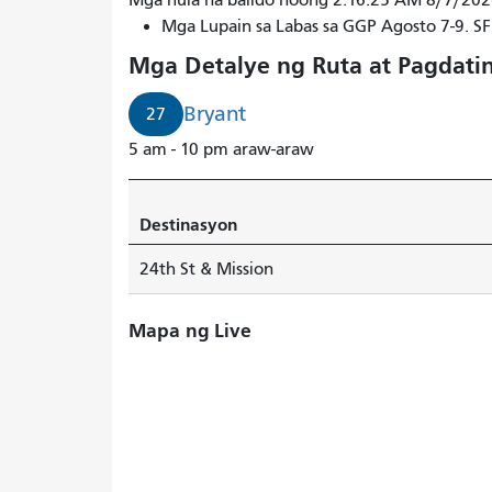
Mga hula na balido noong 2:16:25 AM 8/7/20
Mga Lupain sa Labas sa GGP Agosto 7-9. 
Mga Detalye ng Ruta at Pagdati
Bryant
27
5 am - 10 pm araw-araw
Destinasyon
24th St & Mission
Mapa ng Live