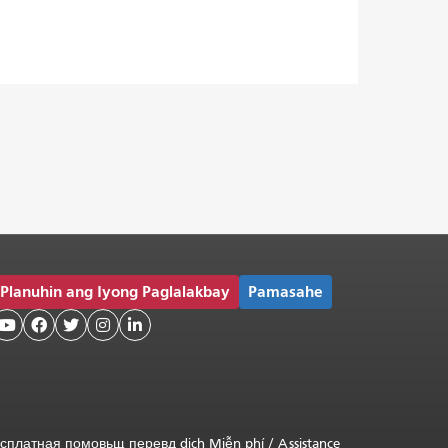
Planuhin ang Iyong Paglalakbay
Pamasahe





сплатная
помовьщ
перевд
dịch Miễn phí
/
Assistance