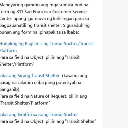
Mangyaring gamitin ang mga sumusunod na
form ng 311 San Francisco Customer Service
Center upang
gumawa ng kahilingan para sa
pagpapanatili ng transit shelter. Siguraduhing
punan ang form na ipinapakita sa ibaba:
Humiling ng Paglilinis ng Transit Shelter/Transit
Platform
Para sa field na Object, piliin ang "Transit
Shelter/Platform"
Iulat ang Sirang Transit Shelter
(kasama ang
basag na salamin o iba pang potensyal na
panganib)
Para sa field na Nature of Request, piliin ang
"Transit Shelter/Platform"
Iulat ang Graffiti sa isang Transit Shelter
Para sa field na Object, piliin ang "Transit Shelter"