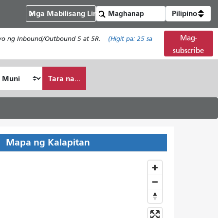
Mga Mabilisang Link
Pilipino
Mag-
isyo ng Inbound/Outbound 5 at 5R.
(Higit pa:
25
sa
subscribe
Tara na...
Mapa ng Kalapitan