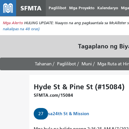
SFMTA
Paglilibot
Mga Proyekto
Kalendaryo
Mga
Mga Alerto
HULING UPDATE: Naayos na ang pagkaantala sa McAllister s
nakalipas na 48 oras)
Tagaplano ng Bi
Tahanan
Paglilibot
Muni
Mga Ruta at Hi
Hyde St & Pine St (#15084)
SFMTA.com/15084
sa
24th St & Mission
27