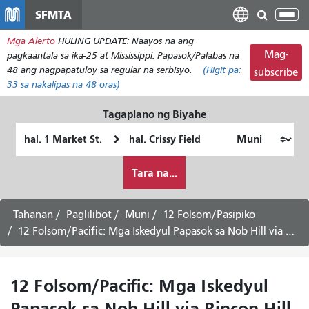
Laktawan
SFMTA
I-
ang
tog
Mga Alerto
HULING UPDATE: Naayos na ang
pangunahing
ang
Mag-
pagkaantala sa ika-25 at Mississippi. Papasok/Palabas na
nilalaman
nab
48 ang nagpapatuloy sa regular na serbisyo.
(Higit pa:
subscribe
33
sa nakalipas na 48 oras)
Tagaplano ng Biyahe
Panimulang
Lokasyon
Lokasyon
ng
Paano
Pagtatapos
Tara na...
ko
gustong
maglakbay
Tahanan
Paglilibot
Muni
12 Folsom/Pasipiko
12 Folsom/Pacific: Mga Iskedyul Papasok sa Nob Hill via Rincon Hill - Agosto 17, 2026
12 Folsom/Pacific: Mga Iskedyul
Papasok sa Nob Hill via Rincon Hill