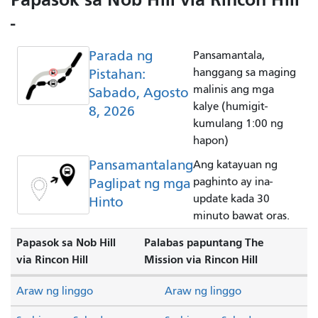
-
Parada ng
Pansamantala,
Pistahan:
hanggang sa maging
malinis ang mga
Sabado, Agosto
kalye (humigit-
8, 2026
kumulang 1:00 ng
hapon)
Pansamantalang
Ang katayuan ng
Paglipat ng mga
paghinto ay ina-
update kada 30
Hinto
minuto bawat oras.
Papasok sa Nob Hill
Palabas papuntang The
via Rincon Hill
Mission via Rincon Hill
Araw ng linggo
Araw ng linggo