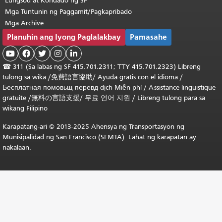
Lungsod at Kondado ng SF
Mga Tuntunin ng Paggamit/Pagkapribado
Mga Archive
Planuhin ang Iyong Paglalakbay
Pamasahe





☎
311 (Sa labas ng SF 415.701.2311; TTY 415.701.2323) Libreng
tulong sa wika /
免費語言協助
/
Ayuda gratis con el idioma
/
Бесплатная
помовьщ
перевд
dịch Miễn phí
/
Assistance linguistique
gratuite
/
無料の言語支援
/
무료 언어 지원
/
Libreng tulong para sa
wikang Filipino
Karapatang-ari © 2013-2025 Ahensya ng Transportasyon ng
Munisipalidad ng San Francisco (SFMTA). Lahat ng karapatan ay
nakalaan.