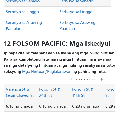
Serbisyo sa Sabado
Serbisyo sa Sabado
Serbisyo sa Linggo
Serbisyo sa Linggo
Serbisyo sa Araw ng
Serbisyo sa Araw ng
Paaralan
Paaralan
12 FOLSOM-PACIFIC: Mga Iskedyul
Ipinapakita ng talahanayan sa ibaba ang mga piling hintuan
Para sa kumpletong listahan ng mga hintuan, na may mga lin
sa mga detalye ng hintuan at mga hula ng sasakyan sa totoo
seksyong
ng pahina ng ruta.
Mga Hintuan/Paglalarawan
Valencia St &
Folsom St &
Folsom St &
Folso
Cesar Chavez St
24th St
11th St
St
6:10 ng umaga
6:16 ng umaga
6:23 ng umaga
6:29