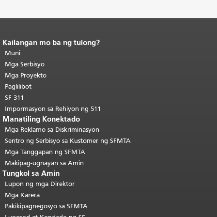
Kailangan mo ba ng tulong?
Katapusan ng nilalaman ng
pahina.
Muni
Ang natitirang bahagi ng
pahinang ito ay nauulit sa bawat
Mga Serbisyo
pahina.
Bumalik sa itaas ng
Mga Proyekto
pangunahing nilalaman
.
Paglilibot
SF 311
Impormasyon sa Rehiyon ng 511
Manatiling Konektado
Mga Reklamo sa Diskriminasyon
Sentro ng Serbisyo sa Kustomer ng SFMTA
Mga Tanggapan ng SFMTA
Makipag-ugnayan sa Amin
Tungkol sa Amin
Lupon ng mga Direktor
Mga Karera
Pakikipagnegosyo sa SFMTA