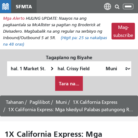
Laktawan
SFMTA
I-
ang
tog
Mga Alerto
HULING UPDATE: Naayos na ang
pangunahing
ang
pagkaantala sa McAllister sa pagitan ng Broderick at
nilalaman
Mag-
nab
Divisadero. Magbabalik na ang regular na serbisyo ng
subscribe
Inbound/Outbound 5 at 5R.
(Higit pa:
25
sa nakalipas
na 48 oras)
Tagaplano ng Biyahe
Panimulang
Lokasyon
Lokasyon
ng
Paano
Pagtatapos
Tara na...
ko
gustong
maglakbay
Tahanan
Paglilibot
Muni
1X California Express
1X California Express: Mga Iskedyul Palabas patungong Richmond District - Agosto 3, 2026
1X California Express: Mga