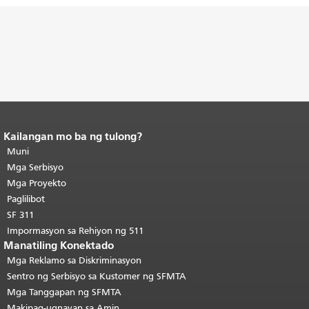
Kailangan mo ba ng tulong?
Katapusan ng nilalaman ng
pahina.
Muni
Ang natitirang bahagi ng
pahinang ito ay nauulit sa bawat
Mga Serbisyo
pahina.
Bumalik sa tuktok ng
Mga Proyekto
pangunahing nilalaman
.
Paglilibot
SF 311
Impormasyon sa Rehiyon ng 511
Manatiling Konektado
Mga Reklamo sa Diskriminasyon
Sentro ng Serbisyo sa Kustomer ng SFMTA
Mga Tanggapan ng SFMTA
Makipag-ugnayan sa Amin