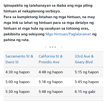
Ipinapakita ng talahanayan sa ibaba ang mga piling
hintuan at nakaplanong serbisyo.
Para sa kumpletong listahan ng mga hintuan, na may
mga link sa lahat ng hintuan para sa mga detalye ng
hintuan at mga hula ng sasakyan sa totoong oras,
pakibisita ang seksyong
ng
Mga Hintuan/Paglalarawan
pahina ng ruta.
Sacramento St &
California St &
33rd Ave &
Davis St
Presidio Ave
Geary Blvd
4:30 ng hapon
4:48 ng hapon
5:15 ng hapon
5:00 ng hapon
5:18 ng hapon
5:45 ng hapon
5:30 ng hapon
5:48 ng hapon
6:15 ng gabi