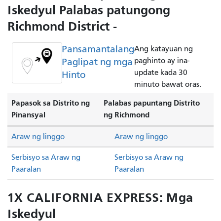
Iskedyul Palabas patungong
Richmond District -
Pansamantalang
Ang katayuan ng
Paglipat ng mga
paghinto ay ina-
update kada 30
Hinto
minuto bawat oras.
Papasok sa Distrito ng
Palabas papuntang Distrito
Pinansyal
ng Richmond
Araw ng linggo
Araw ng linggo
Serbisyo sa Araw ng
Serbisyo sa Araw ng
Paaralan
Paaralan
1X CALIFORNIA EXPRESS: Mga
Iskedyul