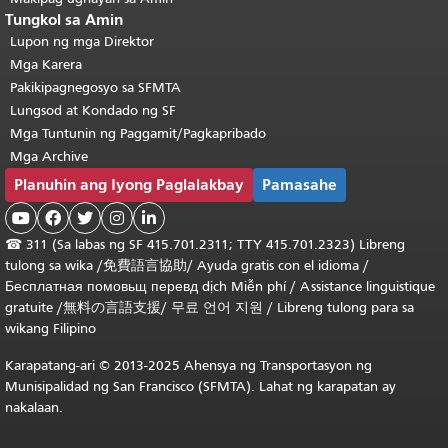
Tungkol sa Amin
Lupon ng mga Direktor
Mga Karera
Pakikipagnegosyo sa SFMTA
Lungsod at Kondado ng SF
Mga Tuntunin ng Paggamit/Pagkapribado
Mga Archive
Planuhin ang Iyong Paglalakbay
Pamasahe





☎
311 (Sa labas ng SF 415.701.2311; TTY 415.701.2323) Libreng
tulong sa wika /
免費語言協助
/
Ayuda gratis con el idioma
/
Бесплатная
помовьщ
перевд
dịch Miễn phí
/
Assistance linguistique
gratuite
/
無料の言語支援
/
무료 언어 지원
/
Libreng tulong para sa
wikang Filipino
Karapatang-ari © 2013-2025 Ahensya ng Transportasyon ng
Munisipalidad ng San Francisco (SFMTA). Lahat ng karapatan ay
nakalaan.