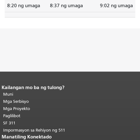
8:20 ng umaga
8:37 ng umaga
9:02 ng umaga
Kailangan mo ba ng tulong?
Katapusan ng nilalaman ng
pahina.
Muni
Ang natitirang bahagi ng
pahinang ito ay nauulit sa bawat
Mga Serbisyo
pahina.
Bumalik sa tuktok ng
Mga Proyekto
pangunahing nilalaman
.
Paglilibot
SF 311
Impormasyon sa Rehiyon ng 511
Manatiling Konektado