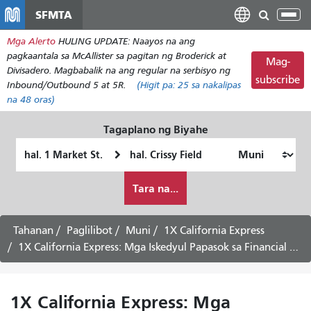
Laktawan
SFMTA
I-
ang
tog
Mga Alerto
HULING UPDATE: Naayos na ang
pangunahing
ang
pagkaantala sa McAllister sa pagitan ng Broderick at
nilalaman
Mag-
nab
Divisadero. Magbabalik na ang regular na serbisyo ng
subscribe
Inbound/Outbound 5 at 5R.
(Higit pa:
25
sa nakalipas
na 48 oras)
Tagaplano ng Biyahe
Panimulang
Lokasyon
Lokasyon
ng
Paano
Pagtatapos
Tara na...
ko
gustong
maglakbay
Tahanan
Paglilibot
Muni
1X California Express
1X California Express: Mga Iskedyul Papasok sa Financial District -
1X California Express: Mga