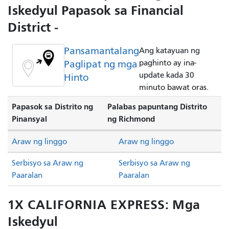
Iskedyul Papasok sa Financial
District -
Pansamantalang
Ang katayuan ng
Paglipat ng mga
paghinto ay ina-
update kada 30
Hinto
minuto bawat oras.
Papasok sa Distrito ng
Palabas papuntang Distrito
Pinansyal
ng Richmond
Araw ng linggo
Araw ng linggo
Serbisyo sa Araw ng
Serbisyo sa Araw ng
Paaralan
Paaralan
1X CALIFORNIA EXPRESS: Mga
Iskedyul