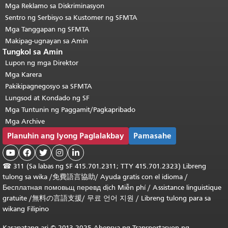
Mga Reklamo sa Diskriminasyon
Sentro ng Serbisyo sa Kustomer ng SFMTA
Mga Tanggapan ng SFMTA
Makipag-ugnayan sa Amin
Tungkol sa Amin
Lupon ng mga Direktor
Mga Karera
Pakikipagnegosyo sa SFMTA
Lungsod at Kondado ng SF
Mga Tuntunin ng Paggamit/Pagkapribado
Mga Archive
Planuhin ang Iyong Paglalakbay
Pamasahe





☎
311 (Sa labas ng SF 415.701.2311; TTY 415.701.2323) Libreng
tulong sa wika /
免費語言協助
/
Ayuda gratis con el idioma
/
Бесплатная
помовьщ
перевд
dịch Miễn phí
/
Assistance linguistique
gratuite
/
無料の言語支援
/
무료 언어 지원
/
Libreng tulong para sa
wikang Filipino
Karapatang-ari © 2013-2025 Ahensya ng Transportasyon ng