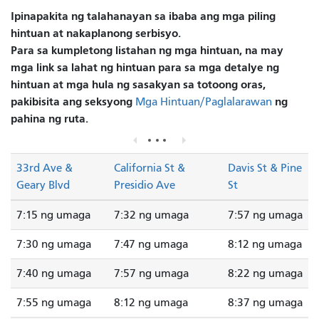
Ipinapakita ng talahanayan sa ibaba ang mga piling
hintuan at nakaplanong serbisyo.
Para sa kumpletong listahan ng mga hintuan, na may
mga link sa lahat ng hintuan para sa mga detalye ng
hintuan at mga hula ng sasakyan sa totoong oras,
pakibisita ang seksyong
ng
Mga Hintuan/Paglalarawan
pahina ng ruta.
33rd Ave &
California St &
Davis St & Pine
Geary Blvd
Presidio Ave
St
7:15 ng umaga
7:32 ng umaga
7:57 ng umaga
7:30 ng umaga
7:47 ng umaga
8:12 ng umaga
7:40 ng umaga
7:57 ng umaga
8:22 ng umaga
7:55 ng umaga
8:12 ng umaga
8:37 ng umaga