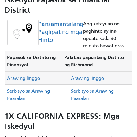
District
Pansamantalang
Ang katayuan ng
Paglipat ng mga
paghinto ay ina-
update kada 30
Hinto
minuto bawat oras.
Papasok sa Distrito ng
Palabas papuntang Distrito
Pinansyal
ng Richmond
Araw ng linggo
Araw ng linggo
Serbisyo sa Araw ng
Serbisyo sa Araw ng
Paaralan
Paaralan
1X CALIFORNIA EXPRESS: Mga
Iskedyul