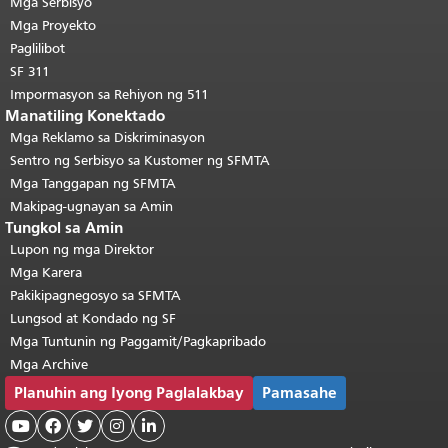
pahinang ito ay nauulit sa bawat
Mga Serbisyo
pahina.
Bumalik sa itaas ng
Mga Proyekto
pangunahing nilalaman
.
Paglilibot
SF 311
Impormasyon sa Rehiyon ng 511
Manatiling Konektado
Mga Reklamo sa Diskriminasyon
Sentro ng Serbisyo sa Kustomer ng SFMTA
Mga Tanggapan ng SFMTA
Makipag-ugnayan sa Amin
Tungkol sa Amin
Lupon ng mga Direktor
Mga Karera
Pakikipagnegosyo sa SFMTA
Lungsod at Kondado ng SF
Mga Tuntunin ng Paggamit/Pagkapribado
Mga Archive
Planuhin ang Iyong Paglalakbay
Pamasahe




