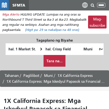
Laktawan
SFMTA
I-
ang
tog
Mga Alerto
HULING UPDATE: Lumipas na ang oras sa
pangunahing
ang
Mag-
Northbound T Third Street sa ika-3 at ika-23. Magbabalik
nilalaman
nab
ang regular na serbisyo. Asahan ang mga natitirang
subscribe
pagkaantala.
(Higit pa:
29
sa nakalipas na 48 oras)
Tagaplano ng Biyahe
Panimulang
Lokasyon
Lokasyon
ng
Paano
Pagtatapos
Tara na...
ko
gustong
maglakbay
Tahanan
Paglilibot
Muni
1X California Express
1X California Express: Mga Iskedyul Papasok sa Financial District
1X California Express: Mga
Iskedyul Papasok sa Financial