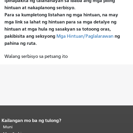
Ipinapakita ng talahanayan sa ibaba ang mga piling
hintuan at nakaplanong serbisyo.
Para sa kumpletong listahan ng mga hintuan, na may
mga link sa lahat ng hintuan para sa mga detalye ng
hintuan at mga hula ng sasakyan sa totoong oras,
pakibisita ang seksyong
ng
Mga Hintuan/Paglalarawan
pahina ng ruta.
Walang serbisyo sa petsang ito
Kailangan mo ba ng tulong?
Katapusan ng nilalaman ng
pahina.
Muni
Ang natitirang bahagi ng