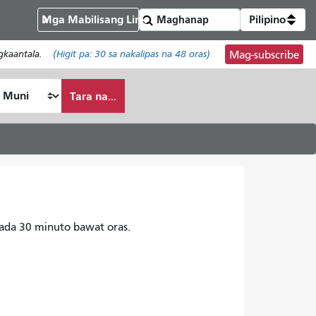
Mga Mabilisang Link
Pilipino
gkaantala.
(Higit pa:
30
sa nakalipas na 48 oras)
Mag-subscribe
Tara na...
ada 30 minuto bawat oras.