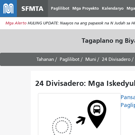
SFMTA
Paglilibot
Mga Proyekto
Kalendaryo
Mga
Mga Alerto
HULING UPDATE: Naayos na ang papasok na N Judah sa Hill
Tagaplano ng Bi
Tahanan
Paglilibot
Muni
24 Divisadero
24 Divisadero: Mga Iskedyu
Pans
Pagli