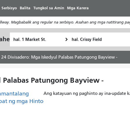
Laktawan
 Serbisyo
Balita
Tungkol sa Amin
Mga Karera
ang
pangunahing
way. Magbabalik ang regular na serbisyo. Asahan ang mga natitirang pa
nilalaman
Panimulang
Lokasyon
yahe
Paano
Lokasyon
ng
ko
Pagtatapos
gustong
24 Divisadero: Mga Iskedyul Palabas Patungong Bayview -
maglakbay
l Palabas Patungong Bayview -
amantalang
Ang katayuan ng paghinto ay ina-update k
pat ng mga Hinto