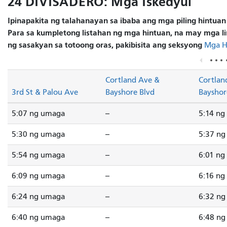
24 DIVISADERO: Mga Iskedyul
Ipinapakita ng talahanayan sa ibaba ang mga piling hintuan
Para sa kumpletong listahan ng mga hintuan, na may mga li
ng sasakyan sa totoong oras, pakibisita ang seksyong
Mga H
Cortland Ave &
Cortlan
3rd St & Palou Ave
Bayshore Blvd
Bayshor
5:07 ng umaga
--
5:14 ng
5:30 ng umaga
--
5:37 n
5:54 ng umaga
--
6:01 ng
6:09 ng umaga
--
6:16 ng
6:24 ng umaga
--
6:32 n
6:40 ng umaga
--
6:48 n