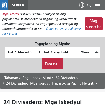
Laktawan
SFMTA
I-
ang
tog
Mga Alerto
HULING UPDATE: Naayos na ang
pangunahing
ang
pagkaantala sa McAllister sa pagitan ng Broderick at
nilalaman
Mag-
nab
Divisadero. Magbabalik na ang regular na serbisyo ng
subscribe
Inbound/Outbound 5 at 5R.
(Higit pa:
25
sa nakalipas
na 48 oras)
Tagaplano ng Biyahe
Panimulang
Lokasyon
Lokasyon
ng
Paano
Pagtatapos
Tara na...
ko
gustong
maglakbay
Tahanan
Paglilibot
Muni
24 Divisadero
24 Divisadero: Mga Iskedyul Papasok sa Pacific Heights - Hulyo 31, 2026
24 Divisadero: Mga Iskedyul