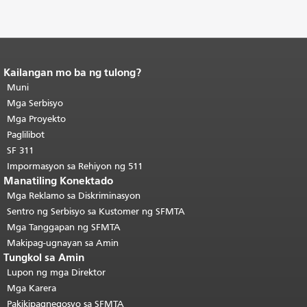
Kailangan mo ba ng tulong?
Katapusan ng nilalaman ng
pahina.
Muni
Ang natitirang bahagi ng
pahinang ito ay nauulit sa bawat
Mga Serbisyo
pahina.
Bumalik sa tuktok ng
Mga Proyekto
pangunahing nilalaman
.
Paglilibot
SF 311
Impormasyon sa Rehiyon ng 511
Manatiling Konektado
Mga Reklamo sa Diskriminasyon
Sentro ng Serbisyo sa Kustomer ng SFMTA
Mga Tanggapan ng SFMTA
Makipag-ugnayan sa Amin
Tungkol sa Amin
Lupon ng mga Direktor
Mga Karera
Pakikipagnegosyo sa SFMTA