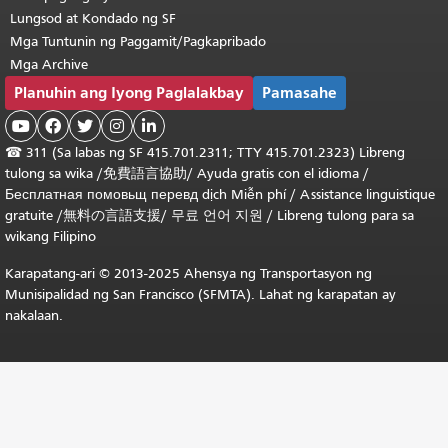
Lungsod at Kondado ng SF
Mga Tuntunin ng Paggamit/Pagkapribado
Mga Archive
Planuhin ang Iyong Paglalakbay
Pamasahe





☎
311 (Sa labas ng SF 415.701.2311; TTY 415.701.2323) Libreng
tulong sa wika /
免費語言協助
/
Ayuda gratis con el idioma
/
Бесплатная
помовьщ
перевд
dịch Miễn phí
/
Assistance linguistique
gratuite
/
無料の言語支援
/
무료 언어 지원
/
Libreng tulong para sa
wikang Filipino
Karapatang-ari © 2013-2025 Ahensya ng Transportasyon ng
Munisipalidad ng San Francisco (SFMTA). Lahat ng karapatan ay
nakalaan.