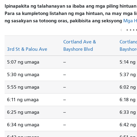
Ipinapakita ng talahanayan sa ibaba ang mga piling hintuan
Para sa kumpletong listahan ng mga hintuan, na may mga li
ng sasakyan sa totoong oras, pakibisita ang seksyong
Mga H
Cortland Ave &
Cortlan
3rd St & Palou Ave
Bayshore Blvd
Bayshor
5:07 ng umaga
--
5:14 ng
5:30 ng umaga
--
5:37 ng
5:55 ng umaga
--
6:02 ng
6:11 ng umaga
--
6:18 ng
6:25 ng umaga
--
6:33 ng
6:34 ng umaga
--
6:42 ng