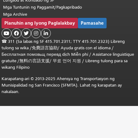
Lungsod at Kondado ng SF
Mga Tuntunin ng Paggamit/Pagkapribado
Mga Archive
Planuhin ang Iyong Paglalakbay
Pamasahe





☎
311 (Sa labas ng SF 415.701.2311; TTY 415.701.2323) Libreng
tulong sa wika /
免費語言協助
/
Ayuda gratis con el idioma
/
Бесплатная
помовьщ
перевд
dịch Miễn phí
/
Assistance linguistique
gratuite
/
無料の言語支援
/
무료 언어 지원
/
Libreng tulong para sa
wikang Filipino
Karapatang-ari © 2013-2025 Ahensya ng Transportasyon ng
Munisipalidad ng San Francisco (SFMTA). Lahat ng karapatan ay
nakalaan.