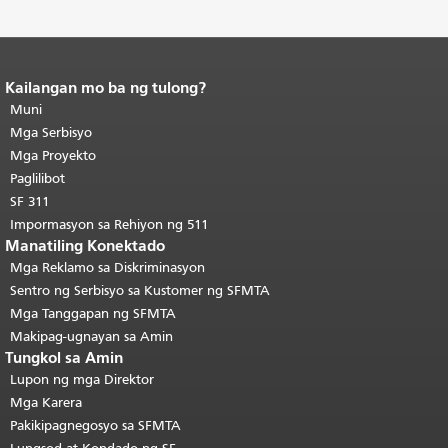
Kailangan mo ba ng tulong?
Katapusan ng nilalaman ng
pahina.
Muni
Ang natitirang bahagi ng
pahinang ito ay nauulit sa bawat
Mga Serbisyo
pahina.
Bumalik sa tuktok ng
Mga Proyekto
pangunahing nilalaman
.
Paglilibot
SF 311
Impormasyon sa Rehiyon ng 511
Manatiling Konektado
Mga Reklamo sa Diskriminasyon
Sentro ng Serbisyo sa Kustomer ng SFMTA
Mga Tanggapan ng SFMTA
Makipag-ugnayan sa Amin
Tungkol sa Amin
Lupon ng mga Direktor
Mga Karera
Pakikipagnegosyo sa SFMTA