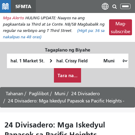
Laktawan
SFMTA
I-
ang
tog
Mga Alerto
HULING UPDATE: Naayos na ang
pangunahing
ang
Mag-
pagkaantala sa Third at Le Conte. NB/SB Magbabalik ng
nilalaman
nab
regular na serbisyo ang T Third Street.
(Higit pa:
36
sa
subscribe
nakalipas na 48 oras)
Tagaplano ng Biyahe
Panimulang
Lokasyon
Lokasyon
ng
Paano
Pagtatapos
Tara na...
ko
gustong
maglakbay
Tahanan
Paglilibot
Muni
24 Divisadero
24 Divisadero: Mga Iskedyul Papasok sa Pacific Heights -
24 Divisadero: Mga Iskedyul
Papasok sa Pacific Heights -