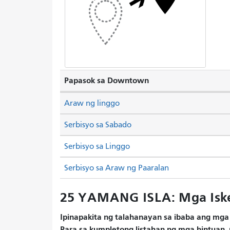
Papasok sa Downtown
Araw ng linggo
Serbisyo sa Sabado
Serbisyo sa Linggo
Serbisyo sa Araw ng Paaralan
25 YAMANG ISLA: Mga Isk
Ipinapakita ng talahanayan sa ibaba ang mga 
Para sa kumpletong listahan ng mga hintuan, 