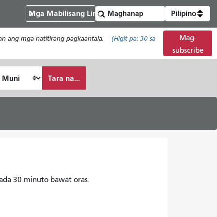
Mga Mabilisang Link
Pilipino
Mag-
han ang mga natitirang pagkaantala.
(Higit pa:
30
sa
subscribe
Tara na...
ada 30 minuto bawat oras.