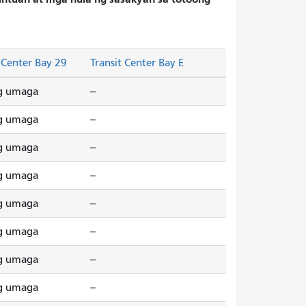
 Center Bay 29
Transit Center Bay E
g umaga
--
g umaga
--
g umaga
--
g umaga
--
g umaga
--
g umaga
--
g umaga
--
g umaga
--