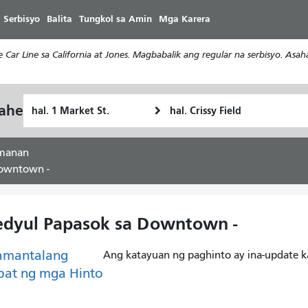
Laktawan
 Serbisyo
Balita
Tungkol sa Amin
Mga Karera
ang
pangunahing
Car Line sa California at Jones. Magbabalik ang regular na serbisyo. Asa
nilalaman
Panimulang
Lokasyon
yahe
Paano
Lokasyon
ng
ko
Pagtatapos
gustong
amanan
maglakbay
Downtown -
kedyul Papasok sa Downtown -
amantalang
Ang katayuan ng paghinto ay ina-update k
pat ng mga Hinto