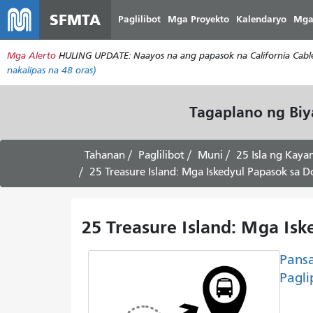
SFMTA
Paglilibot
Mga Proyekto
Kalendaryo
Mga
Mga Alerto
HULING UPDATE: Naayos na ang papasok na California Cable 
nakalipas na 48 oras)
Tagaplano ng Bi
Tahanan
Paglilibot
Muni
25 Isla ng Kay
25 Treasure Island: Mga Iskedyul Papasok sa 
25 Treasure Island: Mga Is
Pans
Pagli