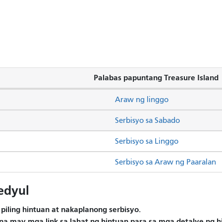
Palabas papuntang Treasure Island
Araw ng linggo
Serbisyo sa Sabado
Serbisyo sa Linggo
Serbisyo sa Araw ng Paaralan
edyul
piling hintuan at nakaplanong serbisyo.
na may mga link sa lahat ng hintuan para sa mga detalye ng 