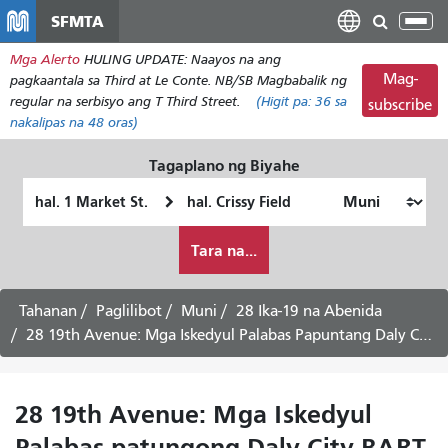
Laktawan
SFMTA
I-
ang
tog
Mga Alerto
HULING UPDATE: Naayos na ang
pangunahing
ang
Mag-
pagkaantala sa Third at Le Conte. NB/SB Magbabalik ng
nilalaman
nab
regular na serbisyo ang T Third Street.
(Higit pa:
36
sa
subscribe
nakalipas na 48 oras)
Tagaplano ng Biyahe
Panimulang
Lokasyon
Lokasyon
ng
Paano
Pagtatapos
Tara na...
ko
gustong
maglakbay
Tahanan
Paglilibot
Muni
28 Ika-19 na Abenida
28 19th Avenue: Mga Iskedyul Palabas Papuntang Daly City BART - Serbisyo sa Linggo
28 19th Avenue: Mga Iskedyul
Palabas patungong Daly City BART