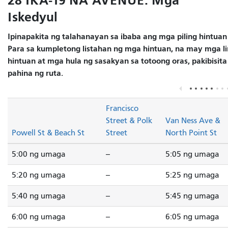
28 IKA-19 NA AVENUE: Mga
Iskedyul
Ipinapakita ng talahanayan sa ibaba ang mga piling hintuan
Para sa kumpletong listahan ng mga hintuan, na may mga li
hintuan at mga hula ng sasakyan sa totoong oras, pakibisit
pahina ng ruta.
Francisco
Street & Polk
Van Ness Ave &
Powell St & Beach St
Street
North Point St
5:00 ng umaga
--
5:05 ng umaga
5:20 ng umaga
--
5:25 ng umaga
5:40 ng umaga
--
5:45 ng umaga
6:00 ng umaga
--
6:05 ng umaga