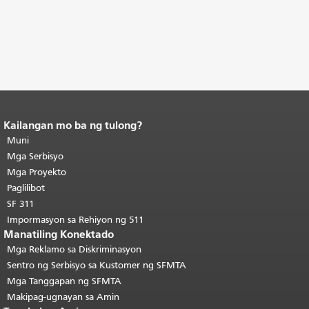
Kailangan mo ba ng tulong?
Katapusan ng nilalaman ng
pahina.
Muni
Ang natitirang bahagi ng
pahinang ito ay nauulit sa bawat
Mga Serbisyo
pahina.
Bumalik sa tuktok ng
Mga Proyekto
pangunahing nilalaman
.
Paglilibot
SF 311
Impormasyon sa Rehiyon ng 511
Manatiling Konektado
Mga Reklamo sa Diskriminasyon
Sentro ng Serbisyo sa Kustomer ng SFMTA
Mga Tanggapan ng SFMTA
Makipag-ugnayan sa Amin