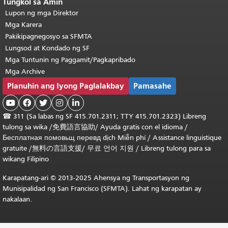
Tungkol sa Amin
Lupon ng mga Direktor
Mga Karera
Pakikipagnegosyo sa SFMTA
Lungsod at Kondado ng SF
Mga Tuntunin ng Paggamit/Pagkapribado
Mga Archive
Planuhin ang Iyong Paglalakbay
Pamasahe





☎
311 (Sa labas ng SF 415.701.2311; TTY 415.701.2323) Libreng
tulong sa wika /
免費語言協助
/
Ayuda gratis con el idioma
/
Бесплатная
помовьщ
перевд
dịch Miễn phí
/
Assistance linguistique
gratuite
/
無料の言語支援
/
무료 언어 지원
/
Libreng tulong para sa
wikang Filipino
Karapatang-ari © 2013-2025 Ahensya ng Transportasyon ng
Munisipalidad ng San Francisco (SFMTA). Lahat ng karapatan ay
nakalaan.