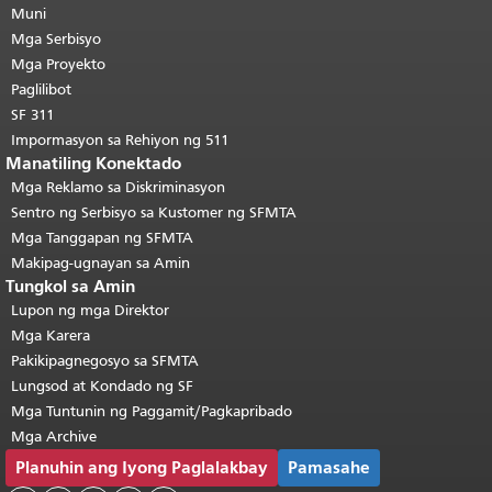
pahina.
Muni
Ang natitirang bahagi ng
pahinang ito ay nauulit sa bawat
Mga Serbisyo
pahina.
Bumalik sa itaas ng
Mga Proyekto
pangunahing nilalaman
.
Paglilibot
SF 311
Impormasyon sa Rehiyon ng 511
Manatiling Konektado
Mga Reklamo sa Diskriminasyon
Sentro ng Serbisyo sa Kustomer ng SFMTA
Mga Tanggapan ng SFMTA
Makipag-ugnayan sa Amin
Tungkol sa Amin
Lupon ng mga Direktor
Mga Karera
Pakikipagnegosyo sa SFMTA
Lungsod at Kondado ng SF
Mga Tuntunin ng Paggamit/Pagkapribado
Mga Archive
Planuhin ang Iyong Paglalakbay
Pamasahe