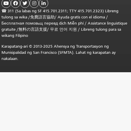





☎
311 (Sa labas ng SF 415.701.2311; TTY 415.701.2323) Libreng
tulong sa wika /
免費語言協助
/
Ayuda gratis con el idioma
/
Бесплатная
помовьщ
перевд
dịch Miễn phí
/
Assistance linguistique
gratuite
/
無料の言語支援
/
무료 언어 지원
/
Libreng tulong para sa
wikang Filipino
Karapatang-ari © 2013-2025 Ahensya ng Transportasyon ng
Munisipalidad ng San Francisco (SFMTA). Lahat ng karapatan ay
nakalaan.