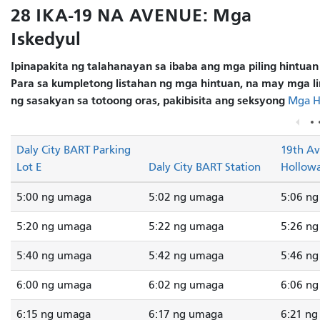
28 IKA-19 NA AVENUE: Mga
Iskedyul
Ipinapakita ng talahanayan sa ibaba ang mga piling hintuan
Para sa kumpletong listahan ng mga hintuan, na may mga li
ng sasakyan sa totoong oras, pakibisita ang seksyong
Mga H
Daly City BART Parking
19th A
Lot E
Daly City BART Station
Hollowa
5:00 ng umaga
5:02 ng umaga
5:06 n
5:20 ng umaga
5:22 ng umaga
5:26 n
5:40 ng umaga
5:42 ng umaga
5:46 n
6:00 ng umaga
6:02 ng umaga
6:06 n
6:15 ng umaga
6:17 ng umaga
6:21 n