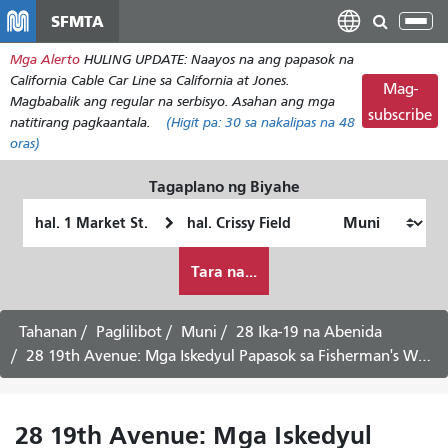
Laktawan
SFMTA
I-
ang
tog
Mga Alerto
HULING UPDATE: Naayos na ang papasok na
pangunahing
ang
California Cable Car Line sa California at Jones.
nilalaman
Mag-
nab
Magbabalik ang regular na serbisyo. Asahan ang mga
subscribe
natitirang pagkaantala.
(Higit pa:
30
sa nakalipas na 48
oras)
Tagaplano ng Biyahe
Panimulang
Lokasyon
Lokasyon
ng
Paano
Pagtatapos
Tara na...
ko
gustong
maglakbay
Tahanan
Paglilibot
Muni
28 Ika-19 na Abenida
28 19th Avenue: Mga Iskedyul Papasok sa Fisherman's Wharf - Serbisyo tuwing Sabado
28 19th Avenue: Mga Iskedyul