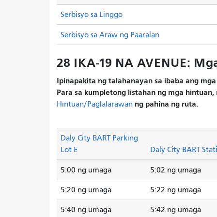
Serbisyo sa Linggo
Serbisyo sa Araw ng Paaralan
28 IKA-19 NA AVENUE: Mga
Ipinapakita ng talahanayan sa ibaba ang mga 
Para sa kumpletong listahan ng mga hintuan, 
ng pahina ng ruta.
Hintuan/Paglalarawan
Daly City BART Parking
Lot E
Daly City BART Stat
5:00 ng umaga
5:02 ng umaga
5:20 ng umaga
5:22 ng umaga
5:40 ng umaga
5:42 ng umaga