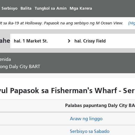
Laktawan
 Serbisyo
Balita
Tungkol sa Amin
Mga Karera
ang
pangunahing
 sa ika-19 at Holloway. Papasok na ang serbisyo ng M Ocean View.
(Hi
nilalaman
Panimulang
Lokasyon
yahe
Paano
Lokasyon
ng
ko
Pagtatapos
gustong
enida
maglakbay
ong Daly City BART
ul Papasok sa Fisherman's Wharf - Se
Palabas papuntang Daly City B
Araw ng linggo
Serbisyo sa Sabado