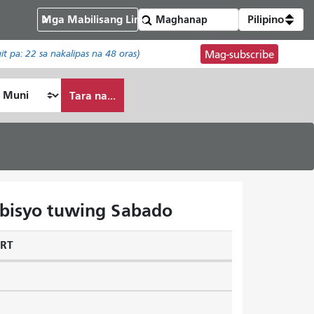
Mga Mabilisang Link
Pilipino
git pa:
22
sa nakalipas na 48 oras)
Mag-subscribe
Tara na...
rbisyo tuwing Sabado
ART