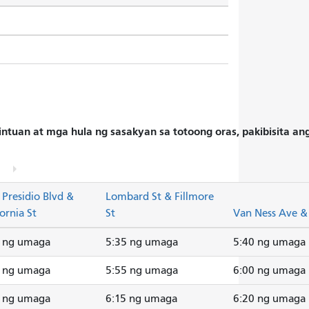
intuan at mga hula ng sasakyan sa totoong oras, pakibisita a
 Presidio Blvd &
Lombard St & Fillmore
fornia St
St
Van Ness Ave &
3 ng umaga
5:35 ng umaga
5:40 ng umaga
3 ng umaga
5:55 ng umaga
6:00 ng umaga
3 ng umaga
6:15 ng umaga
6:20 ng umaga