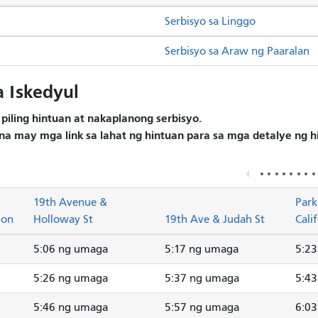
Serbisyo sa Linggo
Serbisyo sa Araw ng Paaralan
 Iskedyul
piling hintuan at nakaplanong serbisyo.
na may mga link sa lahat ng hintuan para sa mga detalye ng h
19th Avenue &
Park
ion
Holloway St
19th Ave & Judah St
Cali
5:06 ng umaga
5:17 ng umaga
5:2
5:26 ng umaga
5:37 ng umaga
5:4
5:46 ng umaga
5:57 ng umaga
6:0