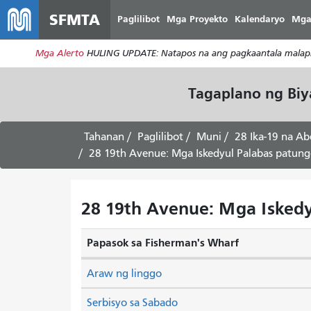
SFMTA
Paglilibot
Mga Proyekto
Kalendaryo
Mga
Mga Alerto
HULING UPDATE: Natapos na ang pagkaantala malapit
Tagaplano ng Bi
Tahanan
Paglilibot
Muni
28 Ika-19 na Ab
28 19th Avenue: Mga Iskedyul Palabas patung
28 19th Avenue: Mga Iskedy
Papasok sa Fisherman's Wharf
Araw ng linggo
Serbisyo sa Sabado