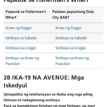
Papasok sa Fisherman's
Palabas papuntang Daly
Wharf
City BART
Araw ng linggo
Araw ng linggo
Serbisyo sa Sabado
Serbisyo sa Sabado
Serbisyo sa Linggo
Serbisyo sa Linggo
Serbisyo sa Araw ng
Serbisyo sa Araw ng
Paaralan
Paaralan
28 IKA-19 NA AVENUE: Mga
Iskedyul
Ipinapakita ng talahanayan sa ibaba ang mga piling
hintuan at nakaplanong serbisyo.
Para sa kumpletong listahan ng mga hintuan, na may