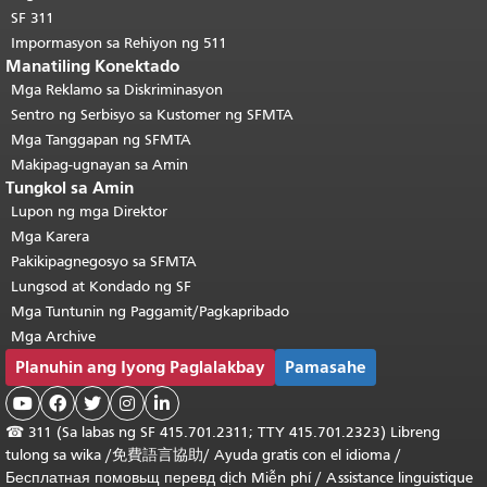
SF 311
Impormasyon sa Rehiyon ng 511
Manatiling Konektado
Mga Reklamo sa Diskriminasyon
Sentro ng Serbisyo sa Kustomer ng SFMTA
Mga Tanggapan ng SFMTA
Makipag-ugnayan sa Amin
Tungkol sa Amin
Lupon ng mga Direktor
Mga Karera
Pakikipagnegosyo sa SFMTA
Lungsod at Kondado ng SF
Mga Tuntunin ng Paggamit/Pagkapribado
Mga Archive
Planuhin ang Iyong Paglalakbay
Pamasahe





☎
311 (Sa labas ng SF 415.701.2311; TTY 415.701.2323) Libreng
tulong sa wika /
免費語言協助
/
Ayuda gratis con el idioma
/
Бесплатная
помовьщ
перевд
dịch Miễn phí
/
Assistance linguistique