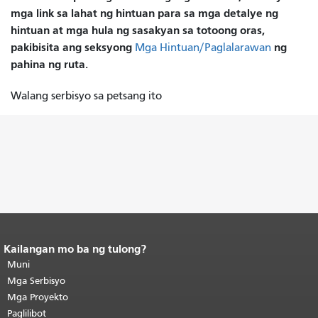
mga link sa lahat ng hintuan para sa mga detalye ng
hintuan at mga hula ng sasakyan sa totoong oras,
pakibisita ang seksyong
ng
Mga Hintuan/Paglalarawan
pahina ng ruta.
Walang serbisyo sa petsang ito
Kailangan mo ba ng tulong?
Katapusan ng nilalaman ng
pahina.
Muni
Ang natitirang bahagi ng
pahinang ito ay nauulit sa bawat
Mga Serbisyo
pahina.
Bumalik sa tuktok ng
Mga Proyekto
pangunahing nilalaman
.
Paglilibot