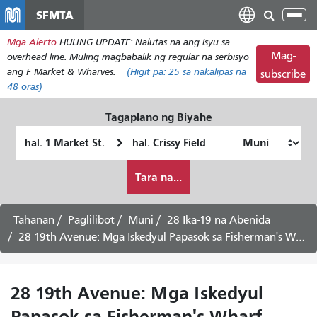
Laktawan
SFMTA
I-
ang
tog
Mga Alerto
HULING UPDATE: Nalutas na ang isyu sa
pangunahing
ang
Mag-
overhead line. Muling magbabalik ng regular na serbisyo
nilalaman
nab
ang F Market & Wharves.
(Higit pa:
25
sa nakalipas na
subscribe
48 oras)
Tagaplano ng Biyahe
Panimulang
Lokasyon
Lokasyon
ng
Paano
Pagtatapos
Tara na...
ko
gustong
maglakbay
Tahanan
Paglilibot
Muni
28 Ika-19 na Abenida
28 19th Avenue: Mga Iskedyul Papasok sa Fisherman's Wharf -
28 19th Avenue: Mga Iskedyul
Papasok sa Fisherman's Wharf