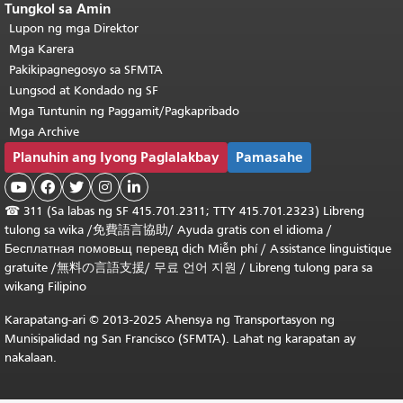
Tungkol sa Amin
Lupon ng mga Direktor
Mga Karera
Pakikipagnegosyo sa SFMTA
Lungsod at Kondado ng SF
Mga Tuntunin ng Paggamit/Pagkapribado
Mga Archive
Planuhin ang Iyong Paglalakbay
Pamasahe





☎
311 (Sa labas ng SF 415.701.2311; TTY 415.701.2323) Libreng
tulong sa wika /
免費語言協助
/
Ayuda gratis con el idioma
/
Бесплатная
помовьщ
перевд
dịch Miễn phí
/
Assistance linguistique
gratuite
/
無料の言語支援
/
무료 언어 지원
/
Libreng tulong para sa
wikang Filipino
Karapatang-ari © 2013-2025 Ahensya ng Transportasyon ng
Munisipalidad ng San Francisco (SFMTA). Lahat ng karapatan ay
nakalaan.