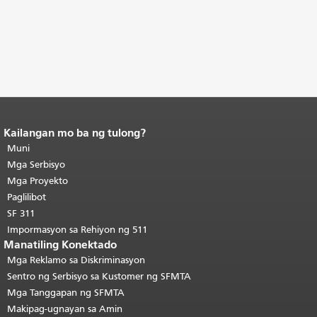
Kailangan mo ba ng tulong?
Katapusan ng nilalaman ng
pahina.
Muni
Ang natitirang bahagi ng
pahinang ito ay nauulit sa bawat
Mga Serbisyo
pahina.
Bumalik sa tuktok ng
Mga Proyekto
pangunahing nilalaman
.
Paglilibot
SF 311
Impormasyon sa Rehiyon ng 511
Manatiling Konektado
Mga Reklamo sa Diskriminasyon
Sentro ng Serbisyo sa Kustomer ng SFMTA
Mga Tanggapan ng SFMTA
Makipag-ugnayan sa Amin