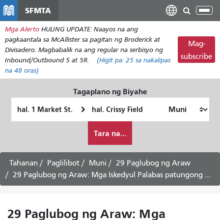
Laktawan
SFMTA
I-
ang
tog
Mga Alerto
HULING UPDATE: Naayos na ang
pangunahing
ang
pagkaantala sa McAllister sa pagitan ng Broderick at
nilalaman
Mag-
nab
Divisadero. Magbabalik na ang regular na serbisyo ng
subscribe
Inbound/Outbound 5 at 5R.
(Higit pa:
25
sa nakalipas
na 48 oras)
Tagaplano ng Biyahe
Panimulang
Lokasyon
Lokasyon
ng
Paano
Pagtatapos
Tara na...
ko
gustong
maglakbay
Tahanan
Paglilibot
Muni
29 Paglubog ng Araw
29 Paglubog ng Araw: Mga Iskedyul Palabas patungong Bayview - Agosto 3, 2026
29 Paglubog ng Araw: Mga