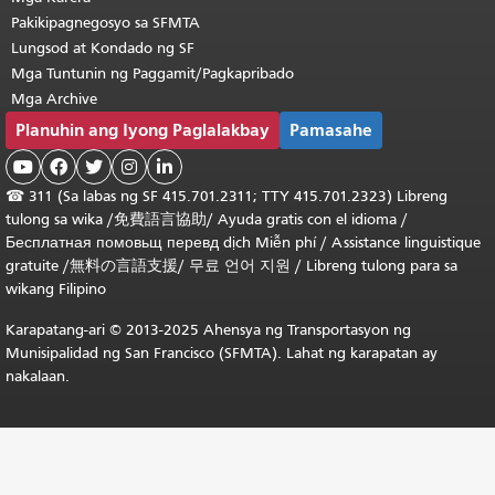
Pakikipagnegosyo sa SFMTA
Lungsod at Kondado ng SF
Mga Tuntunin ng Paggamit/Pagkapribado
Mga Archive
Planuhin ang Iyong Paglalakbay
Pamasahe





☎
311 (Sa labas ng SF 415.701.2311; TTY 415.701.2323) Libreng
tulong sa wika /
免費語言協助
/
Ayuda gratis con el idioma
/
Бесплатная
помовьщ
перевд
dịch Miễn phí
/
Assistance linguistique
gratuite
/
無料の言語支援
/
무료 언어 지원
/
Libreng tulong para sa
wikang Filipino
Karapatang-ari © 2013-2025 Ahensya ng Transportasyon ng
Munisipalidad ng San Francisco (SFMTA). Lahat ng karapatan ay
nakalaan.