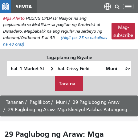
Laktawan
SFMTA
I-
ang
tog
Mga Alerto
HULING UPDATE: Naayos na ang
pangunahing
ang
pagkaantala sa McAllister sa pagitan ng Broderick at
nilalaman
Mag-
nab
Divisadero. Magbabalik na ang regular na serbisyo ng
subscribe
Inbound/Outbound 5 at 5R.
(Higit pa:
25
sa nakalipas
na 48 oras)
Tagaplano ng Biyahe
Panimulang
Lokasyon
Lokasyon
ng
Paano
Pagtatapos
Tara na...
ko
gustong
maglakbay
Tahanan
Paglilibot
Muni
29 Paglubog ng Araw
29 Paglubog ng Araw: Mga Iskedyul Palabas Patungong Bayview
29 Paglubog ng Araw: Mga