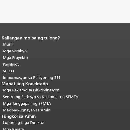
Kailangan mo ba ng tulong?
Katapusan ng nilalaman ng
pahina.
Muni
Ang natitirang bahagi ng
pahinang ito ay nauulit sa bawat
Mga Serbisyo
pahina.
Bumalik sa tuktok ng
Mga Proyekto
pangunahing nilalaman
.
Paglilibot
SF 311
Impormasyon sa Rehiyon ng 511
Manatiling Konektado
Mga Reklamo sa Diskriminasyon
Sentro ng Serbisyo sa Kustomer ng SFMTA
Mga Tanggapan ng SFMTA
Makipag-ugnayan sa Amin
Tungkol sa Amin
Lupon ng mga Direktor
Mga Karera