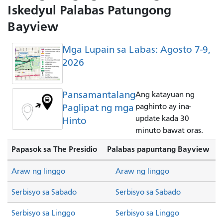
Iskedyul Palabas Patungong
Bayview
Mga Lupain sa Labas: Agosto 7-9,
2026
Pansamantalang
Ang katayuan ng
Paglipat ng mga
paghinto ay ina-
update kada 30
Hinto
minuto bawat oras.
Papasok sa The Presidio
Palabas papuntang Bayview
Araw ng linggo
Araw ng linggo
Serbisyo sa Sabado
Serbisyo sa Sabado
Serbisyo sa Linggo
Serbisyo sa Linggo