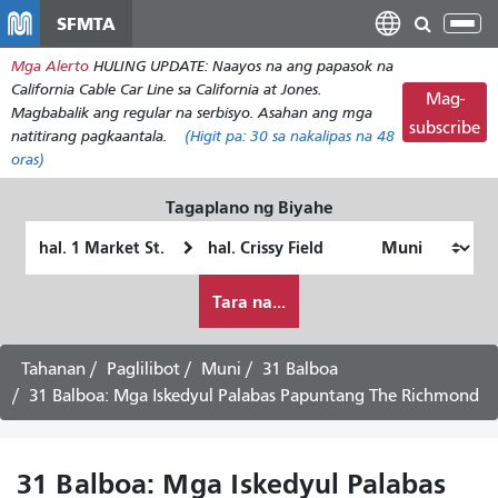
Laktawan
SFMTA
I-
ang
tog
Mga Alerto
HULING UPDATE: Naayos na ang papasok na
pangunahing
ang
California Cable Car Line sa California at Jones.
nilalaman
Mag-
nab
Magbabalik ang regular na serbisyo. Asahan ang mga
subscribe
natitirang pagkaantala.
(Higit pa:
30
sa nakalipas na 48
oras)
Tagaplano ng Biyahe
Panimulang
Lokasyon
Lokasyon
ng
Paano
Pagtatapos
Tara na...
ko
gustong
maglakbay
Tahanan
Paglilibot
Muni
31 Balboa
31 Balboa: Mga Iskedyul Palabas Papuntang The Richmond
31 Balboa: Mga Iskedyul Palabas