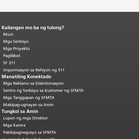
Kailangan mo ba ng tulong?
Katapusan ng nilalaman ng
pahina.
Muni
Ang natitirang bahagi ng
pahinang ito ay nauulit sa bawat
Mga Serbisyo
pahina.
Bumalik sa itaas ng
Mga Proyekto
pangunahing nilalaman
.
Paglilibot
SF 311
Impormasyon sa Rehiyon ng 511
Manatiling Konektado
Mga Reklamo sa Diskriminasyon
Sentro ng Serbisyo sa Kustomer ng SFMTA
Mga Tanggapan ng SFMTA
Makipag-ugnayan sa Amin
Tungkol sa Amin
Lupon ng mga Direktor
Mga Karera
Pakikipagnegosyo sa SFMTA