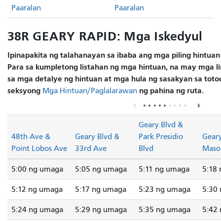
Paaralan
Paaralan
38R GEARY RAPID: Mga Iskedyul
Ipinapakita ng talahanayan sa ibaba ang mga piling hintuan
Para sa kumpletong listahan ng mga hintuan, na may mga lin
sa mga detalye ng hintuan at mga hula ng sasakyan sa totoo
seksyong
ng pahina ng ruta.
Mga Hintuan/Paglalarawan
Geary Blvd &
48th Ave &
Geary Blvd &
Park Presidio
Geary
Point Lobos Ave
33rd Ave
Blvd
Mason
5:00 ng umaga
5:05 ng umaga
5:11 ng umaga
5:18
5:12 ng umaga
5:17 ng umaga
5:23 ng umaga
5:30
5:24 ng umaga
5:29 ng umaga
5:35 ng umaga
5:42