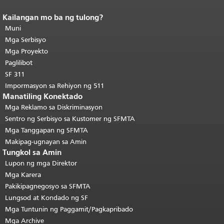
Kailangan mo ba ng tulong?
Katapusan ng nilalaman ng
pahina.
Muni
Ang natitirang bahagi ng
pahinang ito ay nauulit sa bawat
Mga Serbisyo
pahina.
Bumalik sa itaas ng
Mga Proyekto
pangunahing nilalaman
.
Paglilibot
SF 311
Impormasyon sa Rehiyon ng 511
Manatiling Konektado
Mga Reklamo sa Diskriminasyon
Sentro ng Serbisyo sa Kustomer ng SFMTA
Mga Tanggapan ng SFMTA
Makipag-ugnayan sa Amin
Tungkol sa Amin
Lupon ng mga Direktor
Mga Karera
Pakikipagnegosyo sa SFMTA
Lungsod at Kondado ng SF
Mga Tuntunin ng Paggamit/Pagkapribado
Mga Archive