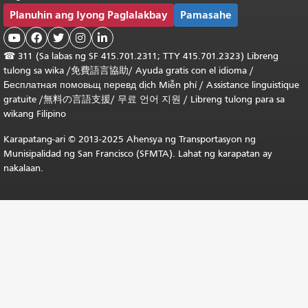
Planuhin ang Iyong Paglalakbay
Pamasahe





☎
311 (Sa labas ng SF 415.701.2311; TTY 415.701.2323) Libreng
tulong sa wika /
免費語言協助
/
Ayuda gratis con el idioma
/
Бесплатная
помовьщ
перевд
dịch Miễn phí
/
Assistance linguistique
gratuite
/
無料の言語支援
/
무료 언어 지원
/
Libreng tulong para sa
wikang Filipino
Karapatang-ari © 2013-2025 Ahensya ng Transportasyon ng
Munisipalidad ng San Francisco (SFMTA). Lahat ng karapatan ay
nakalaan.