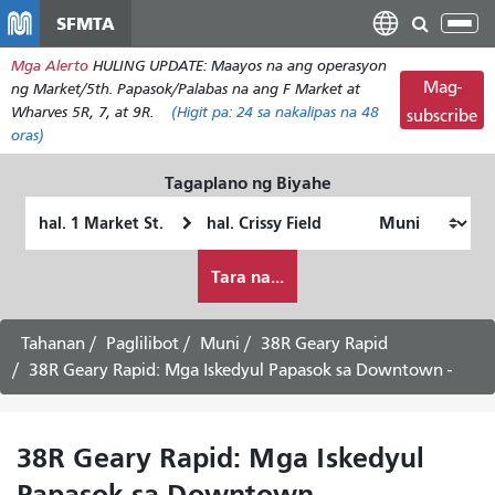
Laktawan
SFMTA
I-
ang
tog
Mga Alerto
HULING UPDATE: Maayos na ang operasyon
pangunahing
ang
Mag-
ng Market/5th. Papasok/Palabas na ang F Market at
nilalaman
nab
Wharves 5R, 7, at 9R.
(Higit pa:
24
sa nakalipas na 48
subscribe
oras)
Tagaplano ng Biyahe
Panimulang
Lokasyon
Lokasyon
ng
Paano
Pagtatapos
Tara na...
ko
gustong
maglakbay
Tahanan
Paglilibot
Muni
38R Geary Rapid
38R Geary Rapid: Mga Iskedyul Papasok sa Downtown -
38R Geary Rapid: Mga Iskedyul
Papasok sa Downtown -