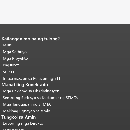
Kailangan mo ba ng tulong?
Katapusan ng nilalaman ng
pahina.
Muni
Ang natitirang bahagi ng
pahinang ito ay nauulit sa bawat
Mga Serbisyo
pahina.
Bumalik sa tuktok ng
Mga Proyekto
pangunahing nilalaman
.
Paglilibot
SF 311
Impormasyon sa Rehiyon ng 511
Manatiling Konektado
Mga Reklamo sa Diskriminasyon
Sentro ng Serbisyo sa Kustomer ng SFMTA
Mga Tanggapan ng SFMTA
Makipag-ugnayan sa Amin
Tungkol sa Amin
Lupon ng mga Direktor