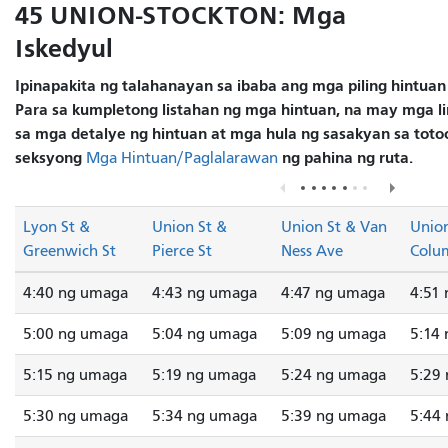
45 UNION-STOCKTON: Mga
Iskedyul
Ipinapakita ng talahanayan sa ibaba ang mga piling hintuan
Para sa kumpletong listahan ng mga hintuan, na may mga lin
sa mga detalye ng hintuan at mga hula ng sasakyan sa totoo
seksyong
ng pahina ng ruta.
Mga Hintuan/Paglalarawan
Lyon St &
Union St &
Union St & Van
Union
Greenwich St
Pierce St
Ness Ave
Colu
4:40 ng umaga
4:43 ng umaga
4:47 ng umaga
4:51
5:00 ng umaga
5:04 ng umaga
5:09 ng umaga
5:14
5:15 ng umaga
5:19 ng umaga
5:24 ng umaga
5:29
5:30 ng umaga
5:34 ng umaga
5:39 ng umaga
5:44