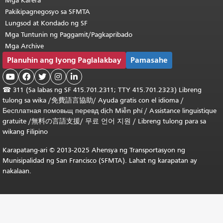
Mga Karera
Pakikipagnegosyo sa SFMTA
Lungsod at Kondado ng SF
Mga Tuntunin ng Paggamit/Pagkapribado
Mga Archive
Planuhin ang Iyong Paglalakbay
Pamasahe





☎
311 (Sa labas ng SF 415.701.2311; TTY 415.701.2323) Libreng
tulong sa wika /
免費語言協助
/
Ayuda gratis con el idioma
/
Бесплатная
помовьщ
перевд
dịch Miễn phí
/
Assistance linguistique
gratuite
/
無料の言語支援
/
무료 언어 지원
/
Libreng tulong para sa
wikang Filipino
Karapatang-ari © 2013-2025 Ahensya ng Transportasyon ng
Munisipalidad ng San Francisco (SFMTA). Lahat ng karapatan ay
nakalaan.