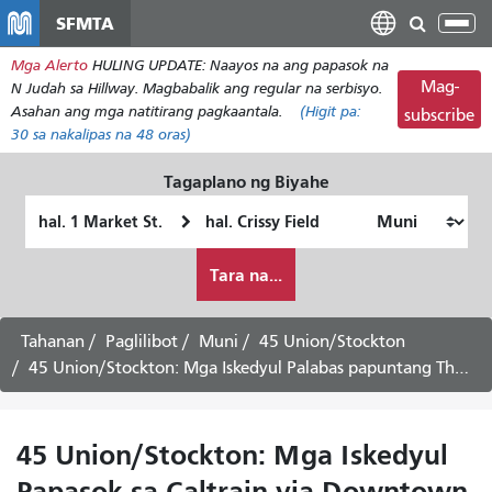
Laktawan
SFMTA
I-
ang
tog
Mga Alerto
HULING UPDATE: Naayos na ang papasok na
pangunahing
ang
Mag-
N Judah sa Hillway. Magbabalik ang regular na serbisyo.
nilalaman
nab
Asahan ang mga natitirang pagkaantala.
(Higit pa:
subscribe
30
sa nakalipas na 48 oras)
Tagaplano ng Biyahe
Panimulang
Lokasyon
Lokasyon
ng
Paano
Pagtatapos
Tara na...
ko
gustong
maglakbay
Tahanan
Paglilibot
Muni
45 Union/Stockton
45 Union/Stockton: Mga Iskedyul Palabas papuntang The Marina via Downtown -
45 Union/Stockton: Mga Iskedyul
Papasok sa Caltrain via Downtown