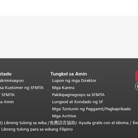
ktado
Tungkol sa Amin
skriminasyon
Lupon ng mga Direktor
o sa Kustomer ng SFMTA
Mga Karera
g SFMTA
Pakikipagnegosyo sa SFMTA
sa Amin
Lungsod at Kondado ng SF
Mga Tuntunin ng Paggamit/Pagkapribado
Mga Archive
) Libreng tulong sa wika /
免費語言協助
/
Ayuda gratis con el idioma
/
Бе
/
Libreng tulong para sa wikang Filipino