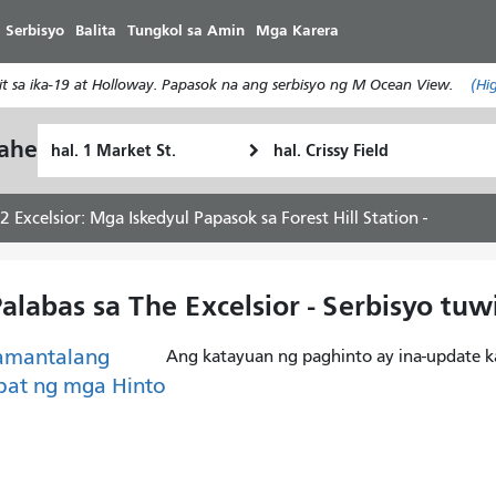
Laktawan
 Serbisyo
Balita
Tungkol sa Amin
Mga Karera
ang
pangunahing
 sa ika-19 at Holloway. Papasok na ang serbisyo ng M Ocean View.
(Hi
nilalaman
Panimulang
Lokasyon
yahe
Paano
Lokasyon
ng
ko
Pagtatapos
gustong
2 Excelsior: Mga Iskedyul Papasok sa Forest Hill Station -
maglakbay
Palabas sa The Excelsior - Serbisyo tu
amantalang
Ang katayuan ng paghinto ay ina-update k
pat ng mga Hinto