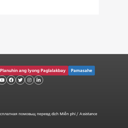
Planuhin ang Iyong Paglalakbay
Pamasahe





сплатная
помовьщ
перевд
dịch Miễn phí
/
Assistance