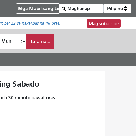
Mga Mabilisang Link
Pilipino
git pa:
22
sa nakalipas na 48 oras)
Mag-subscribe
Tara na...
wing Sabado
ada 30 minuto bawat oras.