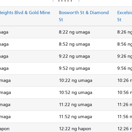
eights Blvd & Gold Mine
Bosworth St & Diamond
Excelsi
St
St
maga
8:22 ng umaga
8:26 n
maga
8:52 ng umaga
8:56 n
maga
9:22 ng umaga
9:26 n
maga
9:52 ng umaga
9:56 n
umaga
10:22 ng umaga
10:26 
umaga
10:52 ng umaga
10:56 
umaga
11:22 ng umaga
11:26 
umaga
11:52 ng umaga
11:56 
hapon
12:22 ng hapon
12:26 