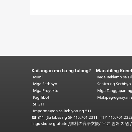
Kailangan mo ba ng tulong?
Manatiling Kone
Katapusan
ng
Muni
Mga Reklamo sa Di
nilalaman
Mga Serbisyo
Sentro ng Serbisy
ng
Mga Proyekto
Mga Tanggapan n
pahina.
Ang
Paglilibot
Makipag-ugnayan 
natitirang
SF 311
bahagi
Impormasyon sa Rehiyon ng 511
ng
☎
311 (Sa labas ng SF 415.701.2311; TTY 415.701.2323
pahinang
linguistique gratuite
/
無料の言語支援
/
무료 언어 지원
ito