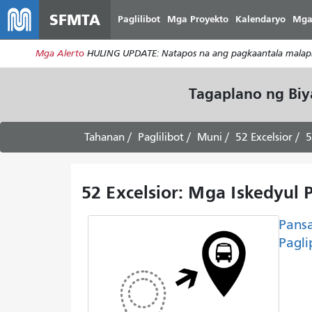
SFMTA
Paglilibot
Mga Proyekto
Kalendaryo
Mga
Mga Alerto
HULING UPDATE: Natapos na ang pagkaantala malapit
Tagaplano ng Bi
Tahanan
Paglilibot
Muni
52 Excelsior
5
52 Excelsior: Mga Iskedyul 
Pans
Pagli