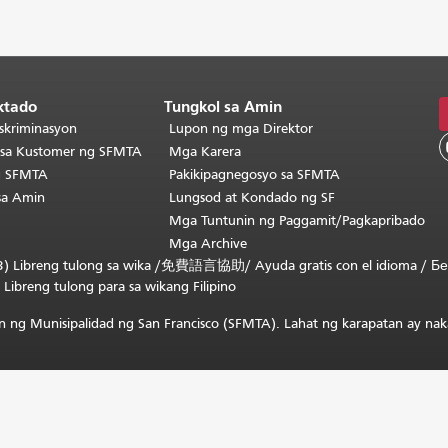
ktado
Tungkol sa Amin
skriminasyon
Lupon ng mga Direktor
o sa Kustomer ng SFMTA
Mga Karera
g SFMTA
Pakikipagnegosyo sa SFMTA
sa Amin
Lungsod at Kondado ng SF
Mga Tuntunin ng Paggamit/Pagkapribado
Mga Archive
) Libreng tulong sa wika /
免費語言協助
/
Ayuda gratis con el idioma
/
Бе
/
Libreng tulong para sa wikang Filipino
 ng Munisipalidad ng San Francisco (SFMTA). Lahat ng karapatan ay nak