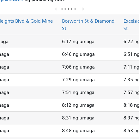
eights Blvd & Gold Mine
Bosworth St & Diamond
Excelsi
St
St
maga
6:17 ng umaga
6:22 n
maga
6:46 ng umaga
6:51 n
maga
7:06 ng umaga
7:11 n
maga
7:29 ng umaga
7:35 n
maga
7:51 ng umaga
7:57 n
maga
8:12 ng umaga
8:18 n
maga
8:31 ng umaga
8:37 n
maga
8:48 ng umaga
8:53 n