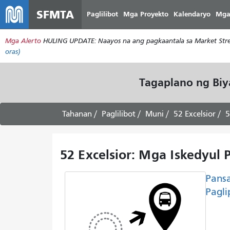
SFMTA
Paglilibot
Mga Proyekto
Kalendaryo
Mga
Mga Alerto
HULING UPDATE: Naayos na ang pagkaantala sa Market Stree
oras)
Tagaplano ng Bi
Tahanan
Paglilibot
Muni
52 Excelsior
5
52 Excelsior: Mga Iskedyul P
Pans
Pagli