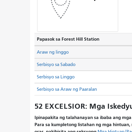
Papasok sa Forest Hill Station
Araw ng linggo
Serbisyo sa Sabado
Serbisyo sa Linggo
Serbisyo sa Araw ng Paaralan
52 EXCELSIOR: Mga Iskedy
Ipinapakita ng talahanayan sa ibaba ang mga 
Para sa kumpletong listahan ng mga hintuan, 
oras, pakibisita ang seksyong
Mga Hintuan/Pa