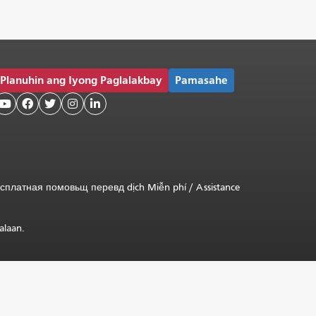
Planuhin ang Iyong Paglalakbay
Pamasahe





сплатная
помовьщ
перевд
dịch Miễn phí
/
Assistance
alaan.