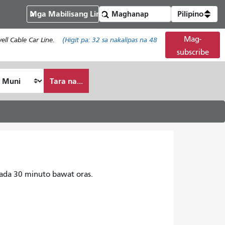
Mga Mabilisang Link
Pilipino
Mag-
ll Cable Car Line.
(Higit pa:
32
sa nakalipas na 48
subscribe
Tara na...
ada 30 minuto bawat oras.