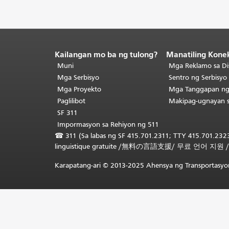
Kailangan mo ba ng tulong?
Manatiling Kone
Katapusan
ng
Muni
Mga Reklamo sa Di
nilalaman
Mga Serbisyo
Sentro ng Serbisy
ng
Mga Proyekto
Mga Tanggapan n
pahina.
Ang
Paglilibot
Makipag-ugnayan 
natitirang
SF 311
bahagi
Impormasyon sa Rehiyon ng 511
ng
☎
311 (Sa labas ng SF 415.701.2311; TTY 415.701.2323
pahinang
linguistique gratuite
/
無料の言語支援
/
무료 언어 지원
ito
ay
Karapatang-ari © 2013-2025 Ahensya ng Transportasyon
nauulit
sa
bawat
pahina.
Bumalik
sa