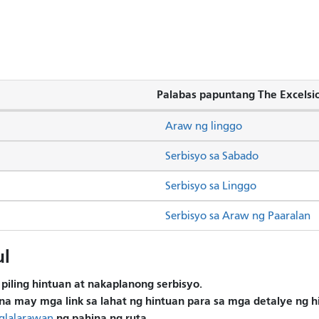
Palabas papuntang The Excelsi
Araw ng linggo
Serbisyo sa Sabado
Serbisyo sa Linggo
Serbisyo sa Araw ng Paaralan
ul
piling hintuan at nakaplanong serbisyo.
na may mga link sa lahat ng hintuan para sa mga detalye ng 
ng pahina ng ruta.
glalarawan