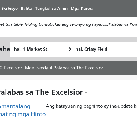
Laktawan
 Serbisyo
Balita
Tungkol sa Amin
Mga Karera
ang
pangunahing
t turntable. Muling bumubukas ang serbisyo ng Papasok/Palabas na Powe
nilalaman
Panimulang
Lokasyon
yahe
Paano
Lokasyon
ng
ko
Pagtatapos
gustong
2 Excelsior: Mga Iskedyul Palabas sa The Excelsior -
maglakbay
alabas sa The Excelsior -
amantalang
Ang katayuan ng paghinto ay ina-update k
pat ng mga Hinto