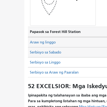
Papasok sa Forest Hill Station
Araw ng linggo
Serbisyo sa Sabado
Serbisyo sa Linggo
Serbisyo sa Araw ng Paaralan
52 EXCELSIOR: Mga Iskedy
Ipinapakita ng talahanayan sa ibaba ang mga 
Para sa kumpletong listahan ng mga hintuan, 
oras, pakibisita ang seksyong
Mga Hintuan/Pa