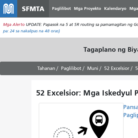
SFMTA
Paglilibot
Mga Proyekto
Kalendaryo
Mga
Mga Alerto
UPDATE: Papasok na 5 at 5R routing sa pamamagitan ng Gold
pa:
24
sa nakalipas na 48 oras)
Tagaplano ng Bi
Tahanan
Paglilibot
Muni
52 Excelsior
5
52 Excelsior: Mga Iskedyul P
Pans
Pagli