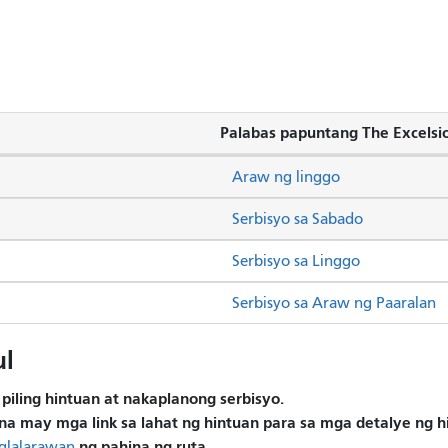
Palabas papuntang The Excelsi
Araw ng linggo
Serbisyo sa Sabado
Serbisyo sa Linggo
Serbisyo sa Araw ng Paaralan
ul
piling hintuan at nakaplanong serbisyo.
na may mga link sa lahat ng hintuan para sa mga detalye ng 
ng pahina ng ruta.
glalarawan