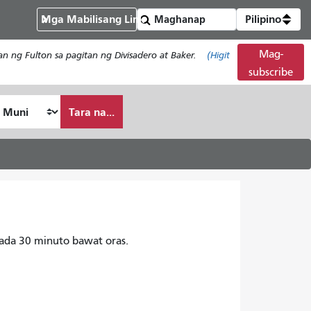
Mga Mabilisang Link
Pilipino
Mag-
n ng Fulton sa pagitan ng Divisadero at Baker.
(Higit
subscribe
Tara na...
ada 30 minuto bawat oras.