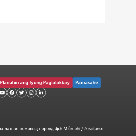
Planuhin ang Iyong Paglalakbay
Pamasahe





сплатная
помовьщ
перевд
dịch Miễn phí
/
Assistance