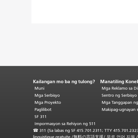
Kailangan mo ba ng tulong?
Manatiling Kone
Katapusan
ng
Muni
Mga Reklamo sa Di
nilalaman
Mga Serbisyo
Sentro ng Serbisy
ng
Mga Proyekto
Mga Tanggapan n
pahina.
Ang
Paglilibot
Makipag-ugnayan 
natitirang
SF 311
bahagi
Impormasyon sa Rehiyon ng 511
ng
☎
311 (Sa labas ng SF 415.701.2311; TTY 415.701.2323
pahinang
linguistique gratuite
/
無料の言語支援
/
무료 언어 지원