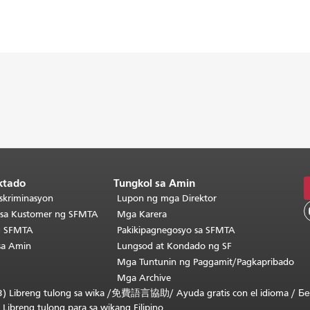
ktado
Tungkol sa Amin
skriminasyon
Lupon ng mga Direktor
o sa Kustomer ng SFMTA
Mga Karera
g SFMTA
Pakikipagnegosyo sa SFMTA
sa Amin
Lungsod at Kondado ng SF
Mga Tuntunin ng Paggamit/Pagkapribado
Mga Archive
) Libreng tulong sa wika /
免費語言協助
/
Ayuda gratis con el idioma
/
Бе
/
Libreng tulong para sa wikang Filipino