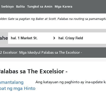
Laktawan
 Serbisyo
Balita
Tungkol sa Amin
Mga Karera
ang
pangunahing
en Gate sa pagitan ng Baker at Scott. Palabas na routing sa pamamagita
nilalaman
Panimulang
Lokasyon
yahe
Paano
Lokasyon
ng
ko
Pagtatapos
gustong
2 Excelsior: Mga Iskedyul Palabas sa The Excelsior -
maglakbay
alabas sa The Excelsior -
amantalang
Ang katayuan ng paghinto ay ina-update k
pat ng mga Hinto