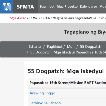
SFMTA
Paglilibot
Mga Proyekto
Kalendaryo
Mga
Mga Alerto
HULING UPDATE: Naayos na ang pagkaantala sa Third at
Tagaplano ng Bi
Tahanan
Paglilibot
Muni
55 Dogpatch
55 Dogpatch: Mga Iskedyul Papasok sa 16th St
55 Dogpatch: Mga Iskedyul 
Papasok sa 16th Street/Mission BART Statio
Araw ng linggo
Serbisyo sa Sabado