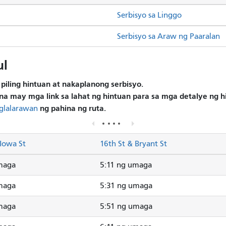
Serbisyo sa Linggo
Serbisyo sa Araw ng Paaralan
ul
piling hintuan at nakaplanong serbisyo.
na may mga link sa lahat ng hintuan para sa mga detalye ng 
ng pahina ng ruta.
glalarawan
Iowa St
16th St & Bryant St
maga
5:11 ng umaga
maga
5:31 ng umaga
maga
5:51 ng umaga