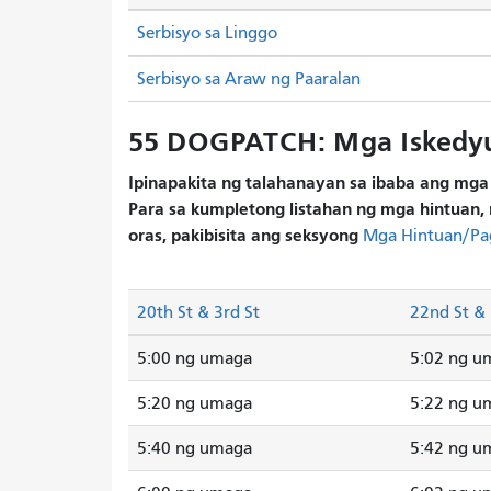
Serbisyo sa Linggo
Serbisyo sa Araw ng Paaralan
55 DOGPATCH: Mga Iskedy
Ipinapakita ng talahanayan sa ibaba ang mga 
Para sa kumpletong listahan ng mga hintuan, 
oras, pakibisita ang seksyong
Mga Hintuan/Pa
20th St & 3rd St
22nd St & 
5:00 ng umaga
5:02 ng u
5:20 ng umaga
5:22 ng u
5:40 ng umaga
5:42 ng u