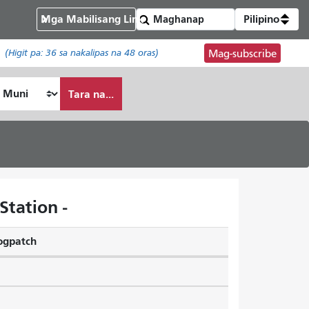
Mga Mabilisang Link
Pilipino
(Higit pa:
36
sa nakalipas na 48 oras)
Mag-subscribe
Tara na...
tation -
ogpatch