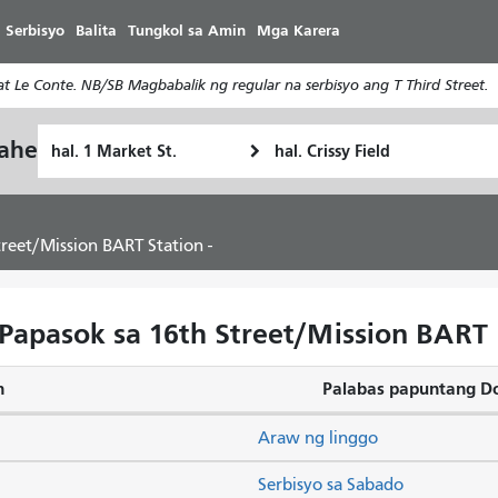
Laktawan
 Serbisyo
Balita
Tungkol sa Amin
Mga Karera
ang
pangunahing
 Le Conte. NB/SB Magbabalik ng regular na serbisyo ang T Third Street.
nilalaman
Panimulang
Lokasyon
yahe
Paano
Lokasyon
ng
ko
Pagtatapos
gustong
maglakbay
reet/Mission BART Station -
Papasok sa 16th Street/Mission BART S
n
Palabas papuntang D
Araw ng linggo
Serbisyo sa Sabado