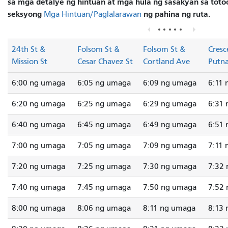
sa mga detalye ng hintuan at mga hula ng sasakyan sa totoo
seksyong
ng pahina ng ruta.
Mga Hintuan/Paglalarawan
24th St &
Folsom St &
Folsom St &
Cresc
Mission St
Cesar Chavez St
Cortland Ave
Putn
6:00 ng umaga
6:05 ng umaga
6:09 ng umaga
6:11
6:20 ng umaga
6:25 ng umaga
6:29 ng umaga
6:31
6:40 ng umaga
6:45 ng umaga
6:49 ng umaga
6:51
7:00 ng umaga
7:05 ng umaga
7:09 ng umaga
7:11
7:20 ng umaga
7:25 ng umaga
7:30 ng umaga
7:32
7:40 ng umaga
7:45 ng umaga
7:50 ng umaga
7:52
8:00 ng umaga
8:06 ng umaga
8:11 ng umaga
8:13