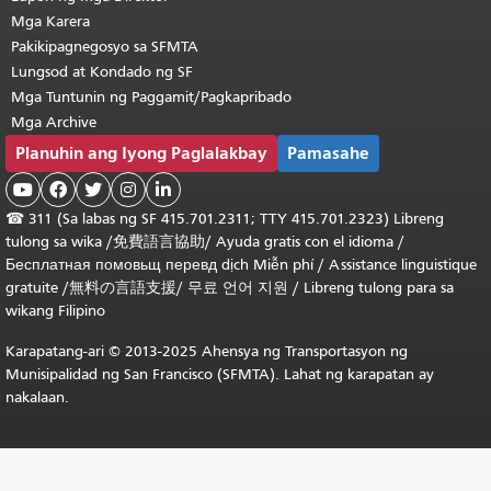
Mga Karera
Pakikipagnegosyo sa SFMTA
Lungsod at Kondado ng SF
Mga Tuntunin ng Paggamit/Pagkapribado
Mga Archive
Planuhin ang Iyong Paglalakbay
Pamasahe





☎
311 (Sa labas ng SF 415.701.2311; TTY 415.701.2323) Libreng
tulong sa wika /
免費語言協助
/
Ayuda gratis con el idioma
/
Бесплатная
помовьщ
перевд
dịch Miễn phí
/
Assistance linguistique
gratuite
/
無料の言語支援
/
무료 언어 지원
/
Libreng tulong para sa
wikang Filipino
Karapatang-ari © 2013-2025 Ahensya ng Transportasyon ng
Munisipalidad ng San Francisco (SFMTA). Lahat ng karapatan ay
nakalaan.