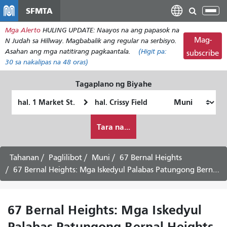
Laktawan
SFMTA
I-
ang
tog
Mga Alerto
HULING UPDATE: Naayos na ang papasok na
pangunahing
ang
Mag-
N Judah sa Hillway. Magbabalik ang regular na serbisyo.
nilalaman
nab
Asahan ang mga natitirang pagkaantala.
(Higit pa:
subscribe
30
sa nakalipas na 48 oras)
Tagaplano ng Biyahe
Panimulang
Lokasyon
Lokasyon
ng
Paano
Pagtatapos
Tara na...
ko
gustong
maglakbay
Tahanan
Paglilibot
Muni
67 Bernal Heights
67 Bernal Heights: Mga Iskedyul Palabas Patungong Bernal Heights -
67 Bernal Heights: Mga Iskedyul
Palabas Patungong Bernal Heights