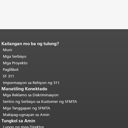
Kailangan mo ba ng tulong?
Katapusan ng nilalaman ng
pahina.
Muni
Ang natitirang bahagi ng
pahinang ito ay nauulit sa bawat
Mga Serbisyo
pahina.
Bumalik sa tuktok ng
Mga Proyekto
pangunahing nilalaman
.
Paglilibot
SF 311
Impormasyon sa Rehiyon ng 511
Manatiling Konektado
Mga Reklamo sa Diskriminasyon
Sentro ng Serbisyo sa Kustomer ng SFMTA
Mga Tanggapan ng SFMTA
Makipag-ugnayan sa Amin
Tungkol sa Amin
Lupon ng mga Direktor