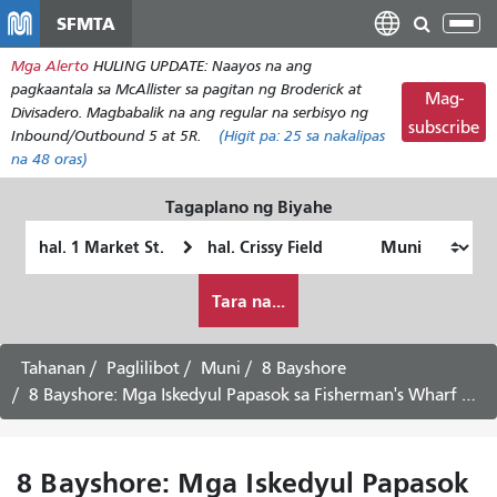
Laktawan
SFMTA
I-
ang
tog
Mga Alerto
HULING UPDATE: Naayos na ang
pangunahing
ang
pagkaantala sa McAllister sa pagitan ng Broderick at
nilalaman
Mag-
nab
Divisadero. Magbabalik na ang regular na serbisyo ng
subscribe
Inbound/Outbound 5 at 5R.
(Higit pa:
25
sa nakalipas
na 48 oras)
Tagaplano ng Biyahe
Panimulang
Lokasyon
Lokasyon
ng
Paano
Pagtatapos
Tara na...
ko
gustong
maglakbay
Tahanan
Paglilibot
Muni
8 Bayshore
8 Bayshore: Mga Iskedyul Papasok sa Fisherman's Wharf via Downtown -
8 Bayshore: Mga Iskedyul Papasok