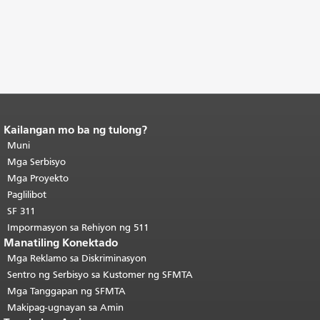
Kailangan mo ba ng tulong?
Katapusan ng nilalaman ng
pahina.
Muni
Ang natitirang bahagi ng
pahinang ito ay nauulit sa bawat
Mga Serbisyo
pahina.
Bumalik sa tuktok ng
Mga Proyekto
pangunahing nilalaman
.
Paglilibot
SF 311
Impormasyon sa Rehiyon ng 511
Manatiling Konektado
Mga Reklamo sa Diskriminasyon
Sentro ng Serbisyo sa Kustomer ng SFMTA
Mga Tanggapan ng SFMTA
Makipag-ugnayan sa Amin