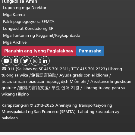
Tungkol sa Amin
Lupon ng mga Direktor
Mga Karera
Pakikipagnegosyo sa SFMTA
Lungsod at Kondado ng SF
Mga Tuntunin ng Paggamit/Pagkapribado
Mga Archive
Planuhin ang Iyong Paglalakbay
Pamasahe





☎
311 (Sa labas ng SF 415.701.2311; TTY 415.701.2323) Libreng
tulong sa wika /
免費語言協助
/
Ayuda gratis con el idioma
/
Бесплатная
помовьщ
перевд
dịch Miễn phí
/
Assistance linguistique
gratuite
/
無料の言語支援
/
무료 언어 지원
/
Libreng tulong para sa
wikang Filipino
Karapatang-ari © 2013-2025 Ahensya ng Transportasyon ng
Munisipalidad ng San Francisco (SFMTA). Lahat ng karapatan ay
nakalaan.