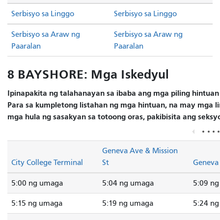
Serbisyo sa Linggo
Serbisyo sa Linggo
Serbisyo sa Araw ng
Serbisyo sa Araw ng
Paaralan
Paaralan
8 BAYSHORE: Mga Iskedyul
Ipinapakita ng talahanayan sa ibaba ang mga piling hintuan
Para sa kumpletong listahan ng mga hintuan, na may mga lin
mga hula ng sasakyan sa totoong oras, pakibisita ang seks
Geneva Ave & Mission
City College Terminal
St
Geneva 
5:00 ng umaga
5:04 ng umaga
5:09 n
5:15 ng umaga
5:19 ng umaga
5:24 n