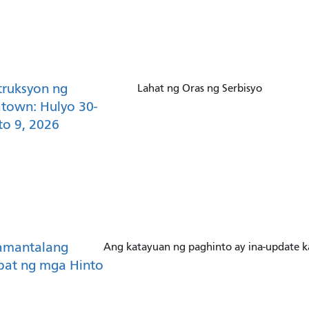
truksyon ng
Lahat ng Oras ng Serbisyo
town: Hulyo 30-
o 9, 2026
amantalang
Ang katayuan ng paghinto ay ina-update k
pat ng mga Hinto