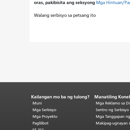
oras, pakibisita ang seksyong
Mga Hintuan/Pa
Walang serbisyo sa petsang ito
Kailangan mo ba ng tulong?
Manatiling Kone
Katapusan
ng
Muni
Mga Reklamo sa Di
nilalaman
Mga Serbisyo
Sentro ng Serbisy
ng
Mga Proyekto
Mga Tanggapan n
pahina.
Ang
Paglilibot
Makipag-ugnayan 
natitirang
SF 311