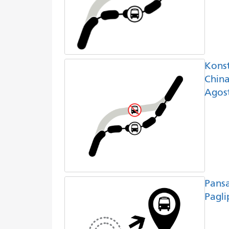
Kons
China
Agost
Pans
Pagli