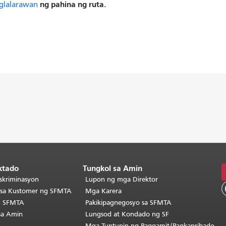
ng pahina ng ruta.
glalarawan
ktado
Tungkol sa Amin
skriminasyon
Lupon ng mga Direktor
o sa Kustomer ng SFMTA
Mga Karera
g SFMTA
Pakikipagnegosyo sa SFMTA
sa Amin
Lungsod at Kondado ng SF
Mga Tuntunin ng Paggamit/Pagkapribado