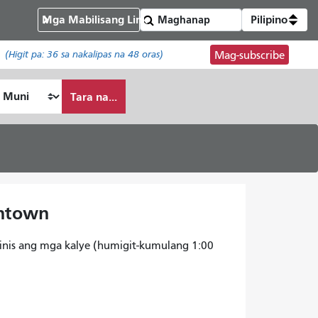
Mga Mabilisang Link
Pilipino
(Higit pa:
36
sa nakalipas na 48 oras)
Mag-subscribe
Tara na...
wntown
nis ang mga kalye (humigit-kumulang 1:00