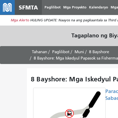
SFMTA
Paglilibot
Mga Proyekto
Kalendaryo
Mga
Mga Alerto
HULING UPDATE: Naayos na ang pagkaantala sa Third at
Tagaplano ng Bi
Tahanan
Paglilibot
Muni
8 Bayshore
8 Bayshore: Mga Iskedyul Papasok sa Fisher
8 Bayshore: Mga Iskedyul 
Parad
Sabad