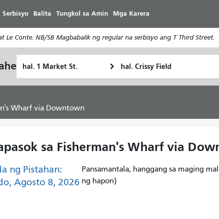
Laktawan
 Serbisyo
Balita
Tungkol sa Amin
Mga Karera
ang
pangunahing
 Le Conte. NB/SB Magbabalik ng regular na serbisyo ang T Third Street.
nilalaman
Panimulang
Lokasyon
yahe
Paano
Lokasyon
ng
ko
Pagtatapos
gustong
maglakbay
man's Wharf via Downtown
Papasok sa Fisherman's Wharf via Do
a ng Pistahan:
Pansamantala, hanggang sa maging mali
o, Agosto 8, 2026
ng hapon)