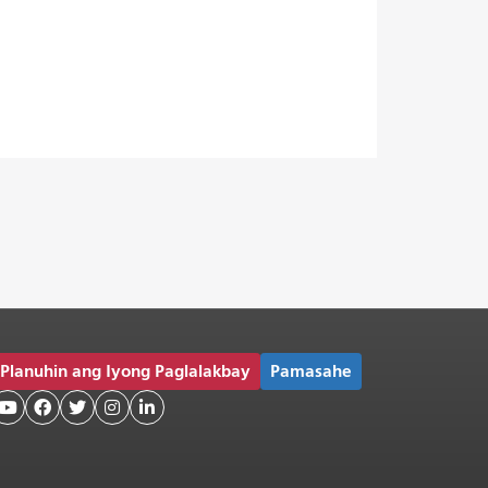
Planuhin ang Iyong Paglalakbay
Pamasahe




