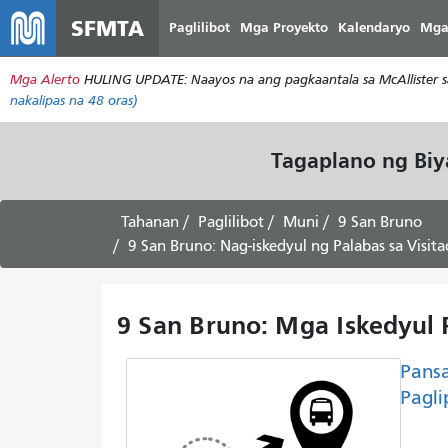
SFMTA
Paglilibot
Mga Proyekto
Kalendaryo
Mga
Mga Alerto
HULING UPDATE: Naayos na ang pagkaantala sa McAllister s
nakalipas na 48 oras)
Tagaplano ng Bi
Tahanan
Paglilibot
Muni
9 San Bruno
9 San Bruno: Nag-iskedyul ng Palabas sa Visita
9 San Bruno: Mga Iskedyul
Pans
Pagli