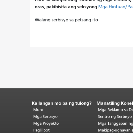
oras, pakibisita ang seksyong
Mga Hintuan/Pa
Walang serbisyo sa petsang ito
Kailangan mo ba ng tulong?
Manatiling Kone
Katapusan
ng
Muni
Mga Reklamo sa Di
nilalaman
Mga Serbisyo
Sentro ng Serbisy
ng
Mga Proyekto
Mga Tanggapan n
pahina.
Ang
Paglilibot
Makipag-ugnayan 