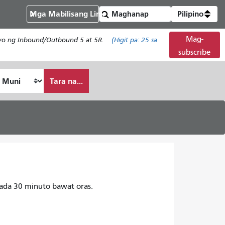
Mga Mabilisang Link
Pilipino
Mag-
isyo ng Inbound/Outbound 5 at 5R.
(Higit pa:
25
sa
subscribe
Tara na...
ada 30 minuto bawat oras.