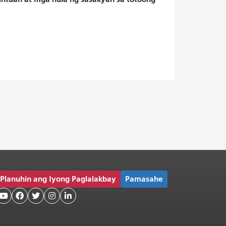
Planuhin ang Iyong Paglalakbay
Pamasahe




