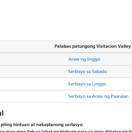
Palabas patungong Visitacion Valley
Araw ng linggo
Serbisyo sa Sabado
Serbisyo sa Linggo
Serbisyo sa Araw ng Paaralan
l
piling hintuan at nakaplanong serbisyo.
na may mga link sa lahat ng hintuan para sa mga detalye ng 