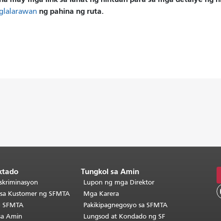
ng pahina ng ruta.
glalarawan
ktado
Tungkol sa Amin
skriminasyon
Lupon ng mga Direktor
o sa Kustomer ng SFMTA
Mga Karera
g SFMTA
Pakikipagnegosyo sa SFMTA
sa Amin
Lungsod at Kondado ng SF