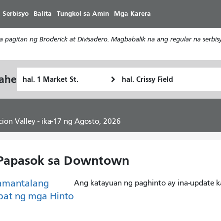
Laktawan
 Serbisyo
Balita
Tungkol sa Amin
Mga Karera
ang
pangunahing
a pagitan ng Broderick at Divisadero. Magbabalik na ang regular na serb
nilalaman
Panimulang
Lokasyon
yahe
Paano
Lokasyon
ng
ko
Pagtatapos
gustong
maglakbay
cion Valley - ika-17 ng Agosto, 2026
 Papasok sa Downtown
amantalang
Ang katayuan ng paghinto ay ina-update k
pat ng mga Hinto