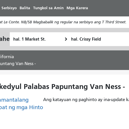
Laktawan
 Serbisyo
Balita
Tungkol sa Amin
Mga Karera
ang
pangunahing
 Le Conte. NB/SB Magbabalik ng regular na serbisyo ang T Third Street.
nilalaman
Panimulang
Lokasyon
yahe
Paano
Lokasyon
ng
ko
Pagtatapos
gustong
ifornia
maglakbay
puntang Van Ness -
skedyul Palabas Papuntang Van Ness -
amantalang
Ang katayuan ng paghinto ay ina-update k
pat ng mga Hinto