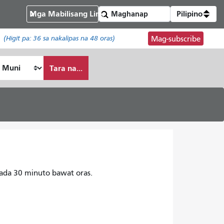
Mga Mabilisang Link
Pilipino
(Higit pa:
36
sa nakalipas na 48 oras)
Mag-subscribe
Tara na...
ada 30 minuto bawat oras.