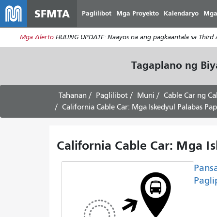
SFMTA
Paglilibot
Mga Proyekto
Kalendaryo
Mga
Mga Alerto
HULING UPDATE: Naayos na ang pagkaantala sa Third at
Tagaplano ng Bi
Tahanan
Paglilibot
Muni
Cable Car ng Cal
California Cable Car: Mga Iskedyul Palabas Pa
California Cable Car: Mga I
Pans
Pagli