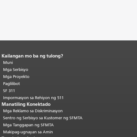
Kailangan mo ba ng tulong?
Katapusan ng nilalaman ng
pahina.
Muni
Ang natitirang bahagi ng
pahinang ito ay nauulit sa bawat
Mga Serbisyo
pahina.
Bumalik sa tuktok ng
Mga Proyekto
pangunahing nilalaman
.
Paglilibot
SF 311
Impormasyon sa Rehiyon ng 511
Manatiling Konektado
Mga Reklamo sa Diskriminasyon
Sentro ng Serbisyo sa Kustomer ng SFMTA
Mga Tanggapan ng SFMTA
Makipag-ugnayan sa Amin