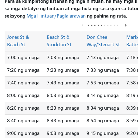
Para sa kumpletong listahan ng mga hintuan, na may mga lin
sa mga detalye ng hintuan at mga hula ng sasakyan sa totoo
seksyong
ng pahina ng ruta.
Mga Hintuan/Paglalarawan
Jones St &
Beach St &
Don Chee
Marke
Beach St
Stockton St
Way/Steuart St
Batte
7:00 ng umaga
7:03 ng umaga
7:13 ng umaga
7:18
7:20 ng umaga
7:23 ng umaga
7:33 ng umaga
7:38
7:40 ng umaga
7:43 ng umaga
7:53 ng umaga
7:58
8:00 ng umaga
8:03 ng umaga
8:14 ng umaga
8:19
8:20 ng umaga
8:23 ng umaga
8:34 ng umaga
8:39
8:40 ng umaga
8:43 ng umaga
8:54 ng umaga
8:59
9:00 ng umaga
9:03 ng umaga
9:15 ng umaga
9:20