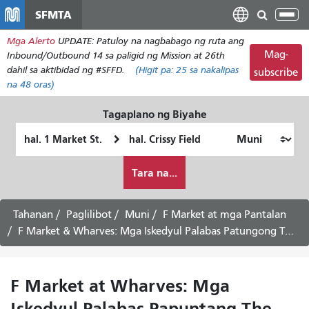
Laktawan
SFMTA
I-
ang
tog
Mga Alerto
UPDATE: Patuloy na nagbabago ng ruta ang
pangunahing
ang
Mag-
Inbound/Outbound 14 sa paligid ng Mission at 26th
nilalaman
nab
dahil sa aktibidad ng #SFFD.
(Higit pa:
25
sa nakalipas
subscribe
na 48 oras)
Tagaplano ng Biyahe
Panimulang
Lokasyon
Lokasyon
ng
Paano
Pagtatapos
Tara na...
ko
gustong
maglakbay
Tahanan
Paglilibot
Muni
F Market at mga Pantalan
F Market & Wharves: Mga Iskedyul Palabas Patungong The Castro - Agosto 6, 2026
F Market at Wharves: Mga
Iskedyul Palabas Papuntang The