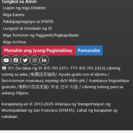
Tungkol sa Amin
Lupon ng mga Direktor
Mga Karera
Pakikipagnegosyo sa SFMTA
Lungsod at Kondado ng SF
Mga Tuntunin ng Paggamit/Pagkapribado
Mga Archive
Planuhin ang Iyong Paglalakbay
Pamasahe





☎
311 (Sa labas ng SF 415.701.2311; TTY 415.701.2323) Libreng
tulong sa wika /
免費語言協助
/
Ayuda gratis con el idioma
/
Бесплатная
помовьщ
перевд
dịch Miễn phí
/
Assistance linguistique
gratuite
/
無料の言語支援
/
무료 언어 지원
/
Libreng tulong para sa
wikang Filipino
Karapatang-ari © 2013-2025 Ahensya ng Transportasyon ng
Munisipalidad ng San Francisco (SFMTA). Lahat ng karapatan ay
nakalaan.