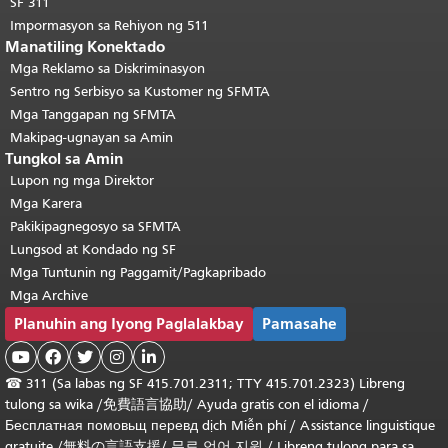
SF 311
Impormasyon sa Rehiyon ng 511
Manatiling Konektado
Mga Reklamo sa Diskriminasyon
Sentro ng Serbisyo sa Kustomer ng SFMTA
Mga Tanggapan ng SFMTA
Makipag-ugnayan sa Amin
Tungkol sa Amin
Lupon ng mga Direktor
Mga Karera
Pakikipagnegosyo sa SFMTA
Lungsod at Kondado ng SF
Mga Tuntunin ng Paggamit/Pagkapribado
Mga Archive
Planuhin ang Iyong Paglalakbay
Pamasahe





☎
311 (Sa labas ng SF 415.701.2311; TTY 415.701.2323) Libreng
tulong sa wika /
免費語言協助
/
Ayuda gratis con el idioma
/
Бесплатная
помовьщ
перевд
dịch Miễn phí
/
Assistance linguistique
gratuite
/
無料の言語支援
/
무료 언어 지원
/
Libreng tulong para sa