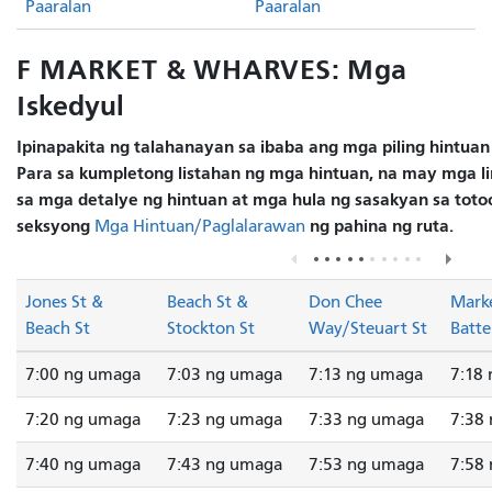
Paaralan
Paaralan
F MARKET & WHARVES: Mga
Iskedyul
Ipinapakita ng talahanayan sa ibaba ang mga piling hintuan
Para sa kumpletong listahan ng mga hintuan, na may mga lin
sa mga detalye ng hintuan at mga hula ng sasakyan sa totoo
seksyong
ng pahina ng ruta.
Mga Hintuan/Paglalarawan
Jones St &
Beach St &
Don Chee
Marke
Beach St
Stockton St
Way/Steuart St
Batte
7:00 ng umaga
7:03 ng umaga
7:13 ng umaga
7:18
7:20 ng umaga
7:23 ng umaga
7:33 ng umaga
7:38
7:40 ng umaga
7:43 ng umaga
7:53 ng umaga
7:58