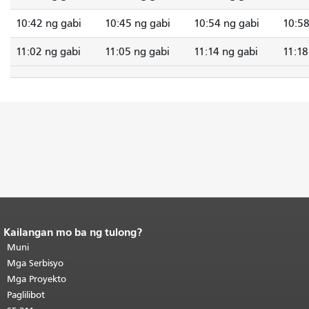
10:42 ng gabi
10:45 ng gabi
10:54 ng gabi
10:58
11:02 ng gabi
11:05 ng gabi
11:14 ng gabi
11:18
Kailangan mo ba ng tulong?
Katapusan ng nilalaman ng
pahina.
Muni
Ang natitirang bahagi ng
pahinang ito ay nauulit sa bawat
Mga Serbisyo
pahina.
Bumalik sa tuktok ng
Mga Proyekto
pangunahing nilalaman
.
Paglilibot