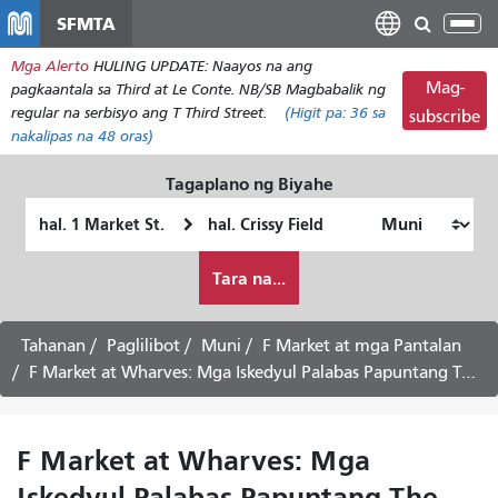
Laktawan
SFMTA
I-
ang
tog
Mga Alerto
HULING UPDATE: Naayos na ang
pangunahing
ang
Mag-
pagkaantala sa Third at Le Conte. NB/SB Magbabalik ng
nilalaman
nab
regular na serbisyo ang T Third Street.
(Higit pa:
36
sa
subscribe
nakalipas na 48 oras)
Tagaplano ng Biyahe
Panimulang
Lokasyon
Lokasyon
ng
Paano
Pagtatapos
Tara na...
ko
gustong
maglakbay
Tahanan
Paglilibot
Muni
F Market at mga Pantalan
F Market at Wharves: Mga Iskedyul Palabas Papuntang The Castro -
F Market at Wharves: Mga
Iskedyul Palabas Papuntang The