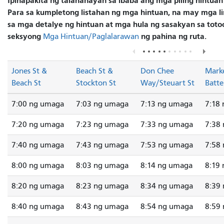
Ipinapakita ng talahanayan sa ibaba ang mga piling hintuan
Para sa kumpletong listahan ng mga hintuan, na may mga lin
sa mga detalye ng hintuan at mga hula ng sasakyan sa totoo
seksyong
ng pahina ng ruta.
Mga Hintuan/Paglalarawan
Jones St &
Beach St &
Don Chee
Marke
Beach St
Stockton St
Way/Steuart St
Batte
7:00 ng umaga
7:03 ng umaga
7:13 ng umaga
7:18
7:20 ng umaga
7:23 ng umaga
7:33 ng umaga
7:38
7:40 ng umaga
7:43 ng umaga
7:53 ng umaga
7:58
8:00 ng umaga
8:03 ng umaga
8:14 ng umaga
8:19
8:20 ng umaga
8:23 ng umaga
8:34 ng umaga
8:39
8:40 ng umaga
8:43 ng umaga
8:54 ng umaga
8:59