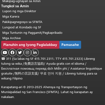
Makipag-ugnayan sa Amin
Tungkol sa Amin
Lupon ng mga Direktor
Mga Karera
Pakikipagnegosyo sa SFMTA
Lungsod at Kondado ng SF
Mga Tuntunin ng Paggamit/Pagkapribado
Mga Archive
Planuhin ang Iyong Paglalakbay
Pamasahe





☎
311 (Sa labas ng SF 415.701.2311; TTY 415.701.2323) Libreng
tulong sa wika /
免費語言協助
/
Ayuda gratis con el idioma
/
Бесплатная
помовьщ
перевд
dịch Miễn phí
/
Assistance linguistique
gratuite
/
無料の言語支援
/
무료 언어 지원
/
Libreng tulong para sa
wikang Filipino
Karapatang-ari © 2013-2025 Ahensya ng Transportasyon ng
Munisipalidad ng San Francisco (SFMTA). Lahat ng karapatan ay
nakalaan.