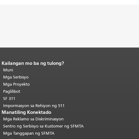
Kailangan mo ba ng tulong?
Katapusan ng nilalaman ng
pahina.
Muni
Ang natitirang bahagi ng
pahinang ito ay nauulit sa bawat
Mga Serbisyo
pahina.
Bumalik sa tuktok ng
Mga Proyekto
pangunahing nilalaman
.
Paglilibot
SF 311
Impormasyon sa Rehiyon ng 511
Manatiling Konektado
Mga Reklamo sa Diskriminasyon
Sentro ng Serbisyo sa Kustomer ng SFMTA
Mga Tanggapan ng SFMTA