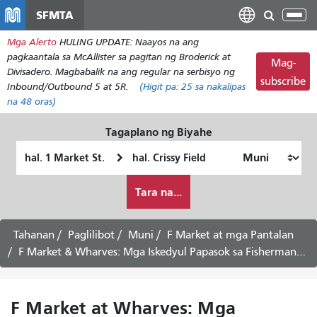
Laktawan
SFMTA
I-
ang
tog
Mga Alerto
HULING UPDATE: Naayos na ang
pangunahing
ang
pagkaantala sa McAllister sa pagitan ng Broderick at
nilalaman
Mag-
nab
Divisadero. Magbabalik na ang regular na serbisyo ng
subscribe
Inbound/Outbound 5 at 5R.
(Higit pa:
25
sa nakalipas
na 48 oras)
Tagaplano ng Biyahe
Panimulang
Lokasyon
Lokasyon
ng
Paano
Pagtatapos
Tara na...
ko
gustong
maglakbay
Tahanan
Paglilibot
Muni
F Market at mga Pantalan
F Market & Wharves: Mga Iskedyul Papasok sa Fisherman's Wharf -
F Market at Wharves: Mga