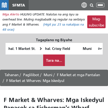
Laktawan
SFMTA
I-
ang
tog
Mga Alerto
HULING UPDATE: Nalutas na ang isyu sa
pangunahing
ang
Mag-
overhead line. Muling magbabalik ng regular na serbisyo
nilalaman
nab
ang F Market & Wharves.
(Higit pa:
25
sa nakalipas na
subscribe
48 oras)
Tagaplano ng Biyahe
Panimulang
Lokasyon
Lokasyon
ng
Paano
Pagtatapos
Tara na...
ko
gustong
maglakbay
Tahanan
Paglilibot
Muni
F Market at mga Pantalan
F Market at Wharves: Mga Iskedyul
F Market & Wharves: Mga Iskedyul
Papasok sa Fisherman's Wharf -