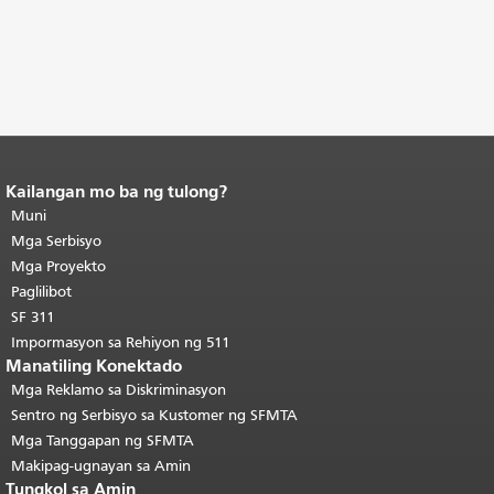
Kailangan mo ba ng tulong?
Katapusan ng nilalaman ng
pahina.
Muni
Ang natitirang bahagi ng
pahinang ito ay nauulit sa bawat
Mga Serbisyo
pahina.
Bumalik sa tuktok ng
Mga Proyekto
pangunahing nilalaman
.
Paglilibot
SF 311
Impormasyon sa Rehiyon ng 511
Manatiling Konektado
Mga Reklamo sa Diskriminasyon
Sentro ng Serbisyo sa Kustomer ng SFMTA
Mga Tanggapan ng SFMTA
Makipag-ugnayan sa Amin
Tungkol sa Amin