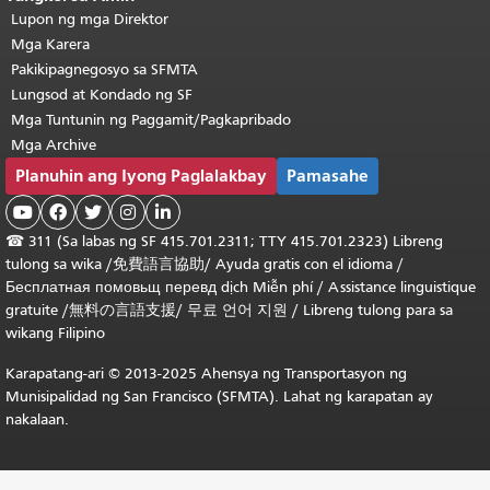
Lupon ng mga Direktor
Mga Karera
Pakikipagnegosyo sa SFMTA
Lungsod at Kondado ng SF
Mga Tuntunin ng Paggamit/Pagkapribado
Mga Archive
Planuhin ang Iyong Paglalakbay
Pamasahe





☎
311 (Sa labas ng SF 415.701.2311; TTY 415.701.2323) Libreng
tulong sa wika /
免費語言協助
/
Ayuda gratis con el idioma
/
Бесплатная
помовьщ
перевд
dịch Miễn phí
/
Assistance linguistique
gratuite
/
無料の言語支援
/
무료 언어 지원
/
Libreng tulong para sa
wikang Filipino
Karapatang-ari © 2013-2025 Ahensya ng Transportasyon ng
Munisipalidad ng San Francisco (SFMTA). Lahat ng karapatan ay
nakalaan.