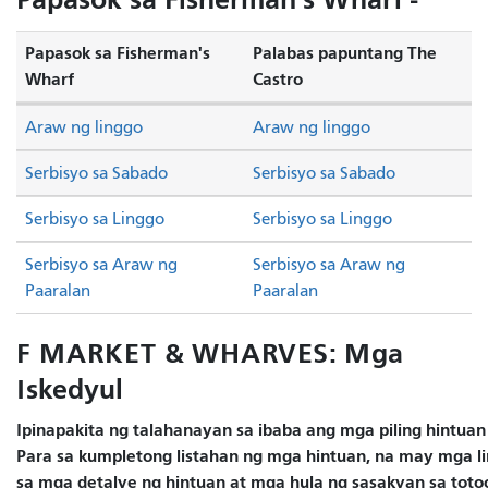
Papasok sa Fisherman's
Palabas papuntang The
Wharf
Castro
Araw ng linggo
Araw ng linggo
Serbisyo sa Sabado
Serbisyo sa Sabado
Serbisyo sa Linggo
Serbisyo sa Linggo
Serbisyo sa Araw ng
Serbisyo sa Araw ng
Paaralan
Paaralan
F MARKET & WHARVES: Mga
Iskedyul
Ipinapakita ng talahanayan sa ibaba ang mga piling hintuan
Para sa kumpletong listahan ng mga hintuan, na may mga lin
sa mga detalye ng hintuan at mga hula ng sasakyan sa totoo