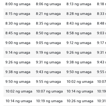
8:00 ng umaga
8:06 ng umaga
8:13 ng umaga
8:18
8:15 ng umaga
8:21 ng umaga
8:28 ng umaga
8:33
8:30 ng umaga
8:35 ng umaga
8:43 ng umaga
8:48
8:45 ng umaga
8:50 ng umaga
8:58 ng umaga
9:03
9:00 ng umaga
9:05 ng umaga
9:12 ng umaga
9:17
9:14 ng umaga
9:19 ng umaga
9:26 ng umaga
9:31
9:26 ng umaga
9:31 ng umaga
9:38 ng umaga
9:43
9:38 ng umaga
9:43 ng umaga
9:50 ng umaga
9:55
9:50 ng umaga
9:55 ng umaga
10:02 ng umaga
10:0
10:02 ng umaga
10:07 ng umaga
10:14 ng umaga
10:1
10:14 ng umaga
10:19 ng umaga
10:26 ng umaga
10:3