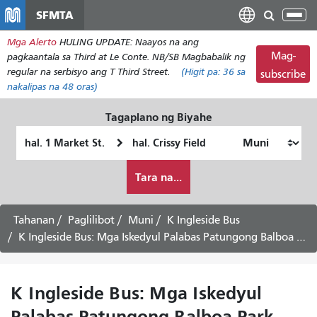
Laktawan
SFMTA
I-
ang
tog
Mga Alerto
HULING UPDATE: Naayos na ang
pangunahing
ang
Mag-
pagkaantala sa Third at Le Conte. NB/SB Magbabalik ng
nilalaman
nab
regular na serbisyo ang T Third Street.
(Higit pa:
36
sa
subscribe
nakalipas na 48 oras)
Tagaplano ng Biyahe
Panimulang
Lokasyon
Lokasyon
ng
Paano
Pagtatapos
Tara na...
ko
gustong
maglakbay
Tahanan
Paglilibot
Muni
K Ingleside Bus
K Ingleside Bus: Mga Iskedyul Palabas Patungong Balboa Park - Serbisyo sa Sabado
K Ingleside Bus: Mga Iskedyul
Palabas Patungong Balboa Park -