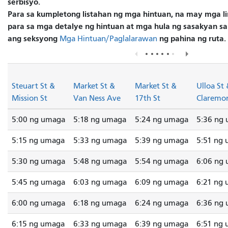
serbisyo.
Para sa kumpletong listahan ng mga hintuan, na may mga li
para sa mga detalye ng hintuan at mga hula ng sasakyan sa 
ang seksyong
ng pahina ng ruta.
Mga Hintuan/Paglalarawan
Steuart St &
Market St &
Market St &
Ulloa St
Mission St
Van Ness Ave
17th St
Claremon
5:00 ng umaga
5:18 ng umaga
5:24 ng umaga
5:36 ng
5:15 ng umaga
5:33 ng umaga
5:39 ng umaga
5:51 ng
5:30 ng umaga
5:48 ng umaga
5:54 ng umaga
6:06 ng
5:45 ng umaga
6:03 ng umaga
6:09 ng umaga
6:21 ng
6:00 ng umaga
6:18 ng umaga
6:24 ng umaga
6:36 ng
6:15 ng umaga
6:33 ng umaga
6:39 ng umaga
6:51 ng