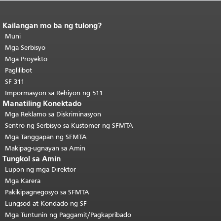
Kailangan mo ba ng tulong?
Katapusan ng nilalaman ng
pahina.
Muni
Ang natitirang bahagi ng
pahinang ito ay nauulit sa bawat
Mga Serbisyo
pahina.
Bumalik sa tuktok ng
Mga Proyekto
pangunahing nilalaman
.
Paglilibot
SF 311
Impormasyon sa Rehiyon ng 511
Manatiling Konektado
Mga Reklamo sa Diskriminasyon
Sentro ng Serbisyo sa Kustomer ng SFMTA
Mga Tanggapan ng SFMTA
Makipag-ugnayan sa Amin
Tungkol sa Amin
Lupon ng mga Direktor
Mga Karera
Pakikipagnegosyo sa SFMTA
Lungsod at Kondado ng SF
Mga Tuntunin ng Paggamit/Pagkapribado