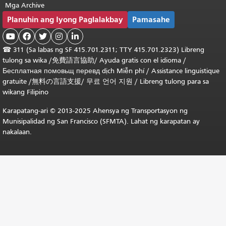
Mga Archive
Planuhin ang Iyong Paglalakbay
Pamasahe





☎
311 (Sa labas ng SF 415.701.2311; TTY 415.701.2323) Libreng
tulong sa wika /
免費語言協助
/
Ayuda gratis con el idioma
/
Бесплатная
помовьщ
перевд
dịch Miễn phí
/
Assistance linguistique
gratuite
/
無料の言語支援
/
무료 언어 지원
/
Libreng tulong para sa
wikang Filipino
Karapatang-ari © 2013-2025 Ahensya ng Transportasyon ng
Munisipalidad ng San Francisco (SFMTA). Lahat ng karapatan ay
nakalaan.