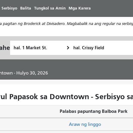
Laktawan
 Serbisyo
Balita
Tungkol sa Amin
Mga Karera
ang
pangunahing
a pagitan ng Broderick at Divisadero. Magbabalik na ang regular na serb
nilalaman
Panimulang
Lokasyon
yahe
Paano
Lokasyon
ng
ko
Pagtatapos
gustong
maglakbay
wntown - Hulyo 30, 2026
yul Papasok sa Downtown - Serbisyo s
Palabas papuntang Balboa Park
Araw ng linggo