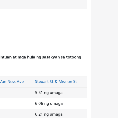
hintuan at mga hula ng sasakyan sa totoong
 Van Ness Ave
Steuart St & Mission St
5:51 ng umaga
6:06 ng umaga
6:21 ng umaga