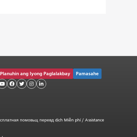
Planuhin ang Iyong Paglalakbay
Pamasahe





сплатная
помовьщ
перевд
dịch Miễn phí
/
Assistance