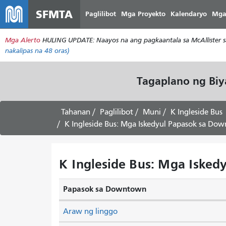
SFMTA
Paglilibot
Mga Proyekto
Kalendaryo
Mga
Mga Alerto
HULING UPDATE: Naayos na ang pagkaantala sa McAllister s
nakalipas na 48 oras)
Tagaplano ng Bi
Tahanan
Paglilibot
Muni
K Ingleside Bus
K Ingleside Bus: Mga Iskedyul Papasok sa Do
K Ingleside Bus: Mga Isked
Papasok sa Downtown
Araw ng linggo