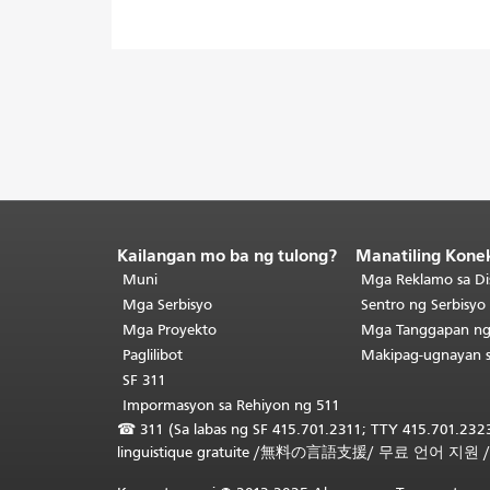
Kailangan mo ba ng tulong?
Manatiling Kone
Katapusan
ng
Muni
Mga Reklamo sa Di
nilalaman
Mga Serbisyo
Sentro ng Serbisy
ng
Mga Proyekto
Mga Tanggapan n
pahina.
Ang
Paglilibot
Makipag-ugnayan 
natitirang
SF 311
bahagi
Impormasyon sa Rehiyon ng 511
ng
☎
311 (Sa labas ng SF 415.701.2311; TTY 415.701.2323
pahinang
linguistique gratuite
/
無料の言語支援
/
무료 언어 지원
ito
ay