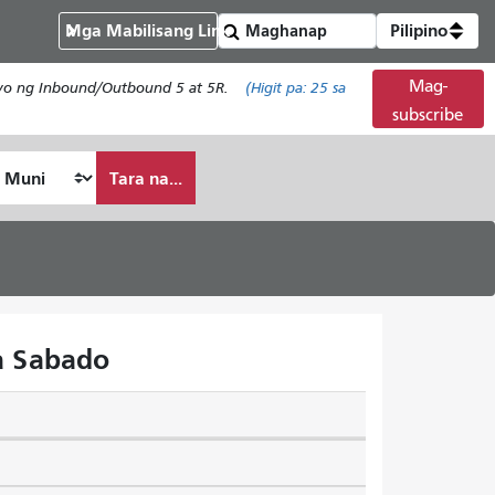
Mga Mabilisang Link
Pilipino
Mag-
isyo ng Inbound/Outbound 5 at 5R.
(Higit pa:
25
sa
subscribe
Tara na...
a Sabado