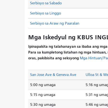
Serbisyo sa Sabado
Serbisyo sa Linggo
Serbisyo sa Araw ng Paaralan
Mga Iskedyul ng KBUS ING
Ipinapakita ng talahanayan sa ibaba ang mga 
Para sa kumpletong listahan ng mga hintuan, 
oras, pakibisita ang seksyong
Mga Hintuan/Pa
San Jose Ave & Geneva Ave
Ulloa St & We
5:00 ng umaga
5:16 ng uma
5:15 ng umaga
5:31 ng uma
5:30 ng umaga
5:46 ng uma