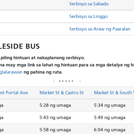
Serbisyo sa Sabado
Serbisyo sa Linggo
Serbisyo sa Araw ng Paaralan
LESIDE BUS
piling hintuan at nakaplanong serbisyo.
na may mga link sa lahat ng hintuan para sa mga detalye ng 
ng pahina ng ruta.
glalarawan
st Portal Ave
Market St & Castro St
Market St & South
ga
5:28 ng umaga
5:34 ng umaga
ga
5:43 ng umaga
5:49 ng umaga
ga
5:58 ng umaga
6:04 ng umaga