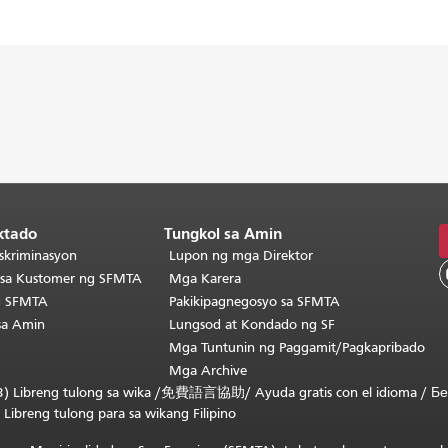
ktado
Tungkol sa Amin
skriminasyon
Lupon ng mga Direktor
o sa Kustomer ng SFMTA
Mga Karera
g SFMTA
Pakikipagnegosyo sa SFMTA
sa Amin
Lungsod at Kondado ng SF
Mga Tuntunin ng Paggamit/Pagkapribado
Mga Archive
) Libreng tulong sa wika /
免費語言協助
/
Ayuda gratis con el idioma
/
Бе
/
Libreng tulong para sa wikang Filipino