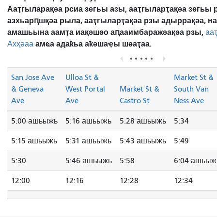
Ааҭгыларақәа рсиа зегьы азы, ааҭгыларҭақәа зегьы 
азхьарԥшқәа рыла, ааҭгыларҭақәа рзы адыррақәа, н
амашьына аамҭа иақәшәо ​​аԥааимбаражәақәа рзы,
аа
амҩа адаҟьа аҟәшаҿы шәаҭаа.
Ахҳәаа
San Jose Ave
Ulloa St &
Market St &
& Geneva
West Portal
Market St &
South Van
Ave
Ave
Castro St
Ness Ave
5:00 ашьыжь
5:16 ашьыжь
5:28 ашьыжь
5:34
5:15 ашьыжь
5:31 ашьыжь
5:43 ашьыжь
5:49
5:30
5:46 ашьыжь
5:58
6:04 ашьыж
12:00
12:16
12:28
12:34