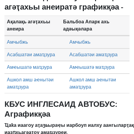
агәҭахьы анеиратә графикқәа -
Ақалақь агәҭахьы
Бальбоа Апарк ахь
анеира
адәықәлара
Амчыбжь
Амчыбжь
Асабшатәи амаҵзура
Асабшатәи амаҵзура
Амҽышатә маҵзура
Амҽышатә маҵзура
Ашкол амш аҽнытәи
Ашкол амш аҽнытәи
амаҵзура
амаҵзура
КБУС ИНГЛЕСАИД АВТОБУС:
Аграфикқәа
Ҵаҟа иаагоу аҭаӡҩыраҿы иарбоуп иалху аангыларҭа
иазԥхьагәаҭоу амаҵзуреи.