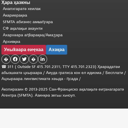
Ҳара ҳазкны
Анапхгаратә хеилак
Акариерақәа
SFMTA абизнес амҩаԥгара
СФ ақалақьи акаунти
Ахархәара аԥҟарақәа/Амаӡара
Архивқәа
Уныҟәара еиҿкаа
Ахәқәа
�


�

☎ 311 (
Outside
SF 415.701.2311; TTY 415.701.2323) Ҳәарадатәи
абызшәатә цхыраара /
Аиуда гратиса
кон
ел
идиома
/
Бесплати
/
Ацхыраара
лингвистикатә
хәыда
-
ԥсада
/
Акопиразин © 2013-2025 Сан-Франциско ақалақьтә еиҭанагаратә
Агентра (SFMTA). Азинқәа зегьы хьчоуп.