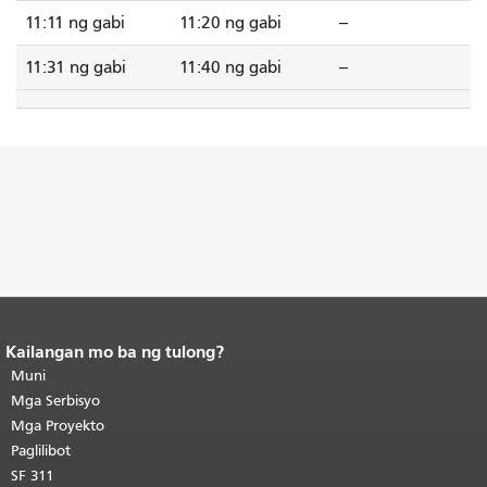
11:11 ng gabi
11:20 ng gabi
--
11:31 ng gabi
11:40 ng gabi
--
Kailangan mo ba ng tulong?
Katapusan ng nilalaman ng
pahina.
Muni
Ang natitirang bahagi ng
pahinang ito ay nauulit sa bawat
Mga Serbisyo
pahina.
Bumalik sa tuktok ng
Mga Proyekto
pangunahing nilalaman
.
Paglilibot
SF 311