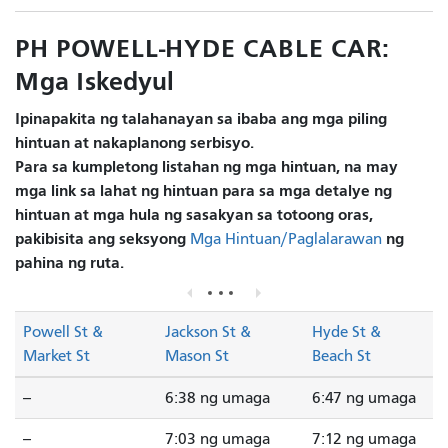
PH POWELL-HYDE CABLE CAR:
Mga Iskedyul
Ipinapakita ng talahanayan sa ibaba ang mga piling
hintuan at nakaplanong serbisyo.
Para sa kumpletong listahan ng mga hintuan, na may
mga link sa lahat ng hintuan para sa mga detalye ng
hintuan at mga hula ng sasakyan sa totoong oras,
pakibisita ang seksyong
ng
Mga Hintuan/Paglalarawan
pahina ng ruta.
Powell St &
Jackson St &
Hyde St &
Market St
Mason St
Beach St
--
6:38 ng umaga
6:47 ng umaga
--
7:03 ng umaga
7:12 ng umaga