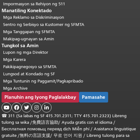
Impormasyon sa Rehiyon ng 511
Manatiling Konektado
Mga Reklamo sa Diskriminasyon
Sentro ng Serbisyo sa Kustomer ng SFMTA
Mga Tanggapan ng SFMTA
Makipag-ugnayan sa Amin
Tungkol sa Amin
Lupon ng mga Direktor
Mga Karera
Pakikipagnegosyo sa SFMTA
Lungsod at Kondado ng SF
Mga Tuntunin ng Paggamit/Pagkapribado
Mga Archive
Planuhin ang Iyong Paglalakbay
Pamasahe





☎
311 (Sa labas ng SF 415.701.2311; TTY 415.701.2323) Libreng
tulong sa wika /
免費語言協助
/
Ayuda gratis con el idioma
/
Бесплатная
помовьщ
перевд
dịch Miễn phí
/
Assistance linguistique
gratuite
/
無料の言語支援
/
무료 언어 지원
/
Libreng tulong para sa