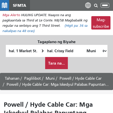
Laktawan
SFMTA
I-
ang
tog
Mga Alerto
HULING UPDATE: Naayos na ang
pangunahing
ang
Mag-
pagkaantala sa Third at Le Conte. NB/SB Magbabalik ng
nilalaman
nab
regular na serbisyo ang T Third Street.
(Higit pa:
36
sa
subscribe
nakalipas na 48 oras)
Tagaplano ng Biyahe
Panimulang
Lokasyon
Lokasyon
ng
Paano
Pagtatapos
Tara na...
ko
gustong
maglakbay
Tahanan
Paglilibot
Muni
Powell / Hyde Cable Car
Powell / Hyde Cable Car: Mga Iskedyul Palabas Papuntang Fisherman's Wharf - Serbisyo sa Sabado
Powell / Hyde Cable Car: Mga
Iskedyul Palabas Papuntang