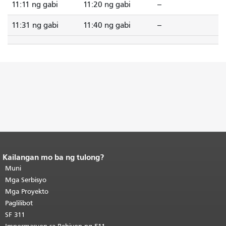
11:11 ng gabi
11:20 ng gabi
--
11:31 ng gabi
11:40 ng gabi
--
Kailangan mo ba ng tulong?
Katapusan ng nilalaman ng
pahina.
Muni
Ang natitirang bahagi ng
pahinang ito ay nauulit sa bawat
Mga Serbisyo
pahina.
Bumalik sa tuktok ng
Mga Proyekto
pangunahing nilalaman
.
Paglilibot
SF 311