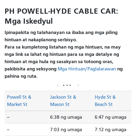
PH POWELL-HYDE CABLE CAR:
Mga Iskedyul
Ipinapakita ng talahanayan sa ibaba ang mga piling
hintuan at nakaplanong serbisyo.
Para sa kumpletong listahan ng mga hintuan, na may
mga link sa lahat ng hintuan para sa mga detalye ng
hintuan at mga hula ng sasakyan sa totoong oras,
pakibisita ang seksyong
ng
Mga Hintuan/Paglalarawan
pahina ng ruta.
Powell St &
Jackson St &
Hyde St &
Market St
Mason St
Beach St
--
6:38 ng umaga
6:47 ng umaga
--
7:03 ng umaga
7:12 ng umaga