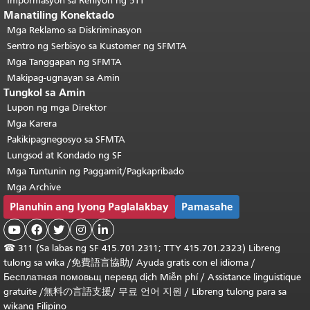
Impormasyon sa Rehiyon ng 511
Manatiling Konektado
Mga Reklamo sa Diskriminasyon
Sentro ng Serbisyo sa Kustomer ng SFMTA
Mga Tanggapan ng SFMTA
Makipag-ugnayan sa Amin
Tungkol sa Amin
Lupon ng mga Direktor
Mga Karera
Pakikipagnegosyo sa SFMTA
Lungsod at Kondado ng SF
Mga Tuntunin ng Paggamit/Pagkapribado
Mga Archive
Planuhin ang Iyong Paglalakbay
Pamasahe





☎
311 (Sa labas ng SF 415.701.2311; TTY 415.701.2323) Libreng
tulong sa wika /
免費語言協助
/
Ayuda gratis con el idioma
/
Бесплатная
помовьщ
перевд
dịch Miễn phí
/
Assistance linguistique
gratuite
/
無料の言語支援
/
무료 언어 지원
/
Libreng tulong para sa
wikang Filipino