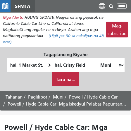
Laktawan
SFMTA
I-
ang
tog
Mga Alerto
HULING UPDATE: Naayos na ang papasok na
pangunahing
ang
California Cable Car Line sa California at Jones.
nilalaman
Mag-
nab
Magbabalik ang regular na serbisyo. Asahan ang mga
subscribe
natitirang pagkaantala.
(Higit pa:
30
sa nakalipas na 48
oras)
Tagaplano ng Biyahe
Panimulang
Lokasyon
Lokasyon
ng
Paano
Pagtatapos
Tara na...
ko
gustong
maglakbay
Tahanan
Paglilibot
Muni
Powell / Hyde Cable Car
Powell / Hyde Cable Car: Mga Iskedyul Palabas Papuntang Fisherman's Wharf -
Powell / Hyde Cable Car: Mga