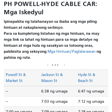
PH POWELL-HYDE CABLE CAR:
Mga Iskedyul
Ipinapakita ng talahanayan sa ibaba ang mga piling
hintuan at nakaplanong serbisyo.
Para sa kumpletong listahan ng mga hintuan, na may
mga link sa lahat ng hintuan para sa mga detalye ng
hintuan at mga hula ng sasakyan sa totoong oras,
pakibisita ang seksyong
ng
Mga Hintuan/Paglalarawan
pahina ng ruta.
Powell St &
Jackson St &
Hyde St &
Market St
Mason St
Beach St
--
6:38 ng umaga
6:47 ng umaga
--
7:03 ng umaga
7:12 ng umaga
7:00 ng umaga
7:09 ng umaga
7:18 ng umaga