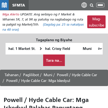
Laktawan
SFMTA
I-
ang
tog
Mga Alerto
UPDATE: Ang serbisyo ng F Market &
pangunahing
ang
Mag-
Wharves 5R, 7, at 9R ay patuloy na nagbabago ng ruta
nilalaman
nab
sa paligid ng Market/5th.
(Dagdag pa:
25
sa nakalipas
subscribe
na 48 oras)
Tagaplano ng Biyahe
Panimulang
Lokasyon
Lokasyon
ng
Paano
Pagtatapos
Tara na...
ko
gustong
maglakbay
Tahanan
Paglilibot
Muni
Powell / Hyde Cable Car
Powell / Hyde Cable Car: Mga Iskedyul
Powell / Hyde Cable Car: Mga
Iskedyul Palabas Papuntang