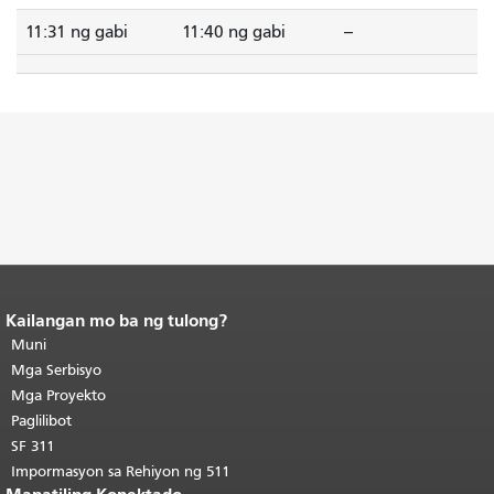
11:31 ng gabi
11:40 ng gabi
--
Kailangan mo ba ng tulong?
Katapusan ng nilalaman ng
pahina.
Muni
Ang natitirang bahagi ng
pahinang ito ay nauulit sa bawat
Mga Serbisyo
pahina.
Bumalik sa tuktok ng
Mga Proyekto
pangunahing nilalaman
.
Paglilibot
SF 311
Impormasyon sa Rehiyon ng 511