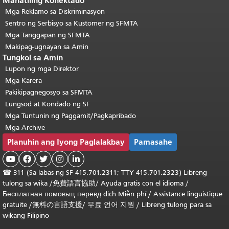
Manatiling Konektado
Mga Reklamo sa Diskriminasyon
Sentro ng Serbisyo sa Kustomer ng SFMTA
Mga Tanggapan ng SFMTA
Makipag-ugnayan sa Amin
Tungkol sa Amin
Lupon ng mga Direktor
Mga Karera
Pakikipagnegosyo sa SFMTA
Lungsod at Kondado ng SF
Mga Tuntunin ng Paggamit/Pagkapribado
Mga Archive
Planuhin ang Iyong Paglalakbay
Pamasahe





☎
311 (Sa labas ng SF 415.701.2311; TTY 415.701.2323) Libreng
tulong sa wika /
免費語言協助
/
Ayuda gratis con el idioma
/
Бесплатная
помовьщ
перевд
dịch Miễn phí
/
Assistance linguistique
gratuite
/
無料の言語支援
/
무료 언어 지원
/
Libreng tulong para sa
wikang Filipino