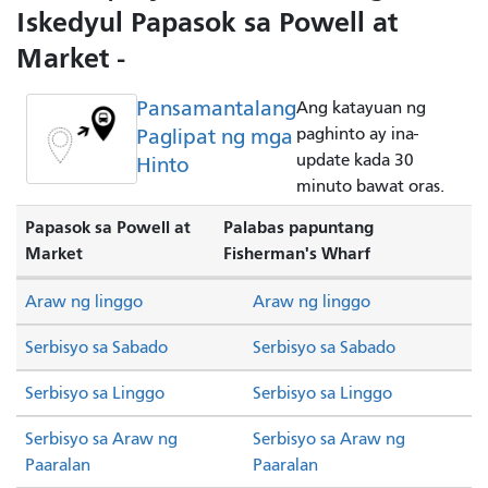
Iskedyul Papasok sa Powell at
Market -
Pansamantalang
Ang katayuan ng
Paglipat ng mga
paghinto ay ina-
update kada 30
Hinto
minuto bawat oras.
Papasok sa Powell at
Palabas papuntang
Market
Fisherman's Wharf
Araw ng linggo
Araw ng linggo
Serbisyo sa Sabado
Serbisyo sa Sabado
Serbisyo sa Linggo
Serbisyo sa Linggo
Serbisyo sa Araw ng
Serbisyo sa Araw ng
Paaralan
Paaralan