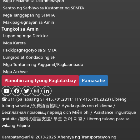
Mga Reklamo sa Diskriminasyon
Sentro ng Serbisyo sa Kustomer ng SFMTA
Mga Tanggapan ng SFMTA
Makipag-ugnayan sa Amin
Tungkol sa Amin
Lupon ng mga Direktor
Mga Karera
Pakikipagnegosyo sa SFMTA
Lungsod at Kondado ng SF
Mga Tuntunin ng Paggamit/Pagkapribado
Mga Archive
Planuhin ang Iyong Paglalakbay
Pamasahe





☎
311 (Sa labas ng SF 415.701.2311; TTY 415.701.2323) Libreng
tulong sa wika /
免費語言協助
/
Ayuda gratis con el idioma
/
Бесплатная
помовьщ
перевд
dịch Miễn phí
/
Assistance linguistique
gratuite
/
無料の言語支援
/
무료 언어 지원
/
Libreng tulong para sa
wikang Filipino
Karapatang-ari © 2013-2025 Ahensya ng Transportasyon ng