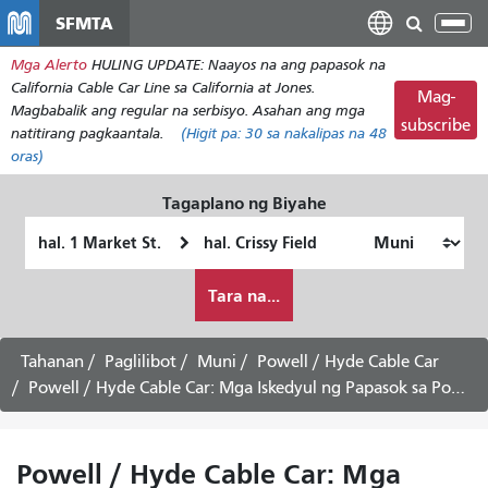
Laktawan
SFMTA
I-
ang
tog
Mga Alerto
HULING UPDATE: Naayos na ang papasok na
pangunahing
ang
California Cable Car Line sa California at Jones.
nilalaman
Mag-
nab
Magbabalik ang regular na serbisyo. Asahan ang mga
subscribe
natitirang pagkaantala.
(Higit pa:
30
sa nakalipas na 48
oras)
Tagaplano ng Biyahe
Panimulang
Lokasyon
Lokasyon
ng
Paano
Pagtatapos
Tara na...
ko
gustong
maglakbay
Tahanan
Paglilibot
Muni
Powell / Hyde Cable Car
Powell / Hyde Cable Car: Mga Iskedyul ng Papasok sa Powell at Market
Powell / Hyde Cable Car: Mga