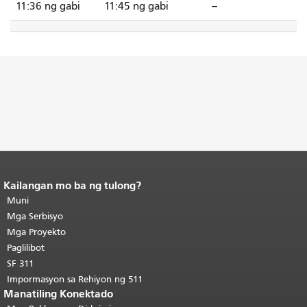
11:36 ng gabi
11:45 ng gabi
--
Kailangan mo ba ng tulong?
Katapusan ng nilalaman ng
pahina.
Muni
Ang natitirang bahagi ng
pahinang ito ay nauulit sa bawat
Mga Serbisyo
pahina.
Bumalik sa itaas ng
Mga Proyekto
pangunahing nilalaman
.
Paglilibot
SF 311
Impormasyon sa Rehiyon ng 511
Manatiling Konektado