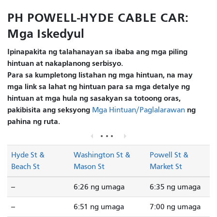
PH POWELL-HYDE CABLE CAR:
Mga Iskedyul
Ipinapakita ng talahanayan sa ibaba ang mga piling
hintuan at nakaplanong serbisyo.
Para sa kumpletong listahan ng mga hintuan, na may
mga link sa lahat ng hintuan para sa mga detalye ng
hintuan at mga hula ng sasakyan sa totoong oras,
pakibisita ang seksyong
ng
Mga Hintuan/Paglalarawan
pahina ng ruta.
Hyde St &
Washington St &
Powell St &
Beach St
Mason St
Market St
--
6:26 ng umaga
6:35 ng umaga
--
6:51 ng umaga
7:00 ng umaga