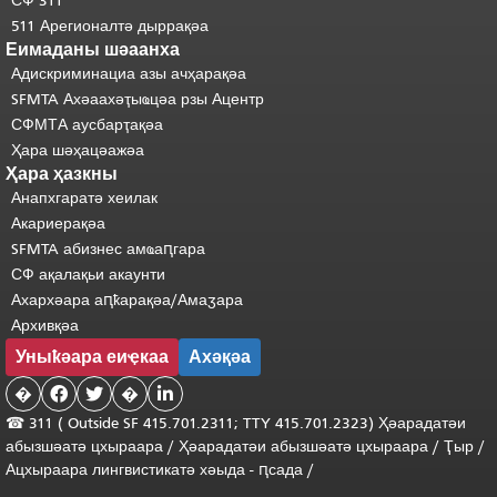
СФ 311
511 Арегионалтә дыррақәа
Еимаданы шәаанха
Адискриминациа азы ачҳарақәа
SFMTA Ахәаахәҭыҩцәа рзы Ацентр
СФМТА аусбарҭақәа
Ҳара шәҳацәажәа
Ҳара ҳазкны
Анапхгаратә хеилак
Акариерақәа
SFMTA абизнес амҩаԥгара
СФ ақалақьи акаунти
Ахархәара аԥҟарақәа/Амаӡара
Архивқәа
Уныҟәара еиҿкаа
Ахәқәа
�


�

☎ 311 (
Outside
SF 415.701.2311; TTY 415.701.2323) Ҳәарадатәи
абызшәатә цхыраара
/
Ҳәарадатәи
абызшәатә
цхыраара
/
Ҭыр
/
Ацхыраара
лингвистикатә
хәыда
-
ԥсада
/