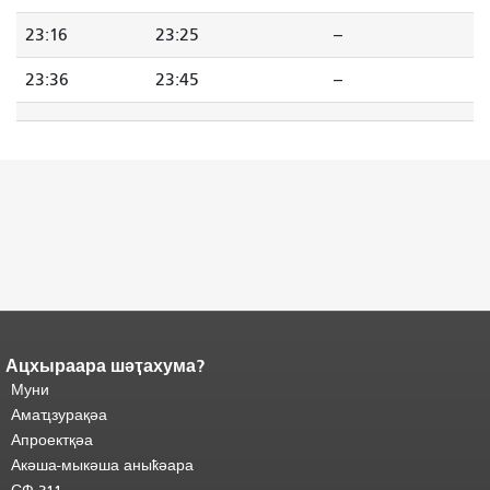
23:16
23:25
--
23:36
23:45
--
Ацхыраара шәҭахума?
Адаҟьа аҵакы анҵәамҭа.
Ари
адаҟьа иаанхаз даҟьацыԥхьаӡа
Муни
иқәҵәиаахоит.
Аҵакы хада ахыхь
Амаҵзурақәа
шәхынҳәы.
"
Апроектқәа
Акәша-мыкәша аныҟәара