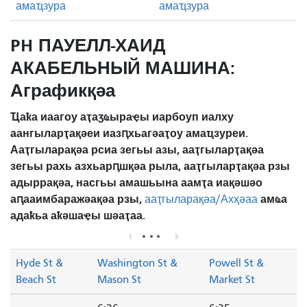
амаҵзура
амаҵзура
PH ПАУЕЛЛ-ХАИД
АКАБЕЛЬНЫЙ МАШИНА:
Аграфикқәа
Ҵаҟа иаагоу аҭаӡҩыраҿы иарбоуп иалху
аангыларҭақәеи иазԥхьагәаҭоу амаҵзуреи.
Ааҭгыларақәа рсиа зегьы азы, ааҭгыларҭақәа
зегьы рахь азхьарԥшқәа рыла, ааҭгыларҭақәа рзы
адыррақәа, насгьы амашьына аамҭа иақәшәо ​​
аԥааимбаражәақәа рзы,
амҩа
ааҭгыларақәа/Ахҳәаа
адаҟьа аҟәшаҿы шәаҭаа.
Hyde St &
Washington St &
Powell St &
Beach St
Mason St
Market St