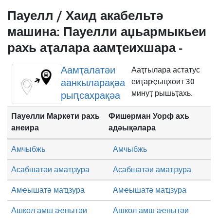
Пауелл / Хаид акабельтә
машина: Пауелли аџьармыкьеи
рахь аҭалара аамҭеихшара -
Аамҭалатәи
Ааҭгылара астатус
аанкыларақәа
еиҭарҿыцхоит 30
минуҭ рышьҭахь.
рыԥсахрақәа
Пауелли Маркети рахь
Фишерман Уорф ахь
анеира
адәықәлара
Амчыбжь
Амчыбжь
Асабшатәи амаҵзура
Асабшатәи амаҵзура
Амҽышатә маҵзура
Амҽышатә маҵзура
Ашкол амш аҽнытәи
Ашкол амш аҽнытәи