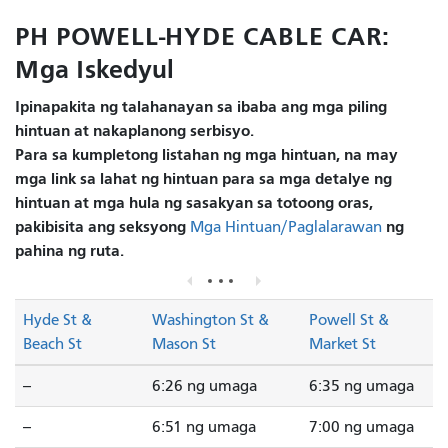
PH POWELL-HYDE CABLE CAR:
Mga Iskedyul
Ipinapakita ng talahanayan sa ibaba ang mga piling
hintuan at nakaplanong serbisyo.
Para sa kumpletong listahan ng mga hintuan, na may
mga link sa lahat ng hintuan para sa mga detalye ng
hintuan at mga hula ng sasakyan sa totoong oras,
pakibisita ang seksyong
ng
Mga Hintuan/Paglalarawan
pahina ng ruta.
Hyde St &
Washington St &
Powell St &
Beach St
Mason St
Market St
--
6:26 ng umaga
6:35 ng umaga
--
6:51 ng umaga
7:00 ng umaga