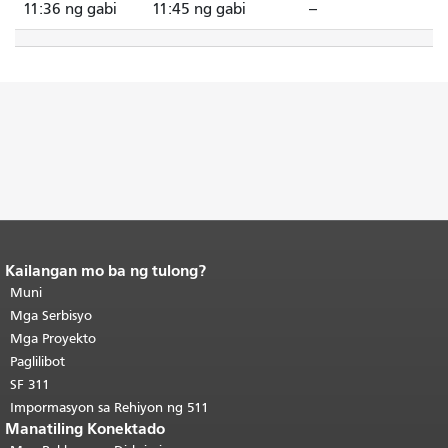
11:36 ng gabi
11:45 ng gabi
--
Kailangan mo ba ng tulong?
Katapusan ng nilalaman ng
pahina.
Muni
Ang natitirang bahagi ng
pahinang ito ay nauulit sa bawat
Mga Serbisyo
pahina.
Bumalik sa tuktok ng
Mga Proyekto
pangunahing nilalaman
.
Paglilibot
SF 311
Impormasyon sa Rehiyon ng 511
Manatiling Konektado