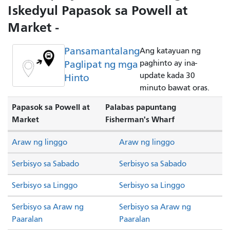
Iskedyul Papasok sa Powell at
Market -
Pansamantalang
Ang katayuan ng
Paglipat ng mga
paghinto ay ina-
update kada 30
Hinto
minuto bawat oras.
Papasok sa Powell at
Palabas papuntang
Market
Fisherman's Wharf
Araw ng linggo
Araw ng linggo
Serbisyo sa Sabado
Serbisyo sa Sabado
Serbisyo sa Linggo
Serbisyo sa Linggo
Serbisyo sa Araw ng
Serbisyo sa Araw ng
Paaralan
Paaralan