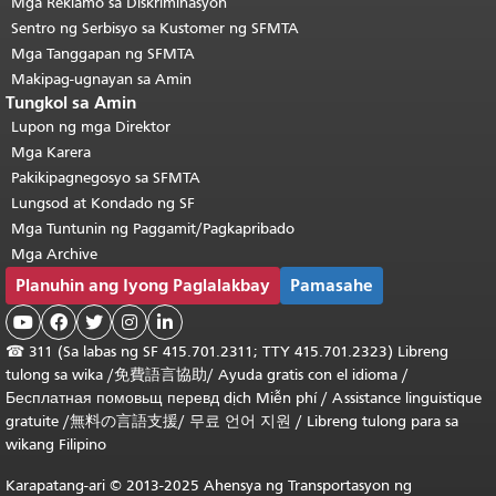
Mga Reklamo sa Diskriminasyon
Sentro ng Serbisyo sa Kustomer ng SFMTA
Mga Tanggapan ng SFMTA
Makipag-ugnayan sa Amin
Tungkol sa Amin
Lupon ng mga Direktor
Mga Karera
Pakikipagnegosyo sa SFMTA
Lungsod at Kondado ng SF
Mga Tuntunin ng Paggamit/Pagkapribado
Mga Archive
Planuhin ang Iyong Paglalakbay
Pamasahe





☎
311 (Sa labas ng SF 415.701.2311; TTY 415.701.2323) Libreng
tulong sa wika /
免費語言協助
/
Ayuda gratis con el idioma
/
Бесплатная
помовьщ
перевд
dịch Miễn phí
/
Assistance linguistique
gratuite
/
無料の言語支援
/
무료 언어 지원
/
Libreng tulong para sa
wikang Filipino
Karapatang-ari © 2013-2025 Ahensya ng Transportasyon ng