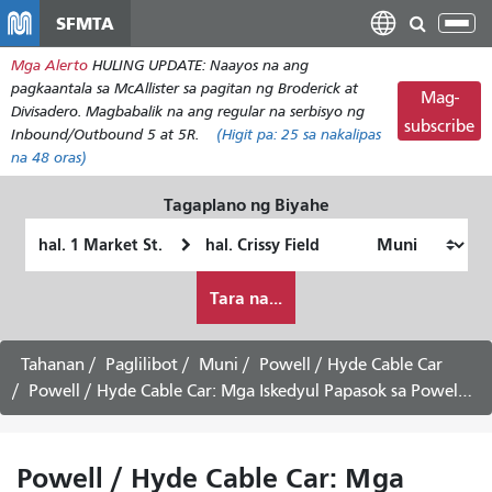
Laktawan
SFMTA
I-
ang
tog
Mga Alerto
HULING UPDATE: Naayos na ang
pangunahing
ang
pagkaantala sa McAllister sa pagitan ng Broderick at
nilalaman
Mag-
nab
Divisadero. Magbabalik na ang regular na serbisyo ng
subscribe
Inbound/Outbound 5 at 5R.
(Higit pa:
25
sa nakalipas
na 48 oras)
Tagaplano ng Biyahe
Panimulang
Lokasyon
Lokasyon
ng
Paano
Pagtatapos
Tara na...
ko
gustong
maglakbay
Tahanan
Paglilibot
Muni
Powell / Hyde Cable Car
Powell / Hyde Cable Car: Mga Iskedyul Papasok sa Powell at Market -
Powell / Hyde Cable Car: Mga