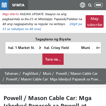
Laktawan
SFMTA
I-
ang
tog
Mga Alerto
HULING UPDATE: Naayos na ang
pangunahing
ang
Mag-
pagkaantala sa ika-25 at Mississippi. Papasok/Palabas na
nilalaman
nab
48 ang nagpapatuloy sa regular na serbisyo.
(Higit pa:
subscribe
33
sa nakalipas na 48 oras)
Tagaplano ng Biyahe
Panimulang
Lokasyon
Lokasyon
ng
Paano
Pagtatapos
Tara na...
ko
gustong
maglakbay
Tahanan
Paglilibot
Muni
Powell / Mason Cable Car
Powell / Mason Cable Car: Mga Iskedyul Papasok sa Powell at Market -
Powell / Mason Cable Car: Mga
Iskedyul Papasok sa Powell at