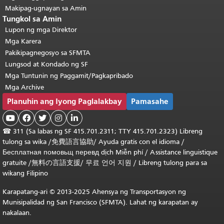
Makipag-ugnayan sa Amin
Tungkol sa Amin
Lupon ng mga Direktor
Mga Karera
Pakikipagnegosyo sa SFMTA
Lungsod at Kondado ng SF
Mga Tuntunin ng Paggamit/Pagkapribado
Mga Archive
Planuhin ang Iyong Paglalakbay
Pamasahe





☎
311 (Sa labas ng SF 415.701.2311; TTY 415.701.2323) Libreng
tulong sa wika /
免費語言協助
/
Ayuda gratis con el idioma
/
Бесплатная
помовьщ
перевд
dịch Miễn phí
/
Assistance linguistique
gratuite
/
無料の言語支援
/
무료 언어 지원
/
Libreng tulong para sa
wikang Filipino
Karapatang-ari © 2013-2025 Ahensya ng Transportasyon ng
Munisipalidad ng San Francisco (SFMTA). Lahat ng karapatan ay
nakalaan.