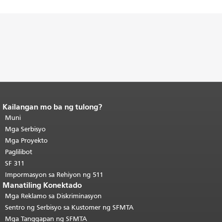
Kailangan mo ba ng tulong?
Katapusan ng nilalaman ng
pahina.
Muni
Ang natitirang bahagi ng
pahinang ito ay nauulit sa bawat
Mga Serbisyo
pahina.
Bumalik sa tuktok ng
Mga Proyekto
pangunahing nilalaman
.
Paglilibot
SF 311
Impormasyon sa Rehiyon ng 511
Manatiling Konektado
Mga Reklamo sa Diskriminasyon
Sentro ng Serbisyo sa Kustomer ng SFMTA
Mga Tanggapan ng SFMTA