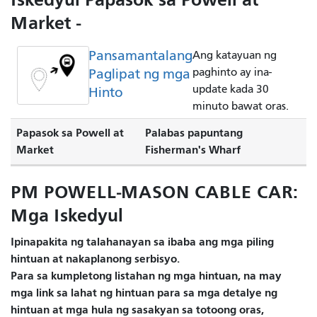
Market -
Pansamantalang
Ang katayuan ng
Paglipat ng mga
paghinto ay ina-
update kada 30
Hinto
minuto bawat oras.
Papasok sa Powell at
Palabas papuntang
Market
Fisherman's Wharf
PM POWELL-MASON CABLE CAR:
Mga Iskedyul
Ipinapakita ng talahanayan sa ibaba ang mga piling
hintuan at nakaplanong serbisyo.
Para sa kumpletong listahan ng mga hintuan, na may
mga link sa lahat ng hintuan para sa mga detalye ng
hintuan at mga hula ng sasakyan sa totoong oras,