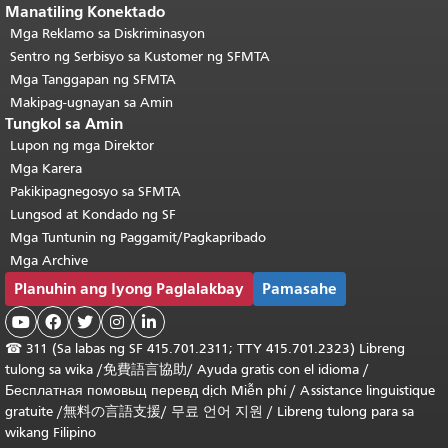
Manatiling Konektado
Mga Reklamo sa Diskriminasyon
Sentro ng Serbisyo sa Kustomer ng SFMTA
Mga Tanggapan ng SFMTA
Makipag-ugnayan sa Amin
Tungkol sa Amin
Lupon ng mga Direktor
Mga Karera
Pakikipagnegosyo sa SFMTA
Lungsod at Kondado ng SF
Mga Tuntunin ng Paggamit/Pagkapribado
Mga Archive
Planuhin ang Iyong Paglalakbay
Pamasahe





☎
311 (Sa labas ng SF 415.701.2311; TTY 415.701.2323) Libreng
tulong sa wika /
免費語言協助
/
Ayuda gratis con el idioma
/
Бесплатная
помовьщ
перевд
dịch Miễn phí
/
Assistance linguistique
gratuite
/
無料の言語支援
/
무료 언어 지원
/
Libreng tulong para sa
wikang Filipino