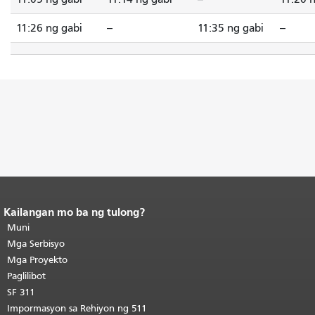
11:26 ng gabi
--
11:35 ng gabi
--
Kailangan mo ba ng tulong?
Katapusan ng nilalaman ng
pahina.
Muni
Ang natitirang bahagi ng
pahinang ito ay nauulit sa bawat
Mga Serbisyo
pahina.
Bumalik sa itaas ng
Mga Proyekto
pangunahing nilalaman
.
Paglilibot
SF 311
Impormasyon sa Rehiyon ng 511