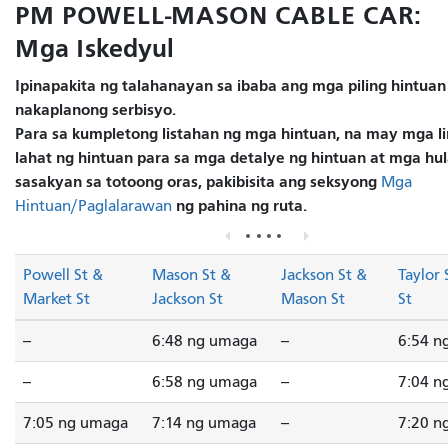
PM POWELL-MASON CABLE CAR:
Mga Iskedyul
Ipinapakita ng talahanayan sa ibaba ang mga piling hintuan
nakaplanong serbisyo.
Para sa kumpletong listahan ng mga hintuan, na may mga li
lahat ng hintuan para sa mga detalye ng hintuan at mga hu
sasakyan sa totoong oras, pakibisita ang seksyong
Mga
ng pahina ng ruta.
Hintuan/Paglalarawan
Powell St &
Mason St &
Jackson St &
Taylor 
Market St
Jackson St
Mason St
St
--
6:48 ng umaga
--
6:54 n
--
6:58 ng umaga
--
7:04 n
7:05 ng umaga
7:14 ng umaga
--
7:20 n