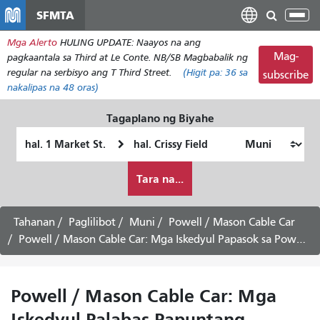
Laktawan
SFMTA
I-
ang
tog
Mga Alerto
HULING UPDATE: Naayos na ang
pangunahing
ang
Mag-
pagkaantala sa Third at Le Conte. NB/SB Magbabalik ng
nilalaman
nab
regular na serbisyo ang T Third Street.
(Higit pa:
36
sa
subscribe
nakalipas na 48 oras)
Tagaplano ng Biyahe
Panimulang
Lokasyon
Lokasyon
ng
Paano
Pagtatapos
Tara na...
ko
gustong
maglakbay
Tahanan
Paglilibot
Muni
Powell / Mason Cable Car
Powell / Mason Cable Car: Mga Iskedyul Papasok sa Powell at Market -
Powell / Mason Cable Car: Mga
Iskedyul Palabas Papuntang