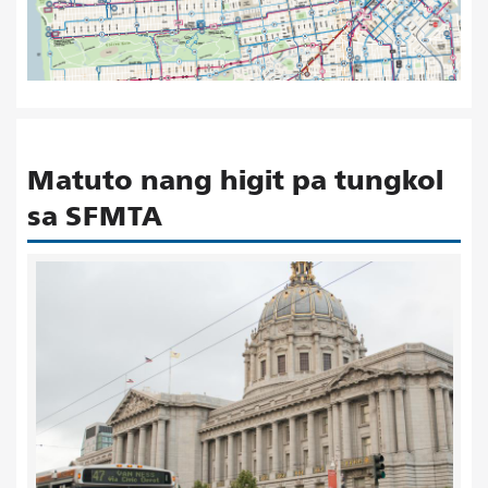
Matuto nang higit pa tungkol
sa SFMTA