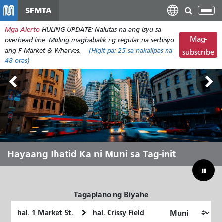
Laktawan
SFMTA
I-
ang
tog
Mga Alerto
HULING UPDATE: Nalutas na ang isyu sa
pangunahing
ang
Mag-
overhead line. Muling magbabalik ng regular na serbisyo
nilalaman
nab
ang F Market & Wharves.
(Higit pa:
25
sa nakalipas na
subscribe
48 oras)
Mga Lupain sa Labas Agosto 7-9
Hayaang Ihatid Ka ni Muni sa Tag-init
Pagtulay sa Ating Badyet para
Mailigtas ang Muni
Tagaplano ng Biyahe
Panimulang
Lokasyon
Lokasyon
ng