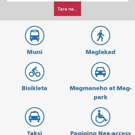
Paano
Pagtatapos
Tara na...
ko
gustong
maglakbay
Muni
Maglakad
Bisikleta
Magmaneho at Mag-
park
Taksi
Pagiging Naa-access