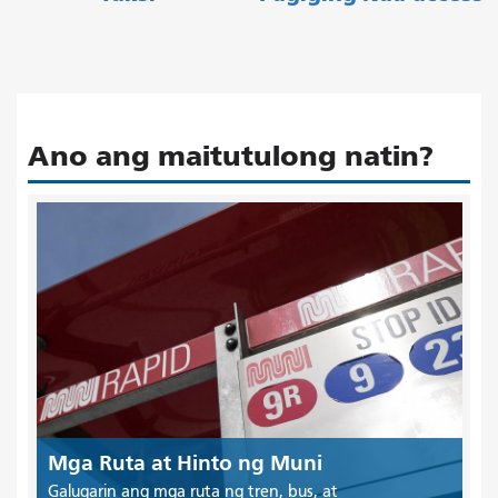
Ano ang maitutulong natin?
Mga Ruta at Hinto ng Muni
Galugarin ang mga ruta ng tren, bus, at