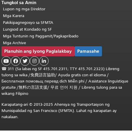
Tungkol sa Amin
Lupon ng mga Direktor
Mga Karera
Pakikipagnegosyo sa SFMTA
Lungsod at Kondado ng SF
Mga Tuntunin ng Paggamit/Pagkapribado
Mga Archive
Planuhin ang Iyong Paglalakbay
Pamasahe





☎
311 (Sa labas ng SF 415.701.2311; TTY 415.701.2323) Libreng
tulong sa wika /
免費語言協助
/
Ayuda gratis con el idioma
/
Бесплатная
помовьщ
перевд
dịch Miễn phí
/
Assistance linguistique
gratuite
/
無料の言語支援
/
무료 언어 지원
/
Libreng tulong para sa
wikang Filipino
Karapatang-ari © 2013-2025 Ahensya ng Transportasyon ng
Munisipalidad ng San Francisco (SFMTA). Lahat ng karapatan ay
nakalaan.