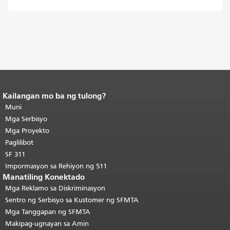
Kailangan mo ba ng tulong?
Katapusan ng nilalaman ng
pahina.
Muni
Ang natitirang bahagi ng
pahinang ito ay nauulit sa bawat
Mga Serbisyo
pahina.
Bumalik sa tuktok ng
Mga Proyekto
pangunahing nilalaman
.
Paglilibot
SF 311
Impormasyon sa Rehiyon ng 511
Manatiling Konektado
Mga Reklamo sa Diskriminasyon
Sentro ng Serbisyo sa Kustomer ng SFMTA
Mga Tanggapan ng SFMTA
Makipag-ugnayan sa Amin