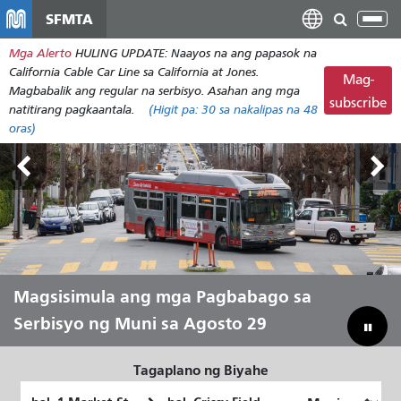
Laktawan
SFMTA
I-
ang
tog
Mga Alerto
HULING UPDATE: Naayos na ang papasok na
pangunahing
ang
California Cable Car Line sa California at Jones.
nilalaman
Mag-
nab
Magbabalik ang regular na serbisyo. Asahan ang mga
subscribe
natitirang pagkaantala.
(Higit pa:
30
sa nakalipas na 48
oras)
Mga Lupain sa Labas Agosto 7-9
Magsisimula ang mga Pagbabago sa
Hayaang Ihatid Ka ni Muni sa Tag-init
Pagtulay sa Ating Badyet para
Serbisyo ng Muni sa Agosto 29
Mailigtas ang Muni
Tagaplano ng Biyahe
Panimulang
Lokasyon