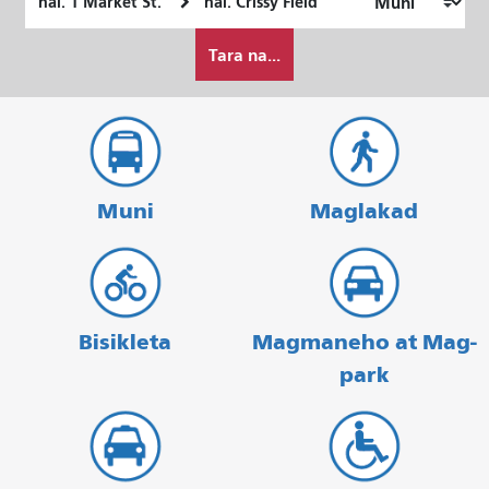
Lokasyon
ng
Paano
Pagtatapos
Tara na...
ko
gustong
maglakbay
Muni
Maglakad
Bisikleta
Magmaneho at Mag-
park