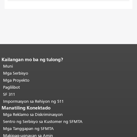
Kailangan mo ba ng tulong?
Katapusan ng nilalaman ng
pahina.
Muni
Ang natitirang bahagi ng
pahinang ito ay nauulit sa bawat
Mga Serbisyo
pahina.
Bumalik sa tuktok ng
Mga Proyekto
pangunahing nilalaman
.
Paglilibot
SF 311
Impormasyon sa Rehiyon ng 511
Manatiling Konektado
Mga Reklamo sa Diskriminasyon
Sentro ng Serbisyo sa Kustomer ng SFMTA
Mga Tanggapan ng SFMTA
Makipag-ugnayan sa Amin