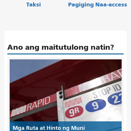
Taksi
Pagiging Naa-access
Ano ang maitutulong natin?
Mga Ruta at Hinto ng Muni