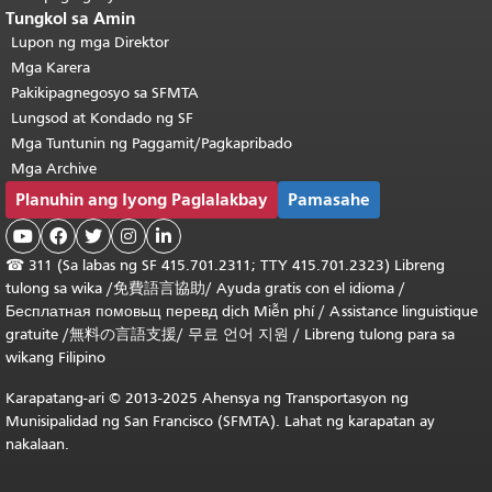
Tungkol sa Amin
Lupon ng mga Direktor
Mga Karera
Pakikipagnegosyo sa SFMTA
Lungsod at Kondado ng SF
Mga Tuntunin ng Paggamit/Pagkapribado
Mga Archive
Planuhin ang Iyong Paglalakbay
Pamasahe





☎
311 (Sa labas ng SF 415.701.2311; TTY 415.701.2323) Libreng
tulong sa wika /
免費語言協助
/
Ayuda gratis con el idioma
/
Бесплатная
помовьщ
перевд
dịch Miễn phí
/
Assistance linguistique
gratuite
/
無料の言語支援
/
무료 언어 지원
/
Libreng tulong para sa
wikang Filipino
Karapatang-ari © 2013-2025 Ahensya ng Transportasyon ng
Munisipalidad ng San Francisco (SFMTA). Lahat ng karapatan ay
nakalaan.