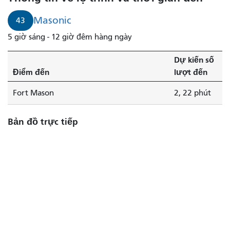
Masonic
sẽ
Masonic
43
đến
5 giờ sáng - 12 giờ đêm hàng ngày
trong
2
Dự kiến ​​số
phút
Điểm đến
lượt đến
nữa.
Fort Mason
2, 22 phút
Bản đồ trực tiếp