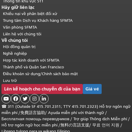
Thông tin khu vực 511
Hãy giữ liên lạc
Khiếu nại về phân biệt đối xử
Trung tâm Dịch vụ Khách hàng SFMTA
Văn phòng SFMTA
Liên hệ với chúng tôi
Về chúng tôi
Hội đồng quản trị
Nghề nghiệp
Hợp tác kinh doanh với SFMTA
Thành phố và Quận San Francisco
Điều khoản sử dụng/Chính sách bảo mật
Lưu trữ
Lên kế hoạch cho chuyến đi của bạn
Giá vé





☎
311 (Outside SF 415.701.2311; TTY 415.701.2323) Hỗ trợ ngôn ngữ
miễn phí /
免費語言協助
/
Ayuda miễn phí với thành ngữ
/
Бесплатная помощь переводчиков
/
Trợ giúp Thông dịch Miễn phí
/
Hỗ trợ ngôn ngữ học
miễn phí
/
無料の言語支援
/
무료 언어 지원
/
Libreng tulong para sa wikang Filipino