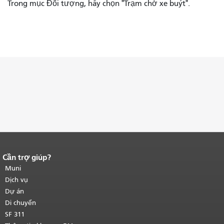
Trong mục Đối tượng, hãy chọn "Trạm chờ xe buýt".
Cần trợ giúp?
Kết thúc nội dung trang.
Phần còn lại
của trang này được lặp lại trên mọi
Muni
trang.
Quay lại đầu trang nội dung
Dịch vụ
chính
.
Dự án
Di chuyển
SF 311