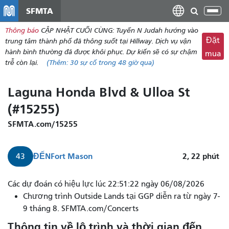
đến
SFMTA
Chu
nội
đổi
Thông báo
CẬP NHẬT CUỐI CÙNG: Tuyến N Judah hướng vào
dung
điề
Đặt
trung tâm thành phố đã thông suốt tại Hillway. Dịch vụ vận
hư
hành bình thường đã được khôi phục. Dự kiến ​​sẽ có sự chậm
mua
trễ còn lại.
(Thêm:
30
sự cố trong 48 giờ qua)
Laguna Honda Blvd & Ulloa St
(#15255)
SFMTA.com/15255
ĐẾN
Fort Mason
2, 22
phút
43
Xe
Các dự đoán có hiệu lực lúc 22:51:22 ngày 06/08/2026
buýt
Chương trình Outside Lands tại GGP diễn ra từ ngày 7-
số
9 tháng 8. SFMTA.com/Concerts
43
Thông tin về lộ trình và thời gian đến