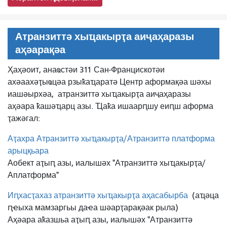
Атранзиттә хыҵакырҭа аиҷаҳаразы
аҳәарақәа
Ҳаҳәоит, анаҩстәи 311 Сан-Францискотәи
ахәаахәҭыҩцәа рзыҟаҵаратә Центр аформақәа шәхы
иашәырхәа,
атранзиттә хыҵакырҭа аиҷаҳаразы
аҳәара ҟашәҵарц азы. Ҵаҟа ишаарԥшу еиԥш аформа
ҭажәгал:
Аҭахра Атранзиттә хыҵакырҭа/Атранзиттә платформа
арыцқьара
Аобект аҭыԥ азы, иалышәх "Атранзиттә хыҵакырҭа/
Аплатформа"
Иԥхасҭахаз атранзиттә хыҵакырҭа аҳасабырба
(аҵәца
ԥҽыха мамзаргьы даҽа шәарҭарақәак рыла)
Аҳәара аҟазшьа аҭыԥ азы, иалышәх "Атранзиттә