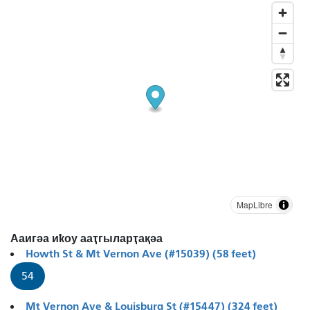
MapLibre
Ааигәа иҟоу ааҭгыларҭақәа
Howth St & Mt Vernon Ave (#15039) (58 feet)
54
Mt Vernon Ave & Louisburg St (#15447) (324 feet)