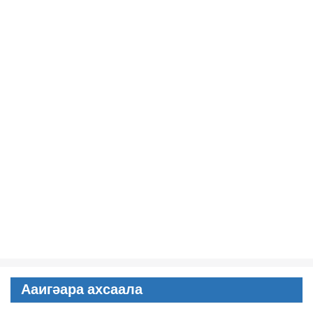
Ааигәара ахсаала