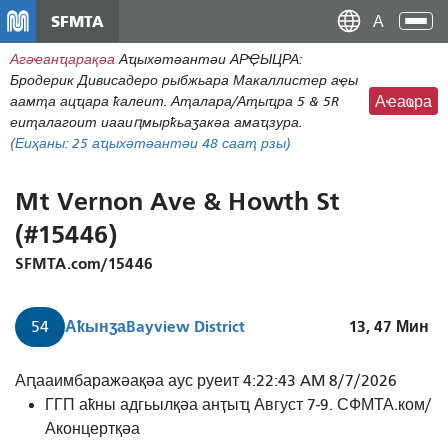
Нҳаи
SFMTA
Ана
Дан
аԥс
Агәҽанҵарақәа
Аҵыхәтәантәи АРҾЫЦРА:
наи
Бродерик Дивисадеро рыбжьара Макаллистер аҿы
дунг
аамҭа ацҵара ҟалеит. Аҭалара/Аҭыҵра 5 & 5R
Аҽаҩра
еиҭалагоит иааиԥмырҟьаӡакәа амаҵзура.
(Еиҳаны:
25
аҵыхәтәантәи 48 сааҭ рзы)
Mt Vernon Ave & Howth St
(#15446)
SFMTA.com/15446
Аҟынӡа
Bayview District
13, 47
Мин
54
Аԥааимбаражәақәа аус руеит 4:22:43 AM 8/7/2026
ГГП аҟны адгьылқәа анҭыҵ Август 7-9. СФМТА.ком/
Аконцертқәа