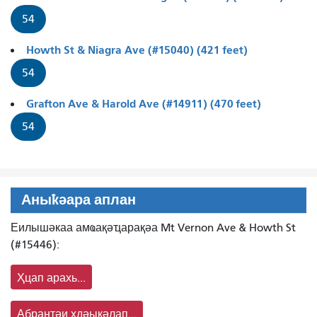
54
Howth St & Niagra Ave (#15040) (421 feet)
54
Grafton Ave & Harold Ave (#14911) (470 feet)
54
Аныҟәара аплан
Еилышәкаа амҩақәҵарақәа Mt Vernon Ave & Howth St
(#15446):
Ҳцап арахь...
Абрантәи ҳдәықәлап...