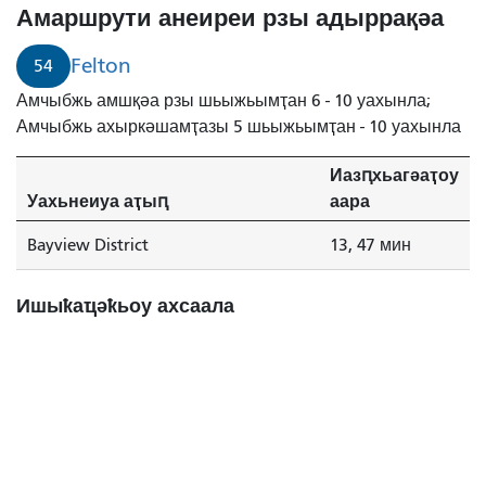
Амаршрути анеиреи рзы адыррақәа
Felton
54
Амчыбжь амшқәа рзы шьыжьымҭан 6 - 10 уахынла;
Амчыбжь ахыркәшамҭазы 5 шьыжьымҭан - 10 уахынла
Иазԥхьагәаҭоу
Уахьнеиуа аҭыԥ
аара
Bayview District
13, 47 мин
Ишыҟаҵәҟьоу ахсаала